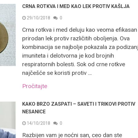
CRNA ROTKVA I MED KAO LEK PROTIV KAŠLJA
29/10/2018
0
Crna rotkva i med deluju kao veoma efikasan
prirodan lek protiv različitih oboljenja. Ova
kombinacija se najbolje pokazala za podizan
imuniteta i delotvorna je kod brojnih
respiratornih bolesti. Sok od crne rotkve
najčešće se koristi protiv …
Pročitajte
KAKO BRZO ZASPATI – SAVETI I TRIKOVI PROTIV
NESANICE
14/10/2018
0
Razbijen vam je noćni san, ceo dan ste