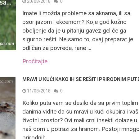
20/08/2018
0
Imate li možda probleme sa aknama, ili sa
psorijazom i ekcemom? Koje god kožno
oboljenje da je u pitanju gavez gel će ga
sigurno rešiti. Ne samo to, ovaj preparat je
odličan za povrede, rane …
Pročitajte
MRAVI U KUĆI KAKO IH SE REŠITI PRIRODNIM PU
11/08/2018
0
Koliko puta vam se desilo da sa prvim toplim
danima vidite da su mravi u kući okupirali vaš
životni prostor? Ovi mali crni insekti dolaze u
naš dom u potrazi za hranom. Postoji mnog
prirodnih …