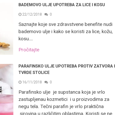
BADEMOVO ULJE UPOTREBA ZA LICE I KOSU
22/12/2018
0
Saznajte koje sve zdravstvene benefite nudi
bademovo ulje i kako se koristi za lice, kožu,
kosu....
Pročitajte
PARAFINSKO ULJE UPOTREBA PROTIV ZATVORA 
TVRDE STOLICE
16/11/2018
0
Parafinsko ulje je supstanca koja je vrlo
zastupljenau kozmetici i u proizvodima za
negu tela. Tečni parafin je vrlo praktična
sirovina u različitim oblastima. Koristi se ne