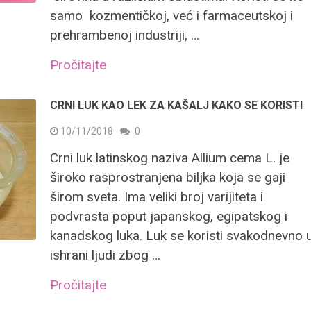
samo kozmentičkoj, već i farmaceutskoj i
prehrambenoj industriji, …
Pročitajte
CRNI LUK KAO LEK ZA KAŠALJ KAKO SE KORISTI
10/11/2018
0
Crni luk latinskog naziva Allium cema L. je
široko rasprostranjena biljka koja se gaji
širom sveta. Ima veliki broj varijiteta i
podvrasta poput japanskog, egipatskog i
kanadskog luka. Luk se koristi svakodnevno 
ishrani ljudi zbog …
Pročitajte