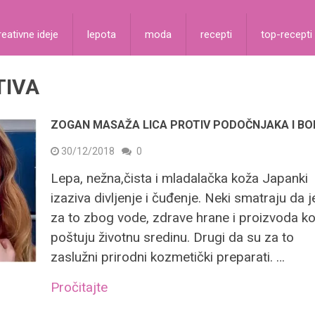
reativne ideje
lepota
moda
recepti
top-recepti
TIVA
ZOGAN MASAŽA LICA PROTIV PODOČNJAKA I BO
30/12/2018
0
Lepa, nežna,čista i mladalačka koža Japanki
izaziva divljenje i čuđenje. Neki smatraju da j
za to zbog vode, zdrave hrane i proizvoda ko
poštuju životnu sredinu. Drugi da su za to
zaslužni prirodni kozmetički preparati. …
Pročitajte