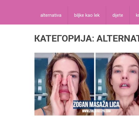
alternativa
biljke kao lek
dijete
k
КАТЕГОРИЈА:
ALTERNA