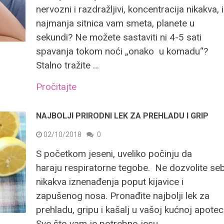
nervozni i razdražljivi, koncentracija nikakva, i
najmanja sitnica vam smeta, planete u
sekundi? Ne možete sastaviti ni 4-5 sati
spavanja tokom noći „onako u komadu“?
Stalno tražite …
Pročitajte
NAJBOLJI PRIRODNI LEK ZA PREHLADU I GRIP
02/10/2018
0
S početkom jeseni, uveliko počinju da
haraju respiratorne tegobe. Ne dozvolite seb
nikakva iznenađenja poput kijavice i
zapušenog nosa. Pronađite najbolji lek za
prehladu, gripu i kašalj u vašoj kućnoj apoteci
Sve što vam je potrebno jesu …