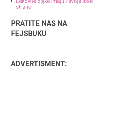
Lekovite biljke imaju i svoje loše
strane
PRATITE NAS NA
FEJSBUKU
ADVERTISMENT:
I