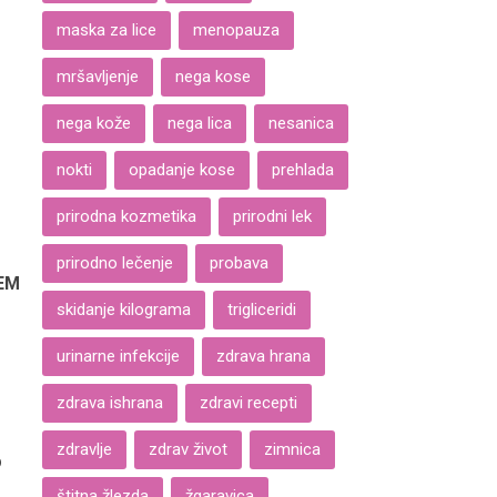
maska za lice
menopauza
mršavljenje
nega kose
nega kože
nega lica
nesanica
nokti
opadanje kose
prehlada
prirodna kozmetika
prirodni lek
prirodno lečenje
probava
TEM
skidanje kilograma
trigliceridi
urinarne infekcije
zdrava hrana
zdrava ishrana
zdravi recepti
zdravlje
zdrav život
zimnica
o
štitna žlezda
žgaravica