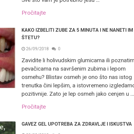
Pročitajte
KAKO IZBELITI ZUBE ZA 5 MINUTA I NE NANETI IM
ŠTETU?
26/09/2018
0
Zavidite li holivudskim glumicama ili poznati
pevačicama na savršenim zubima i lepom
osmehu? Blistav osmeh je ono što nas istog
trenutka čini lepšim, a istovremeno izgledamo
pozitivnije. Zato je lep osmeh jako cenjen u 
Pročitajte
GAVEZ GEL UPOTREBA ZA ZDRAVLJE I ISKUSTVA