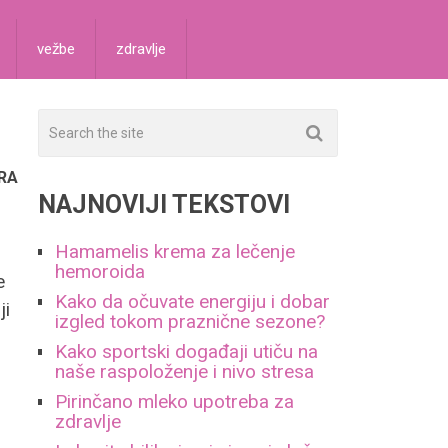
vežbe
zdravlje
RA
NAJNOVIJI TEKSTOVI
Hamamelis krema za lečenje
hemoroida
e
Kako da očuvate energiju i dobar
ji
izgled tokom praznične sezone?
Kako sportski događaji utiču na
naše raspoloženje i nivo stresa
Pirinčano mleko upotreba za
zdravlje