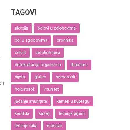
TAGOVI
alergija
bolovi u zglobovima
bol u zglobovima
bronhitis
celulit
detoksikacija
m
detoksikacija organizma
dijabetes
dijeta
gluten
hemoroidi
 i
holesterol
imunitet
…
jačanje imuniteta
kamen u bubregu
kandida
kašalj
lečenje biljem
lečenje raka
masaža