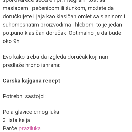
maslacem i pečenicom ili šunkom, možete da
doručkujete i jaja kao klasičan omlet sa slaninom i
suhomesnatim proizvodima i hlebom, to je jedan
potpuno klasičan doručak .Optimalno je da bude
oko 9h.
Evo kako treba da izgleda doručak koji nam
predlaže hrono ishrana:
Carska kajgana recept
Potrebni sastojci:
Pola glavice crnog luka
3 lista kelja
Parče
praziluka