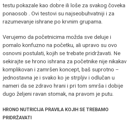
testu pokazale kao dobre ili loše za svakog čoveka
ponaosob . Ovi testovi su najseobuhvatniji i za
razumevanje ishrane po krvnim grupama.
Verujemo da početnicima možda sve deluje i
pomalo konfuzno na početku, ali upravo su ovo
osnovni postulati, kojih se trebate pridržavati. Ne
sekirajte se hrono ishrana za početnike nije nikakav
komplikovan i zamršen koncept, baš suprotno –
jednostavna je i svako ko je strpljiv i odlučan u
nameri da se zdravo hrani i pri tom smrša i dobije
dugo željeni ravan stomak, na pravom je putu.
HRONO NUTRICIJA PRAVILA KOJIH SE TREBAMO
PRIDRŽAVATI