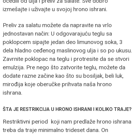
ocedili od ulja i preliv za salate. Sve dobro
izmešajte i uživajte u svojoj hrono ishrani.
Preliv za salatu možete da napravite na vrlo
jednostavan način: U odgovarajuću teglu sa
poklopcem sipajte jedan deo limunovog soka, 3
dela hladno ceđenog maslinovog ulja i so po ukusu.
Zavrnite poklopac na teglu i protresite da se stvori
emulzija. Pre nego što zatvorite teglu, možete da
dodate razne začine kao što su bosiljak, beli luk,
mirođija koje oberučke prihvata naša hrono
ishrana.
ŠTA JE RESTRIKCIJA U HRONO ISHRANI I KOLIKO TRAJE?
Restriktivni period koji nam predlaže hrono ishrana
treba da traje minimalno trideset dana. On