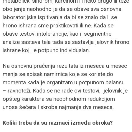
metabolički sindrom, karcinom ili neko drugo ili teže
oboljenje neohodno je da se obave sva osnovna
laboratorijska ispitivanja da bi se znalo da li se
hrono ishrana sme praktikovati ili ne. Kada se
obave testovi intolerancije, kao i segmentne
analize sastava tela tada se sastavlja jelovnik hrono
ishrane koji je potpuno individualan.
Na osnovnu praćenja rezultata iz meseca u mesec
menja se spisak namirnica koje se koriste do
momenta kada je organizam u potpunom balansu
– ravnoteži. Kada se ne rade ovi testovi, jelovnik je
opšteg karaktera sa neophodnom redukcijom
unosa šećera I skroba najmanje dva meseca.
Koliki treba da su razmaci između obroka?