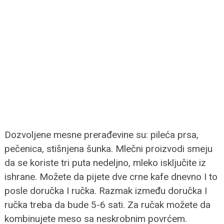
Dozvoljene mesne prerađevine su: pileća prsa,
pečenica, stišnjena šunka. Mlečni proizvodi smeju
da se koriste tri puta nedeljno, mleko isključite iz
ishrane. Možete da pijete dve crne kafe dnevno I to
posle doručka I ručka. Razmak između doručka I
ručka treba da bude 5-6 sati. Za ručak možete da
kombinujete meso sa neskrobnim povrćem.