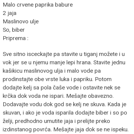
Malo crvene paprika babure
2 jaja
Maslinovo ulje
So, biber
Priprema :
Sve sitno isceckajte pa stavite u tiganj možete i u
vok jer se u njemu manje lepi hrana. Stavite jednu
kašikicu maslinovog ulja i malo vode pa
prodinstajte obe vrste luka i papriku. Potom
dodajte kelj sa pola čaše vode i ostavite nek se
krčka dok voda ne ispari. Mešajte obavezno.
Dodavajte vodu dok god se kelj ne skuva. Kada je
skuvan, i ako je voda isparila dodajte biber i so po
želji, predhodno umutite jaja i prelijte preko
izdinstanog povrća. Mešajte jaja dok se ne ispeku.