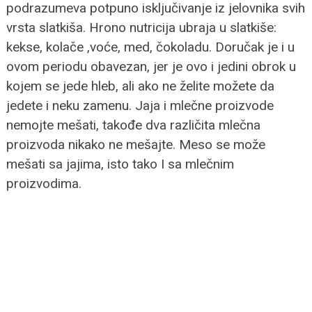
podrazumeva potpuno isključivanje iz jelovnika svih
vrsta slatkiša. Hrono nutricija ubraja u slatkiše:
kekse, kolače ,voće, med, čokoladu. Doručak je i u
ovom periodu obavezan, jer je ovo i jedini obrok u
kojem se jede hleb, ali ako ne želite možete da
jedete i neku zamenu. Jaja i mlečne proizvode
nemojte mešati, takođe dva različita mlečna
proizvoda nikako ne mešajte. Meso se može
mešati sa jajima, isto tako I sa mlečnim
proizvodima.