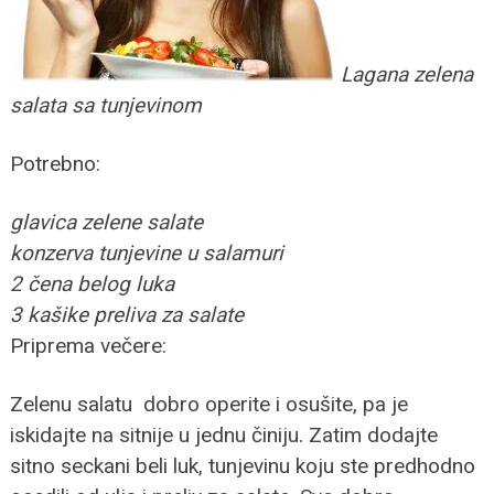
Lagana zelena
salata sa tunjevinom
Potrebno:
glavica zelene salate
konzerva tunjevine u salamuri
2 čena belog luka
3 kašike preliva za salate
Priprema večere:
Zelenu salatu dobro operite i osušite, pa je
iskidajte na sitnije u jednu činiju. Zatim dodajte
sitno seckani beli luk, tunjevinu koju ste predhodno