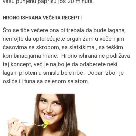
vašu punjenu papriku još 20 minuta.
HRONO ISHRANA VEČERA RECEPTI
Što se tiče večere ona bi trebala da bude lagana,
nemojte da opterećujete organizam u večernjim
časovima sa skrobom, sa slatkišima , sa teškim
kombinacijama hrane. Hrono ishrana ne podržava
taj koncept, već je najbolje da odaberete neki
lagani protein u smislu bele ribe . Dobar izbor je
oslića ili tuna sa zelenom salatom.