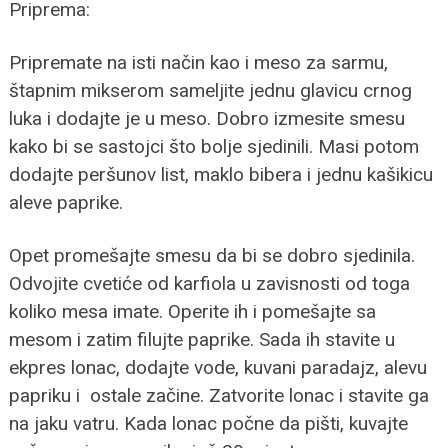
Priprema:
Pripremate na isti način kao i meso za sarmu,
štapnim mikserom sameljite jednu glavicu crnog
luka i dodajte je u meso. Dobro izmesite smesu
kako bi se sastojci što bolje sjedinili. Masi potom
dodajte peršunov list, maklo bibera i jednu kašikicu
aleve paprike.
Opet promešajte smesu da bi se dobro sjedinila.
Odvojite cvetiće od karfiola u zavisnosti od toga
koliko mesa imate. Operite ih i pomešajte sa
mesom i zatim filujte paprike. Sada ih stavite u
ekpres lonac, dodajte vode, kuvani paradajz, alevu
papriku i ostale začine. Zatvorite lonac i stavite ga
na jaku vatru. Kada lonac počne da pišti, kuvajte