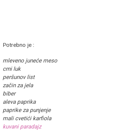
Potrebno je :
mleveno juneće meso
crni luk
peršunov list
začin za jela
biber
aleva paprika
paprike za punjenje
mali cvetići karfiola
kuvani paradajz