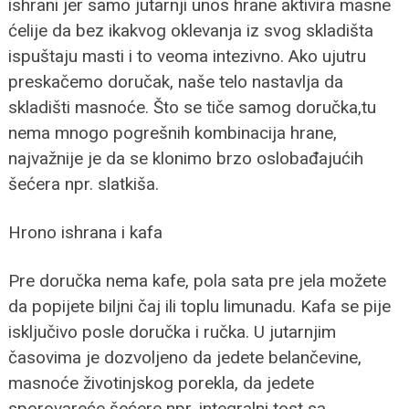
ishrani jer samo jutarnji unos hrane aktivira masne
ćelije da bez ikakvog oklevanja iz svog skladišta
ispuštaju masti i to veoma intezivno. Ako ujutru
preskačemo doručak, naše telo nastavlja da
skladišti masnoće. Što se tiče samog doručka,tu
nema mnogo pogrešnih kombinacija hrane,
najvažnije je da se klonimo brzo oslobađajućih
šećera npr. slatkiša.
Hrono ishrana i kafa
Pre doručka nema kafe, pola sata pre jela možete
da popijete biljni čaj ili toplu limunadu. Kafa se pije
isključivo posle doručka i ručka. U jutarnjim
časovima je dozvoljeno da jedete belančevine,
masnoće životinjskog porekla, da jedete
sporovareće šećere npr. integralni tost sa