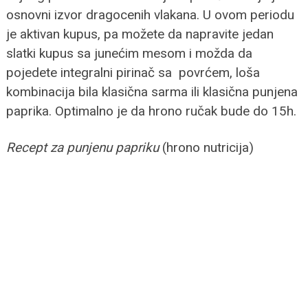
osnovni izvor dragocenih vlakana. U ovom periodu
je aktivan kupus, pa možete da napravite jedan
slatki kupus sa junećim mesom i možda da
pojedete integralni pirinač sa povrćem, loša
kombinacija bila klasična sarma ili klasična punjena
paprika. Optimalno je da hrono ručak bude do 15h.
Recept za punjenu papriku
(hrono nutricija)