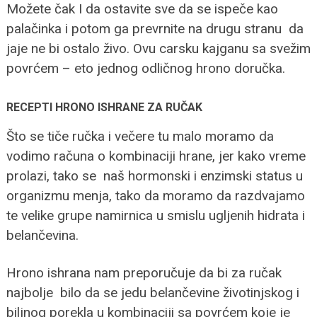
Možete čak I da ostavite sve da se ispeče kao
palačinka i potom ga prevrnite na drugu stranu da
jaje ne bi ostalo živo. Ovu carsku kajganu sa svežim
povrćem – eto jednog odličnog hrono doručka.
RECEPTI HRONO ISHRANE ZA RUČAK
Što se tiče ručka i večere tu malo moramo da
vodimo računa o kombinaciji hrane, jer kako vreme
prolazi, tako se naš hormonski i enzimski status u
organizmu menja, tako da moramo da razdvajamo
te velike grupe namirnica u smislu ugljenih hidrata i
belančevina.
Hrono ishrana nam preporučuje da bi za ručak
najbolje bilo da se jedu belančevine životinjskog i
biljnog porekla u kombinaciji sa povrćem koje je