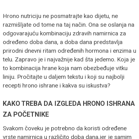
Hrono nutriciju ne posmatrajte kao dijetu, ne
razmišljate od tome na taj način. Ona se oslanja na
odgovarajuću kombinaciju zdravih namirnica za
određeno doba dana, a doba dana predstavlja
prirodni dnevni ritam određenih hormona i enzima u
telu. Zapravo je i najvažnije kad šta jedemo. Koja je
to kombinacija hrane koja nam obezbeđuje vitku
liniju. Pročitajte u daljem tekstu i koji su najbolji
recepti hrono ishrane i kakva su iskustva?
KAKO TREBA DA IZGLEDA HRONO ISHRANA
ZA POČETNIKE
Svakom čoveku je potrebno da koristi određene
vrste namirnica u različito doba dana,jer je samim