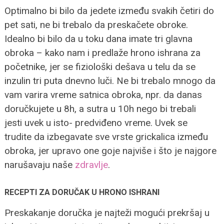
Optimalno bi bilo da jedete između svakih četiri do
pet sati, ne bi trebalo da preskačete obroke.
Idealno bi bilo da u toku dana imate tri glavna
obroka – kako nam i predlaže hrono ishrana za
početnike, jer se fiziološki dešava u telu da se
inzulin tri puta dnevno luči. Ne bi trebalo mnogo da
vam varira vreme satnica obroka, npr. da danas
doručkujete u 8h, a sutra u 10h nego bi trebali
jesti uvek u isto- predviđeno vreme. Uvek se
trudite da izbegavate sve vrste grickalica između
obroka, jer upravo one goje najviše i što je najgore
narušavaju naše
zdravlje
.
RECEPTI ZA DORUČAK U HRONO ISHRANI
Preskakanje doručka je najteži mogući prekršaj u