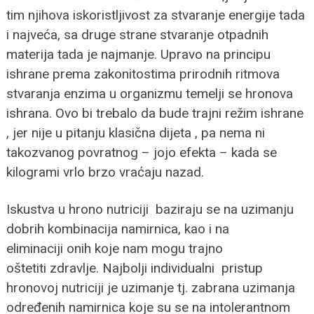
tim njihova iskoristljivost za stvaranje energije tada
i najveća, sa druge strane stvaranje otpadnih
materija tada je najmanje. Upravo na principu
ishrane prema zakonitostima prirodnih ritmova
stvaranja enzima u organizmu temelji se hronova
ishrana. Ovo bi trebalo da bude trajni režim ishrane
, jer nije u pitanju klasična dijeta , pa nema ni
takozvanog povratnog – jojo efekta – kada se
kilogrami vrlo brzo vraćaju nazad.
Iskustva u hrono nutriciji baziraju se na uzimanju
dobrih kombinacija namirnica, kao i na
eliminaciji onih koje nam mogu trajno
oštetiti zdravlje. Najbolji individualni pristup
hronovoj nutriciji je uzimanje tj. zabrana uzimanja
određenih namirnica koje su se na intolerantnom