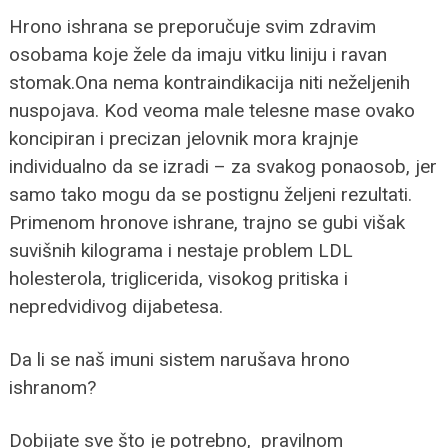
Hrono ishrana se preporučuje svim zdravim
osobama koje žele da imaju vitku liniju i ravan
stomak.Ona nema kontraindikacija niti neželjenih
nuspojava. Kod veoma male telesne mase ovako
koncipiran i precizan jelovnik mora krajnje
individualno da se izradi – za svakog ponaosob, jer
samo tako mogu da se postignu željeni rezultati.
Primenom hronove ishrane, trajno se gubi višak
suvišnih kilograma i nestaje problem LDL
holesterola, triglicerida, visokog pritiska i
nepredvidivog dijabetesa.
Da li se naš imuni sistem narušava hrono
ishranom?
Dobijate sve što je potrebno, pravilnom