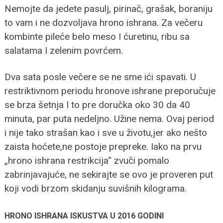
Nemojte da jedete pasulj, pirinač, grašak, boraniju
to vam i ne dozvoljava hrono ishrana. Za večeru
kombinte pileće belo meso I ćuretinu, ribu sa
salatama I zelenim povrćem.
Dva sata posle večere se ne sme ići spavati. U
restriktivnom periodu hronove ishrane preporučuje
se brza šetnja I to pre doručka oko 30 da 40
minuta, par puta nedeljno. Užine nema. Ovaj period
i nije tako strašan kao i sve u životu,jer ako nešto
zaista hoćete,ne postoje prepreke. Iako na prvu
„hrono ishrana restrikcija“ zvuči pomalo
zabrinjavajuće, ne sekirajte se ovo je proveren put
koji vodi brzom skidanju suvišnih kilograma.
HRONO ISHRANA ISKUSTVA U 2016 GODINI