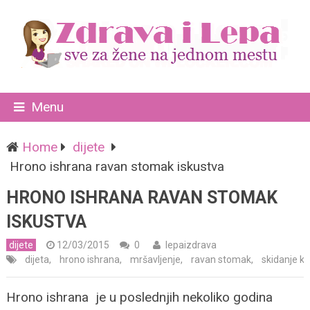
Menu
Home
dijete
Hrono ishrana ravan stomak iskustva
HRONO ISHRANA RAVAN STOMAK
ISKUSTVA
dijete
12/03/2015
0
lepaizdrava
dijeta
,
hrono ishrana
,
mršavljenje
,
ravan stomak
,
skidanje k
Hrono ishrana je u poslednjih nekoliko godina