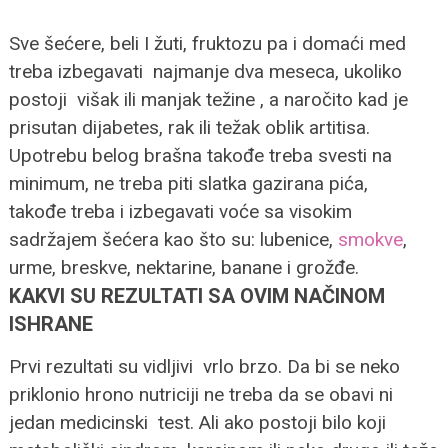
Sve šećere, beli I žuti, fruktozu pa i domaći med
treba izbegavati najmanje dva meseca, ukoliko
postoji višak ili manjak težine , a naročito kad je
prisutan dijabetes, rak ili težak oblik artitisa.
Upotrebu belog brašna takođe treba svesti na
minimum, ne treba piti slatka gazirana pića,
takođe treba i izbegavati voće sa visokim
sadržajem šećera kao što su: lubenice,
smokve
,
urme, breskve, nektarine, banane i grožđe.
KAKVI SU REZULTATI SA OVIM NAČINOM
ISHRANE
Prvi rezultati su vidljivi vrlo brzo. Da bi se neko
priklonio hrono nutriciji ne treba da se obavi ni
jedan medicinski test. Ali ako postoji bilo koji