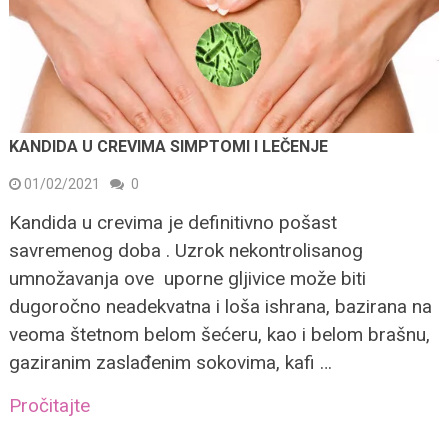
KANDIDA U CREVIMA SIMPTOMI I LEČENJE
01/02/2021
0
Kandida u crevima je definitivno pošast
savremenog doba . Uzrok nekontrolisanog
umnožavanja ove uporne gljivice može biti
dugoročno neadekvatna i loša ishrana, bazirana na
veoma štetnom belom šećeru, kao i belom brašnu,
gaziranim zaslađenim sokovima, kafi …
Pročitajte