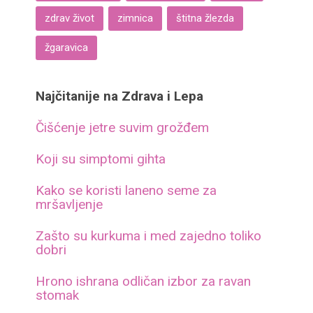
zdrav život
zimnica
štitna žlezda
žgaravica
Najčitanije na Zdrava i Lepa
Čišćenje jetre suvim grožđem
Koji su simptomi gihta
Kako se koristi laneno seme za
mršavljenje
Zašto su kurkuma i med zajedno toliko
dobri
Hrono ishrana odličan izbor za ravan
stomak