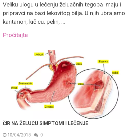
Veliku ulogu u lečenju želuačnih tegoba imaju i
pripravci na bazi lekovitog bilja. U njih ubrajamo
kantarion, kičicu, pelin, …
Pročitajte
ČIR NA ŽELUCU SIMPTOMI I LEČENJE
10/04/2018
0