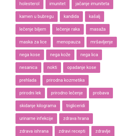
holesterol
imunitet
jačanje imuniteta
kamen u bubregu
kandida
kašalj
lečenje biljem
lečenje raka
masaža
maska za lice
menopauza
mršavljenje
nega kose
nega kože
nega lica
nesanica
nokti
opadanje kose
prehlada
prirodna kozmetika
prirodni lek
prirodno lečenje
probava
skidanje kilograma
trigliceridi
urinarne infekcije
zdrava hrana
zdrava ishrana
zdravi recepti
zdravlje