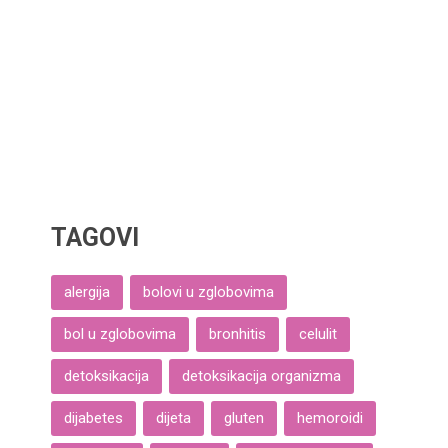
TAGOVI
alergija
bolovi u zglobovima
bol u zglobovima
bronhitis
celulit
detoksikacija
detoksikacija organizma
dijabetes
dijeta
gluten
hemoroidi