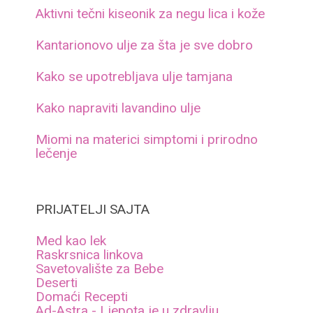
Aktivni tečni kiseonik za negu lica i kože
Kantarionovo ulje za šta je sve dobro
Kako se upotrebljava ulje tamjana
Kako napraviti lavandino ulje
Miomi na materici simptomi i prirodno
lečenje
PRIJATELJI SAJTA
Med kao lek
Raskrsnica linkova
Savetovalište za Bebe
Deserti
Domaći Recepti
Ad-Astra - Ljepota je u zdravlju