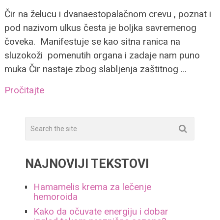
Čir na želucu i dvanaestopalačnom crevu , poznat i
pod nazivom ulkus česta je boljka savremenog
čoveka. Manifestuje se kao sitna ranica na
sluzokoži pomenutih organa i zadaje nam puno
muka Čir nastaje zbog slabljenja zaštitnog …
Pročitajte
NAJNOVIJI TEKSTOVI
Hamamelis krema za lečenje
hemoroida
Kako da očuvate energiju i dobar