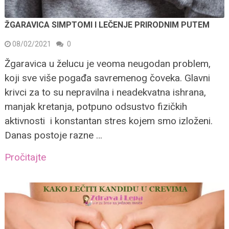
ŽGARAVICA SIMPTOMI I LEČENJE PRIRODNIM PUTEM
08/02/2021
0
Žgaravica u želucu je veoma neugodan problem,
koji sve više pogađa savremenog čoveka. Glavni
krivci za to su nepravilna i neadekvatna ishrana,
manjak kretanja, potpuno odsustvo fizičkih
aktivnosti i konstantan stres kojem smo izloženi.
Danas postoje razne …
Pročitajte