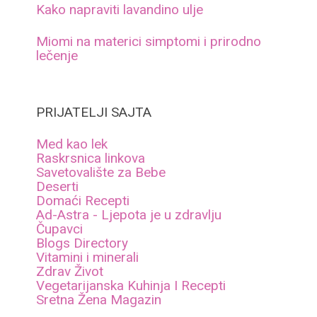
Kako napraviti lavandino ulje
Miomi na materici simptomi i prirodno
lečenje
PRIJATELJI SAJTA
Med kao lek
Raskrsnica linkova
Savetovalište za Bebe
Deserti
Domaći Recepti
Ad-Astra - Ljepota je u zdravlju
Čupavci
Blogs Directory
Vitamini i minerali
Zdrav Život
Vegetarijanska Kuhinja I Recepti
Sretna Žena Magazin