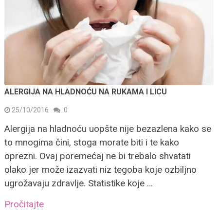
ALERGIJA NA HLADNOĆU NA RUKAMA I LICU
25/10/2016
0
Alergija na hladnoću uopšte nije bezazlena kako se
to mnogima čini, stoga morate biti i te kako
oprezni. Ovaj poremećaj ne bi trebalo shvatati
olako jer može izazvati niz tegoba koje ozbiljno
ugrožavaju zdravlje. Statistike koje …
Pročitajte