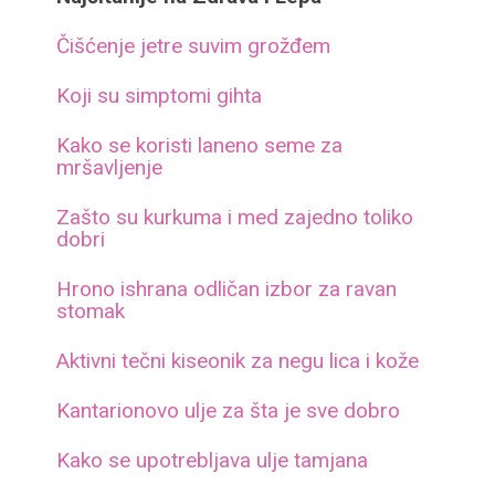
Čišćenje jetre suvim grožđem
Koji su simptomi gihta
Kako se koristi laneno seme za
mršavljenje
Zašto su kurkuma i med zajedno toliko
dobri
Hrono ishrana odličan izbor za ravan
stomak
Aktivni tečni kiseonik za negu lica i kože
Kantarionovo ulje za šta je sve dobro
Kako se upotrebljava ulje tamjana