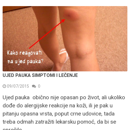
UJED PAUKA SIMPTOMI I LEČENJE
09/07/2015
0
Ujed pauka obično nije opasan po život, ali ukoliko
dođe do alergijske reakcije na koži, ili je pak u
pitanju opasna vrsta, poput crne udovice, tada
treba odmah zatražiti lekarsku pomoć, da bi se
sprečile …