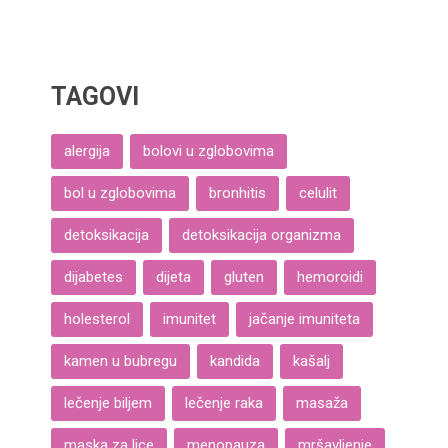
TAGOVI
alergija
bolovi u zglobovima
bol u zglobovima
bronhitis
celulit
detoksikacija
detoksikacija organizma
dijabetes
dijeta
gluten
hemoroidi
holesterol
imunitet
jačanje imuniteta
kamen u bubregu
kandida
kašalj
lečenje biljem
lečenje raka
masaža
maska za lice
menopauza
mršavljenje