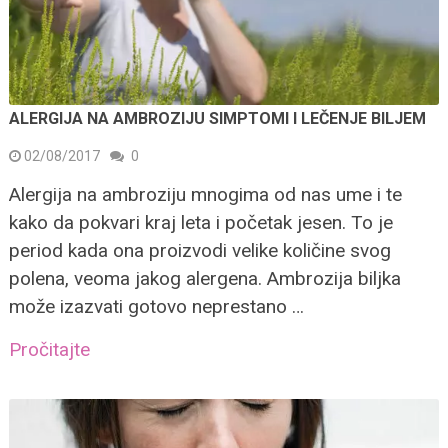
ALERGIJA NA AMBROZIJU SIMPTOMI I LEČENJE BILJEM
02/08/2017
0
Alergija na ambroziju mnogima od nas ume i te
kako da pokvari kraj leta i početak jesen. To je
period kada ona proizvodi velike količine svog
polena, veoma jakog alergena. Ambrozija biljka
može izazvati gotovo neprestano …
Pročitajte