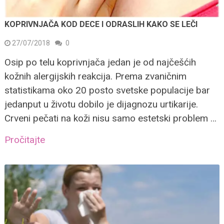
KOPRIVNJAČA KOD DECE I ODRASLIH KAKO SE LEČI
27/07/2018
0
Osip po telu koprivnjača jedan je od najčešćih
kožnih alergijskih reakcija. Prema zvaničnim
statistikama oko 20 posto svetske populacije bar
jedanput u životu dobilo je dijagnozu urtikarije.
Crveni pečati na koži nisu samo estetski problem …
Pročitajte