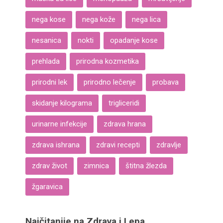
nega kose
nega kože
nega lica
nesanica
nokti
opadanje kose
prehlada
prirodna kozmetika
prirodni lek
prirodno lečenje
probava
skidanje kilograma
trigliceridi
urinarne infekcije
zdrava hrana
zdrava ishrana
zdravi recepti
zdravlje
zdrav život
zimnica
štitna žlezda
žgaravica
Najčitanije na Zdrava i Lepa