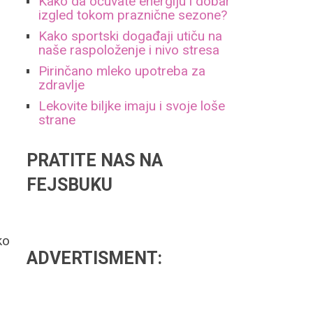
Kako da očuvate energiju i dobar
izgled tokom praznične sezone?
Kako sportski događaji utiču na
naše raspoloženje i nivo stresa
Pirinčano mleko upotreba za
zdravlje
Lekovite biljke imaju i svoje loše
strane
PRATITE NAS NA
FEJSBUKU
,
ko
ADVERTISMENT: