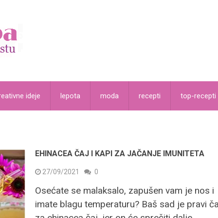
reativne ideje
lepota
moda
recepti
top-recepti
EHINACEA ČAJ I KAPI ZA JAČANJE IMUNITETA
27/09/2021
0
Osećate se malaksalo, zapušen vam je nos i
imate blagu temperaturu? Baš sad je pravi č
za ehinacea čaj, jer on će sprečiti dalje