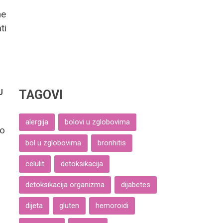
ne
ti
U
TAGOVI
alergija
bolovi u zglobovima
no
bol u zglobovima
bronhitis
celulit
detoksikacija
detoksikacija organizma
dijabetes
dijeta
gluten
hemoroidi