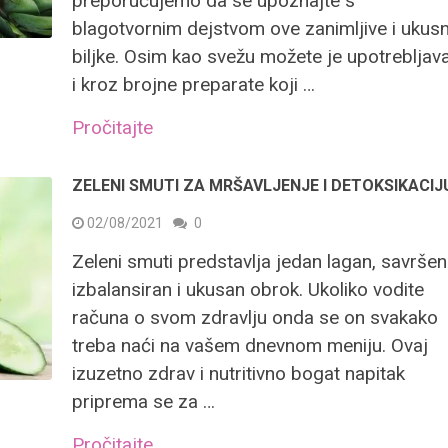
preporučujemo da se upoznajte s
blagotvornim dejstvom ove zanimljive i ukus
biljke. Osim kao svežu možete je upotrebljava
i kroz brojne preparate koji …
Pročitajte
ZELENI SMUTI ZA MRŠAVLJENJE I DETOKSIKACIJ
02/08/2021
0
Zeleni smuti predstavlja jedan lagan, savrše
izbalansiran i ukusan obrok. Ukoliko vodite
računa o svom zdravlju onda se on svakako
treba naći na vašem dnevnom meniju. Ovaj
izuzetno zdrav i nutritivno bogat napitak
priprema se za …
Pročitajte