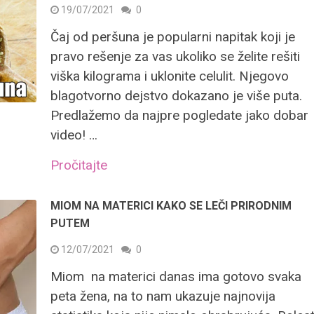
19/07/2021
0
Čaj od peršuna je popularni napitak koji je
pravo rešenje za vas ukoliko se želite rešiti
viška kilograma i uklonite celulit. Njegovo
blagotvorno dejstvo dokazano je više puta.
Predlažemo da najpre pogledate jako dobar
video! …
Pročitajte
MIOM NA MATERICI KAKO SE LEČI PRIRODNIM
PUTEM
12/07/2021
0
Miom na materici danas ima gotovo svaka
peta žena, na to nam ukazuje najnovija