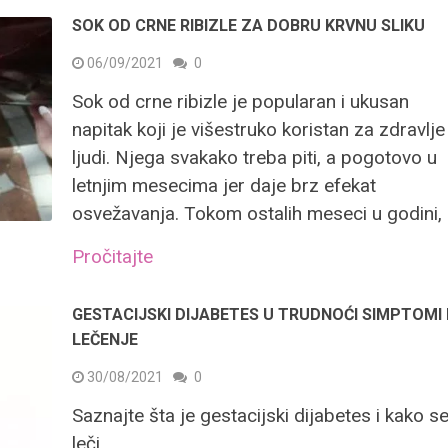
SOK OD CRNE RIBIZLE ZA DOBRU KRVNU SLIKU
06/09/2021
0
Sok od crne ribizle je popularan i ukusan
napitak koji je višestruko koristan za zdravlje
ljudi. Njega svakako treba piti, a pogotovo u
letnjim mesecima jer daje brz efekat
osvežavanja. Tokom ostalih meseci u godini,
Pročitajte
GESTACIJSKI DIJABETES U TRUDNOĆI SIMPTOMI 
LEČENJE
30/08/2021
0
Saznajte šta je gestacijski dijabetes i kako s
leči