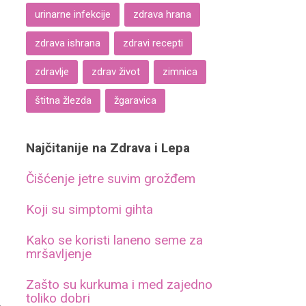
urinarne infekcije
zdrava hrana
zdrava ishrana
zdravi recepti
zdravlje
zdrav život
zimnica
štitna žlezda
žgaravica
Najčitanije na Zdrava i Lepa
Čišćenje jetre suvim grožđem
Koji su simptomi gihta
Kako se koristi laneno seme za
mršavljenje
Zašto su kurkuma i med zajedno
toliko dobri