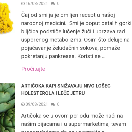
16/08/2021
0
Čaj od smilja je omiljen recept u našoj
narodnoj medicini. Smilje poput ostalih gorki
biljčica podstiče lučenje žuči i ubrzava rad
usporenog metabolizma. Osim što deluje na
pojačavanje želudačnih sokova, pomaže
pokretanju pankreasa. Koristi se …
Pročitajte
ARTIČOKA KAPI SNIŽAVAJU NIVO LOŠEG
HOLESTEROLA I LEČE JETRU
09/08/2021
0
Artičoka se u ovom periodu može naći na
našim pijacama i u supermarketima, tevam