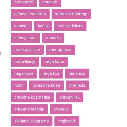
holesterol
imunitet
jačanje imuniteta
kamen u bubregu
kandida
kašalj
lečenje biljem
lečenje raka
masaža
maska za lice
menopauza
e
.
mršavljenje
nega kose
nega kože
nega lica
nesanica
nokti
opadanje kose
prehlada
prirodna kozmetika
prirodni lek
prirodno lečenje
probava
skidanje kilograma
trigliceridi