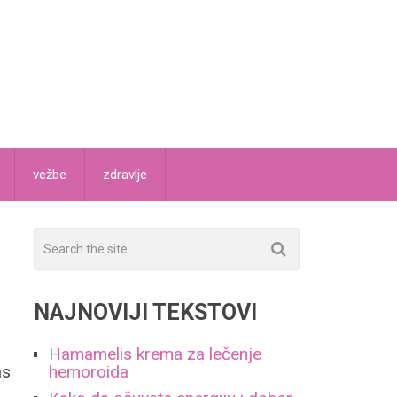
vežbe
zdravlje
NAJNOVIJI TEKSTOVI
Hamamelis krema za lečenje
as
hemoroida