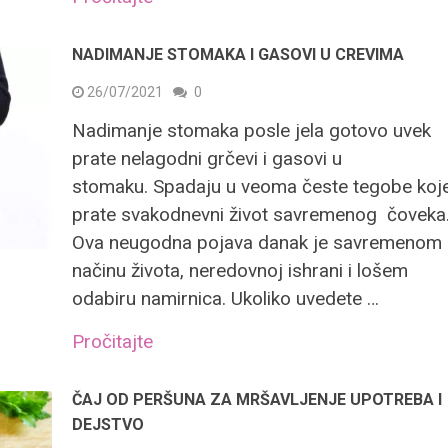
NADIMANJE STOMAKA I GASOVI U CREVIMA
26/07/2021
0
Nadimanje stomaka posle jela gotovo uvek
prate nelagodni grčevi i gasovi u
stomaku. Spadaju u veoma česte tegobe koj
prate svakodnevni život savremenog čoveka
Ova neugodna pojava danak je savremenom
načinu života, neredovnoj ishrani i lošem
odabiru namirnica. Ukoliko uvedete …
Pročitajte
ČAJ OD PERŠUNA ZA MRŠAVLJENJE UPOTREBA I
DEJSTVO