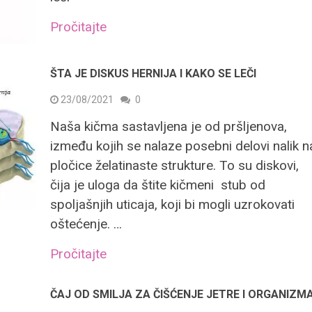
Pročitajte
ŠTA JE DISKUS HERNIJA I KAKO SE LEČI
23/08/2021
0
Naša kičma sastavljena je od pršljenova,
između kojih se nalaze posebni delovi nalik n
pločice želatinaste strukture. To su diskovi,
čija je uloga da štite kičmeni stub od
spoljašnjih uticaja, koji bi mogli uzrokovati
oštećenje. …
Pročitajte
ČAJ OD SMILJA ZA ČIŠĆENJE JETRE I ORGANIZM