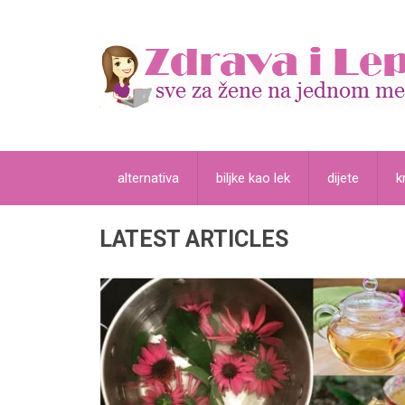
alternativa
biljke kao lek
dijete
k
LATEST ARTICLES