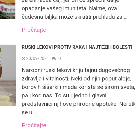
opadanje vašeg imuniteta. Naime, ova
čudesna biljka može skratiti prehladu za …
Pročitajte
RUSKI LEKOVI PROTIV RAKA I NAJTEŽIH BOLESTI
20/09/2021
0
Narodni ruski lekovi kriju tajnu dugovečnog
zdravlja i vitalnosti. Neki od njih poput aloje,
borovih šišarki i meda koriste se širom sveta
pa i kod nas. To su ujedno i glavni
predstavnici njihove prirodne apoteke. Neret
se u …
Pročitajte