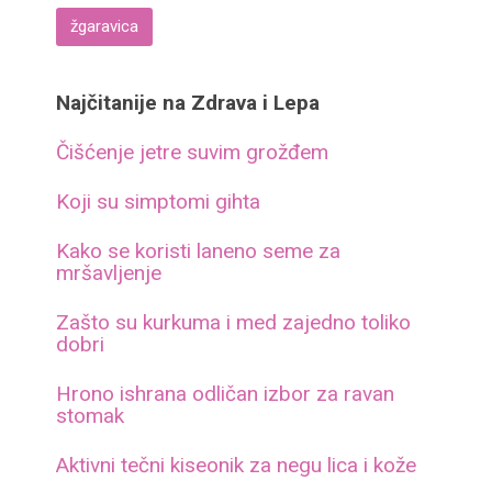
žgaravica
Najčitanije na Zdrava i Lepa
Čišćenje jetre suvim grožđem
Koji su simptomi gihta
Kako se koristi laneno seme za
mršavljenje
Zašto su kurkuma i med zajedno toliko
dobri
Hrono ishrana odličan izbor za ravan
stomak
Aktivni tečni kiseonik za negu lica i kože