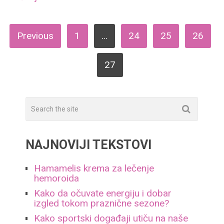
ПАГИНАЦИЈА
Previous
1
…
24
25
26
ЧЛАНАКА
27
NAJNOVIJI TEKSTOVI
Hamamelis krema za lečenje
hemoroida
Kako da očuvate energiju i dobar
izgled tokom praznične sezone?
Kako sportski događaji utiču na naše