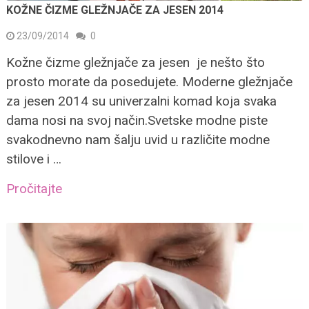
KOŽNE ČIZME GLEŽNJAČE ZA JESEN 2014
23/09/2014
0
Kožne čizme gležnjače za jesen je nešto što
prosto morate da posedujete. Moderne gležnjače
za jesen 2014 su univerzalni komad koja svaka
dama nosi na svoj način.Svetske modne piste
svakodnevno nam šalju uvid u različite modne
stilove i …
Pročitajte