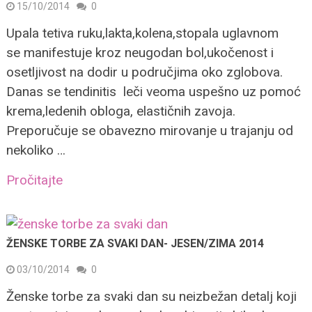
15/10/2014
0
Upala tetiva ruku,lakta,kolena,stopala uglavnom
se manifestuje kroz neugodan bol,ukočenost i
osetljivost na dodir u područjima oko zglobova.
Danas se tendinitis leči veoma uspešno uz pomoć
krema,ledenih obloga, elastičnih zavoja.
Preporučuje se obavezno mirovanje u trajanju od
nekoliko …
Pročitajte
ŽENSKE TORBE ZA SVAKI DAN- JESEN/ZIMA 2014
03/10/2014
0
Ženske torbe za svaki dan su neizbežan detalj koji