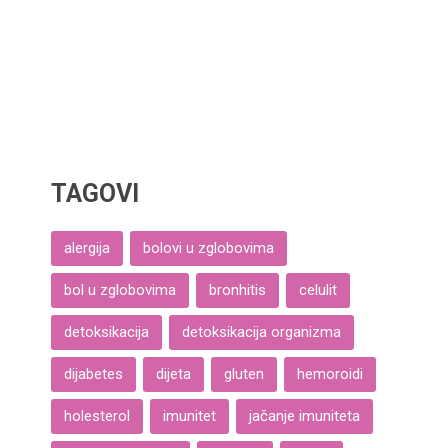
TAGOVI
alergija
bolovi u zglobovima
bol u zglobovima
bronhitis
celulit
detoksikacija
detoksikacija organizma
dijabetes
dijeta
gluten
hemoroidi
holesterol
imunitet
jačanje imuniteta