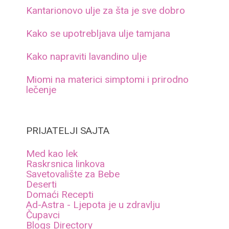
Kantarionovo ulje za šta je sve dobro
Kako se upotrebljava ulje tamjana
Kako napraviti lavandino ulje
Miomi na materici simptomi i prirodno
lečenje
PRIJATELJI SAJTA
Med kao lek
Raskrsnica linkova
Savetovalište za Bebe
Deserti
Domaći Recepti
Ad-Astra - Ljepota je u zdravlju
Čupavci
Blogs Directory