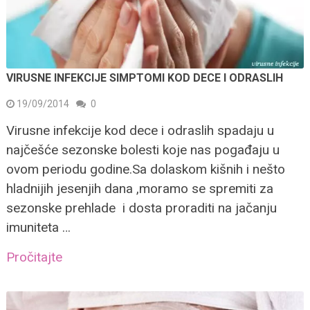
VIRUSNE INFEKCIJE SIMPTOMI KOD DECE I ODRASLIH
19/09/2014
0
Virusne infekcije kod dece i odraslih spadaju u
najčešće sezonske bolesti koje nas pogađaju u
ovom periodu godine.Sa dolaskom kišnih i nešto
hladnijih jesenjih dana ,moramo se spremiti za
sezonske prehlade i dosta proraditi na jačanju
imuniteta …
Pročitajte