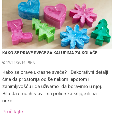
KAKO SE PRAVE SVEĆE SA KALUPIMA ZA KOLAČE
19/11/2014
0
Kako se prave ukrasne sveće? Dekorativni detalji
čine da prostorija odiše nekom lepotom i
zanimljivošću i da uživamo da boravimo u njoj.
Bilo da smo ih stavili na police za knjige ili na
neko …
Pročitajte