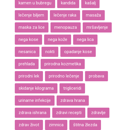
kamen u bubregu
kandida
kašalj
lečenje biljem
lečenje raka
masaža
maska za lice
menopauza
mršavljenje
nega kose
nega kože
nega lica
nesanica
nokti
opadanje kose
prehlada
prirodna kozmetika
prirodni lek
prirodno lečenje
probava
skidanje kilograma
trigliceridi
urinarne infekcije
zdrava hrana
zdrava ishrana
zdravi recepti
zdravlje
zdrav život
zimnica
štitna žlezda