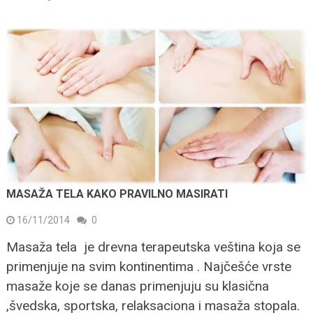
MASAŽA TELA KAKO PRAVILNO MASIRATI
16/11/2014
0
Masaža tela je drevna terapeutska veština koja se
primenjuje na svim kontinentima . Najčešće vrste
masaže koje se danas primenjuju su klasična
,švedska, sportska, relaksaciona i masaža stopala.