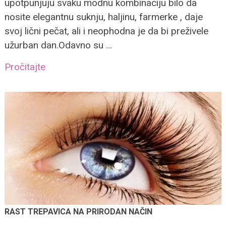
upotpunjuju svaku modnu kombinaciju bilo da
nosite elegantnu suknju, haljinu, farmerke , daje
svoj lični pečat, ali i neophodna je da bi preživele
užurban dan.Odavno su …
Pročitajte
RAST TREPAVICA NA PRIRODAN NAČIN