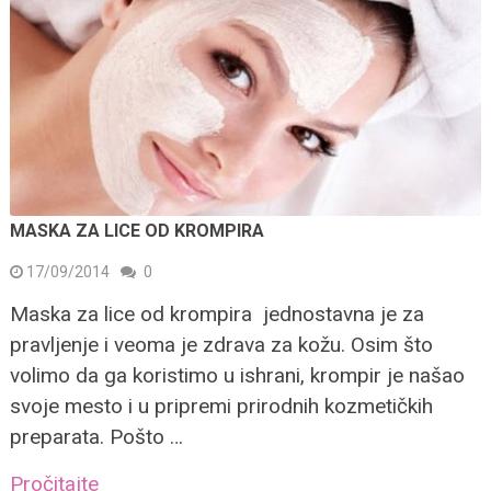
MASKA ZA LICE OD KROMPIRA
17/09/2014
0
Maska za lice od krompira jednostavna je za
pravljenje i veoma je zdrava za kožu. Osim što
volimo da ga koristimo u ishrani, krompir je našao
svoje mesto i u pripremi prirodnih kozmetičkih
preparata. Pošto …
Pročitajte