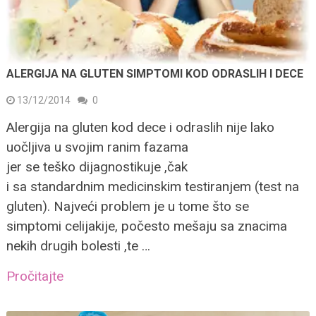
ALERGIJA NA GLUTEN SIMPTOMI KOD ODRASLIH I DECE
13/12/2014
0
Alergija na gluten kod dece i odraslih nije lako
uočljiva u svojim ranim fazama
jer se teško dijagnostikuje ,čak
i sa standardnim medicinskim testiranjem (test na
gluten). Najveći problem je u tome što se
simptomi celijakije, počesto mešaju sa znacima
nekih drugih bolesti ,te …
Pročitajte