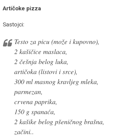
Artičoke pizza
Sastojci:
Testo za picu (može i kupovno),
2 kašičice maslaca,
2 češnja belog luka,
artičoka (listovi i srce),
300 ml masnog kravljeg mleka,
parmezan,
crvena paprika,
150 g spanaća,
2 kašike belog pšeničnog brašna,
začini..