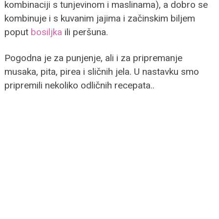
kombinaciji s tunjevinom i maslinama), a dobro se
kombinuje i s kuvanim jajima i začinskim biljem
poput
bosiljka
ili peršuna.
Pogodna je za punjenje, ali i za pripremanje
musaka, pita, pirea i sličnih jela. U nastavku smo
pripremili nekoliko odličnih recepata..