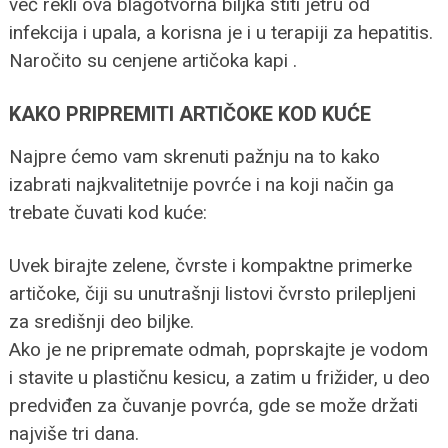
već rekli ova blagotvorna biljka štiti jetru od
infekcija i upala, a korisna je i u terapiji za hepatitis.
Naročito su cenjene artičoka kapi .
KAKO PRIPREMITI ARTIČOKE KOD KUĆE
Najpre ćemo vam skrenuti pažnju na to kako
izabrati najkvalitetnije povrće i na koji način ga
trebate čuvati kod kuće:
Uvek birajte zelene, čvrste i kompaktne primerke
artičoke, čiji su unutrašnji listovi čvrsto prilepljeni
za središnji deo biljke.
Ako je ne pripremate odmah, poprskajte je vodom
i stavite u plastičnu kesicu, a zatim u frižider, u deo
predviđen za čuvanje povrća, gde se može držati
najviše tri dana.