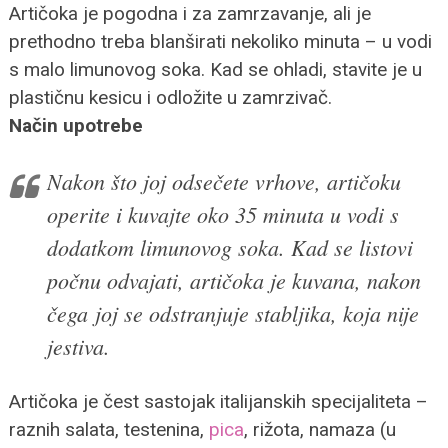
Artičoka je pogodna i za zamrzavanje, ali je
prethodno treba blanširati nekoliko minuta – u vodi
s malo limunovog soka. Kad se ohladi, stavite je u
plastičnu kesicu i odložite u zamrzivač.
Način upotrebe
Nakon što joj odsečete vrhove, artičoku
operite i kuvajte oko 35 minuta u vodi s
dodatkom limunovog soka. Kad se listovi
počnu odvajati, artičoka je kuvana, nakon
čega joj se odstranjuje stabljika, koja nije
jestiva.
Artičoka je čest sastojak italijanskih specijaliteta –
raznih salata, testenina,
pica
, rižota, namaza (u