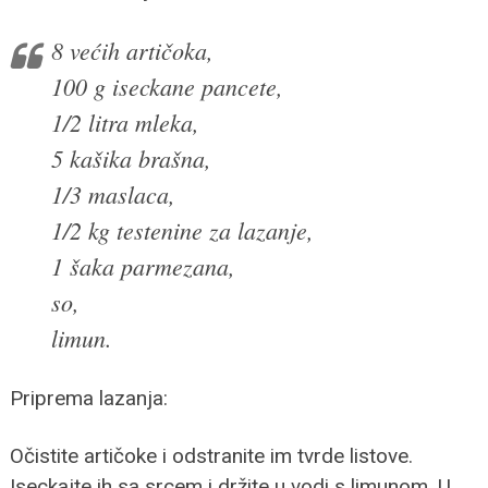
8 većih artičoka,
100 g iseckane pancete,
1/2 litra mleka,
5 kašika brašna,
1/3 maslaca,
1/2 kg testenine za lazanje,
1 šaka parmezana,
so,
limun.
Priprema lazanja:
Očistite artičoke i odstranite im tvrde listove.
Iseckajte ih sa srcem i držite u vodi s limunom. U