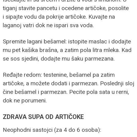
tiganj stavite pancetu i ocedene artičoke, posolite
i sipajte vodu da pokrije artičoke. Kuvajte na
laganoj vatri dok ne ispari sva voda.
Spremite lagani bešamel: istopite maslac i dodajte
mu pet kašika brašna, a zatim pola litra mleka. Kad
se sos sjedini, dodajte mu šaku parmezana.
Ređajte redom: testenine, bešamel pa zatim
artičoke, a možete dodati i parmezan. Poslednji sloj
čine bešamel i parmezan. Pecite pola sata u rerni,
dok ne porumeni.
ZDRAVA SUPA OD ARTIČOKE
Neophodni sastojci (za 4 do 6 osoba):