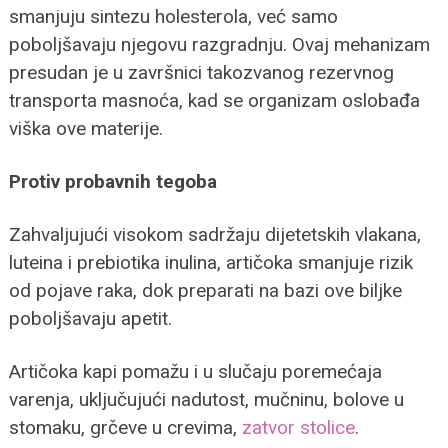
smanjuju sintezu holesterola, već samo
poboljšavaju njegovu razgradnju. Ovaj mehanizam
presudan je u završnici takozvanog rezervnog
transporta masnoća, kad se organizam oslobađa
viška ove materije.
Protiv probavnih tegoba
Zahvaljujući visokom sadržaju dijetetskih vlakana,
luteina i prebiotika inulina, artičoka smanjuje rizik
od pojave raka, dok preparati na bazi ove biljke
poboljšavaju apetit.
Artičoka kapi pomažu i u slučaju poremećaja
varenja, uključujući nadutost, mučninu, bolove u
stomaku, grčeve u crevima,
zatvor stolice
.