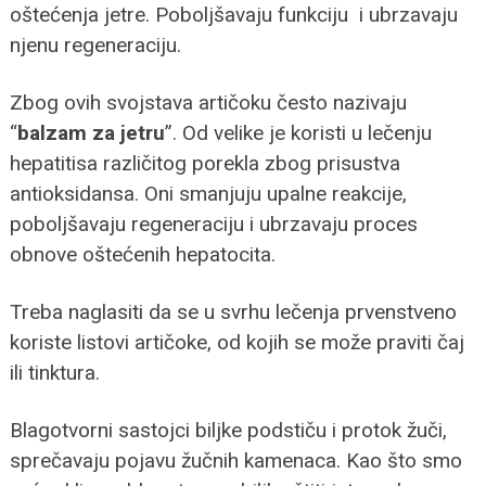
oštećenja jetre. Poboljšavaju funkciju i ubrzavaju
njenu regeneraciju.
Zbog ovih svojstava artičoku često nazivaju
“
balzam za jetru
”. Od velike je koristi u lečenju
hepatitisa različitog porekla zbog prisustva
antioksidansa. Oni smanjuju upalne reakcije,
poboljšavaju regeneraciju i ubrzavaju proces
obnove oštećenih hepatocita.
Treba naglasiti da se u svrhu lečenja prvenstveno
koriste listovi artičoke, od kojih se može praviti čaj
ili tinktura.
Blagotvorni sastojci biljke podstiču i protok žuči,
sprečavaju pojavu žučnih kamenaca. Kao što smo