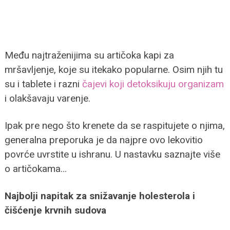
Među najtraženijima su artičoka kapi za
mršavljenje, koje su itekako popularne. Osim njih tu
su i tablete i razni
čajevi koji detoksikuju organizam
i olakšavaju varenje.
Ipak pre nego što krenete da se raspitujete o njima,
generalna preporuka je da najpre ovo lekovitio
povrće uvrstite u ishranu. U nastavku saznajte više
o artičokama…
Najbolji napitak za snižavanje holesterola i
čišćenje krvnih sudova