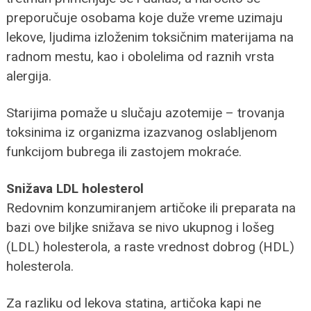
preporučuje osobama koje duže vreme uzimaju
lekove, ljudima izloženim toksičnim materijama na
radnom mestu, kao i obolelima od raznih vrsta
alergija.
Starijima pomaže u slučaju azotemije – trovanja
toksinima iz organizma izazvanog oslabljenom
funkcijom bubrega ili zastojem mokraće.
Snižava LDL holesterol
Redovnim konzumiranjem artičoke ili preparata na
bazi ove biljke snižava se nivo ukupnog i lošeg
(LDL) holesterola, a raste vrednost dobrog (HDL)
holesterola.
Za razliku od lekova statina, artičoka kapi ne