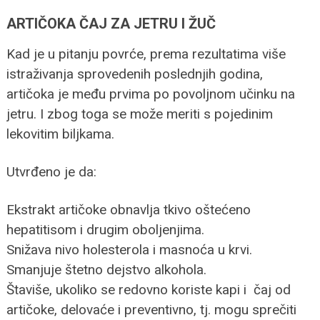
ARTIČOKA ČAJ ZA JETRU I ŽUČ
Kad je u pitanju povrće, prema rezultatima više
istraživanja sprovedenih poslednjih godina,
artičoka je među prvima po povoljnom učinku na
jetru. I zbog toga se može meriti s pojedinim
lekovitim biljkama.
Utvrđeno je da:
Ekstrakt artičoke obnavlja tkivo oštećeno
hepatitisom i drugim oboljenjima.
Snižava nivo holesterola i masnoća u krvi.
Smanjuje štetno dejstvo alkohola.
Štaviše, ukoliko se redovno koriste kapi i čaj od
artičoke, delovaće i preventivno, tj. mogu sprečiti