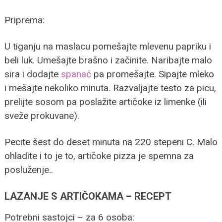
Priprema:
U tiganju na maslacu pomešajte mlevenu papriku i
beli luk. Umešajte brašno i začinite. Naribajte malo
sira i dodajte
spanać
pa promešajte. Sipajte mleko
i mešajte nekoliko minuta. Razvaljajte testo za picu,
prelijte sosom pa poslažite artičoke iz limenke (ili
sveže prokuvane).
Pecite šest do deset minuta na 220 stepeni C. Malo
ohladite i to je to, artičoke pizza je spemna za
posluženje..
LAZANJE S ARTIČOKAMA – RECEPT
Potrebni sastojci – za 6 osoba: