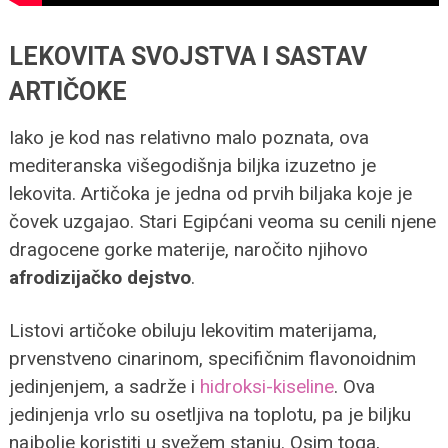
LEKOVITA SVOJSTVA I SASTAV
ARTIČOKE
Iako je kod nas relativno malo poznata, ova
mediteranska višegodišnja biljka izuzetno je
lekovita. Artičoka je jedna od prvih biljaka koje je
čovek uzgajao. Stari Egipćani veoma su cenili njene
dragocene gorke materije, naročito njihovo
afrodizijačko dejstvo
.
Listovi artičoke obiluju lekovitim materijama,
prvenstveno cinarinom, specifičnim flavonoidnim
jedinjenjem, a sadrže i
hidroksi-kiseline
. Ova
jedinjenja vrlo su osetljiva na toplotu, pa je biljku
najbolje koristiti u svežem stanju. Osim toga,