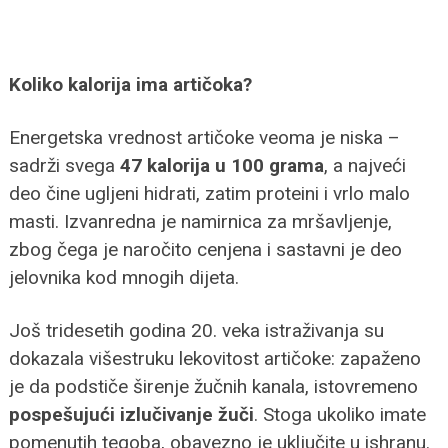
Koliko kalorija ima artičoka?
Energetska vrednost artičoke veoma je niska –
sadrži svega
47 kalorija u 100 grama
, a najveći
deo čine ugljeni hidrati, zatim proteini i vrlo malo
masti. Izvanredna je namirnica za mršavljenje,
zbog čega je naročito cenjena i sastavni je deo
jelovnika kod mnogih dijeta.
Još tridesetih godina 20. veka istraživanja su
dokazala višestruku lekovitost artičoke: zapaženo
je da podstiče širenje žučnih kanala, istovremeno
pospešujući izlučivanje žuči
. Stoga ukoliko imate
pomenutih tegoba, obavezno je uključite u ishranu.