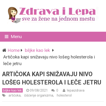
Menu
Home
biljke kao lek
Artičoka kapi snižavaju nivo lošeg holesterola i
leče jetru
ARTIČOKA KAPI SNIŽAVAJU NIVO
LOŠEG HOLESTEROLA I LEČE JETRU
biljke kao lek
09/08/2021
0
lepaizdrava
artičoka
,
čišćenje organizma
,
holesterol