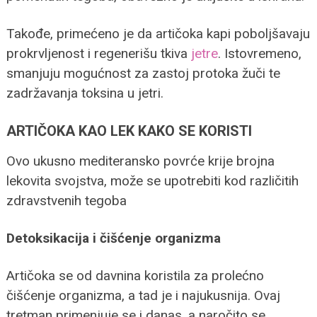
Takođe, primećeno je da artičoka kapi poboljšavaju
prokrvljenost i regenerišu tkiva
jetre
. Istovremeno,
smanjuju mogućnost za zastoj protoka žuči te
zadržavanja toksina u jetri.
ARTIČOKA KAO LEK KAKO SE KORISTI
Ovo ukusno mediteransko povrće krije brojna
lekovita svojstva, može se upotrebiti kod različitih
zdravstvenih tegoba
Detoksikacija i čišćenje organizma
Artičoka se od davnina koristila za prolećno
čišćenje organizma, a tad je i najukusnija. Ovaj
tretman primenjuje se i danas, a naročito se