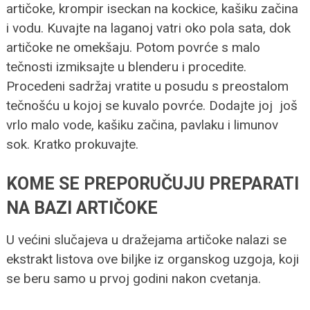
artičoke, krompir iseckan na kockice, kašiku začina
i vodu. Kuvajte na laganoj vatri oko pola sata, dok
artičoke ne omekšaju. Potom povrće s malo
tečnosti izmiksajte u blenderu i procedite.
Procedeni sadržaj vratite u posudu s preostalom
tečnošću u kojoj se kuvalo povrće. Dodajte joj još
vrlo malo vode, kašiku začina, pavlaku i limunov
sok. Kratko prokuvajte.
KOME SE PREPORUČUJU PREPARATI
NA BAZI ARTIČOKE
U većini slučajeva u dražejama artičoke nalazi se
ekstrakt listova ove biljke iz organskog uzgoja, koji
se beru samo u prvoj godini nakon cvetanja.