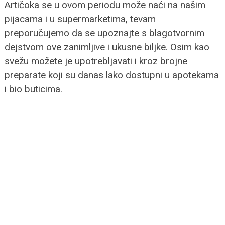
Artičoka se u ovom periodu može naći na našim
pijacama i u supermarketima, tevam
preporučujemo da se upoznajte s blagotvornim
dejstvom ove zanimljive i ukusne biljke. Osim kao
svežu možete je upotrebljavati i kroz brojne
preparate koji su danas lako dostupni u apotekama
i bio buticima.