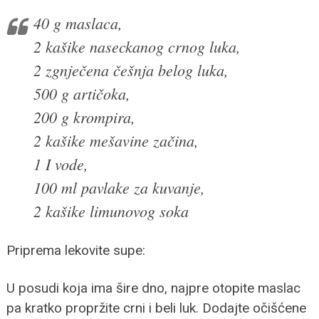
40 g maslaca,
2 kašike naseckanog crnog luka,
2 zgnječena češnja belog luka,
500 g artičoka,
200 g krompira,
2 kašike mešavine začina,
1 I vode,
100 ml pavlake za kuvanje,
2 kašike limunovog soka
Priprema lekovite supe:
U posudi koja ima šire dno, najpre otopite maslac
pa kratko propržite crni i beli luk. Dodajte očišćene