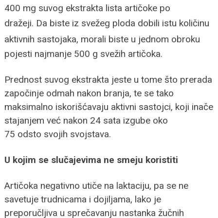
400 mg suvog ekstrakta lista artičoke po
dražeji.
Da biste iz
svežeg ploda dobili istu količinu
aktiv
nih sastojaka, morali biste u jednom obroku
pojesti najmanje 500 g svežih artičoka.
Prednost suvog ekstrakta jeste u tome što prerada
započinje odmah nakon branja, te se tako
maksimalno iskorišćavaju aktivni sastojci, koji inače
stajanjem već nakon 24 sata izgube oko
75 odsto svojih svojstava.
U kojim se slučajevima ne smeju koristiti
Artičoka negativno utiče na laktaciju, pa se ne
savetuje trudnicama i dojiljama, lako je
preporučljiva u sprečavanju nastanka žučnih