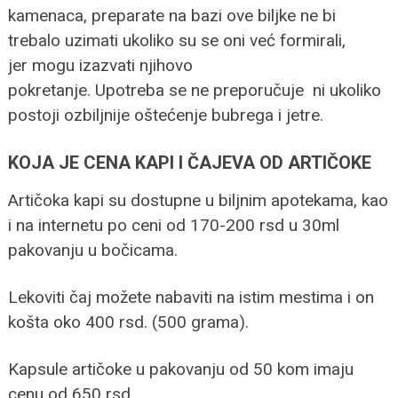
kamenaca, preparate na bazi ove biljke ne bi
trebalo uzimati ukoliko su se oni već formirali,
jer mogu izazvati njihovo
pokretanje. Upotreba se ne preporučuje ni ukoliko
postoji ozbiljnije oštećenje bubrega i jetre.
KOJA JE CENA KAPI I ČAJEVA OD ARTIČOKE
Artičoka kapi su dostupne u biljnim apotekama, kao
i na internetu po ceni od 170-200 rsd u 30ml
pakovanju u bočicama.
Lekoviti čaj možete nabaviti na istim mestima i on
košta oko 400 rsd. (500 grama).
Kapsule artičoke u pakovanju od 50 kom imaju
cenu od 650 rsd..