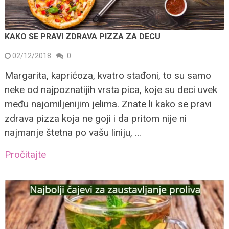
KAKO SE PRAVI ZDRAVA PIZZA ZA DECU
02/12/2018
0
Margarita, kaprićoza, kvatro stađoni, to su samo
neke od najpoznatijih vrsta pica, koje su deci uvek
među najomiljenijim jelima. Znate li kako se pravi
zdrava pizza koja ne goji i da pritom nije ni
najmanje štetna po vašu liniju, …
Pročitajte