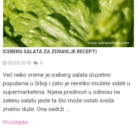
ICEBERG SALATA ZA ZDRAVLJE RECEPTI
20/03/2018
0
Već neko vreme je iceberg salata izuzetno
popularna u Srbiji i zato je neretko možete videti u
supermarketima. Njena prednost u odnosu na
zelenu salatu jeste ta što može ostati sveža
znatno duže. Ona sadrži …
Pročitajte