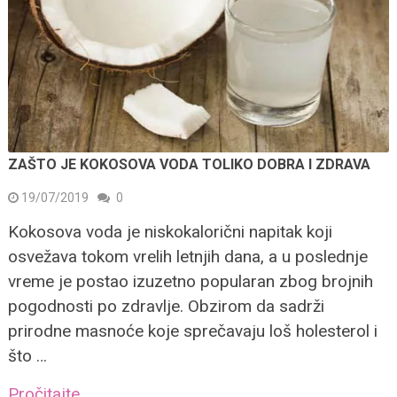
ZAŠTO JE KOKOSOVA VODA TOLIKO DOBRA I ZDRAVA
19/07/2019
0
Kokosova voda je niskokalorični napitak koji
osvežava tokom vrelih letnjih dana, a u poslednje
vreme je postao izuzetno popularan zbog brojnih
pogodnosti po zdravlje. Obzirom da sadrži
prirodne masnoće koje sprečavaju loš holesterol i
što …
Pročitajte