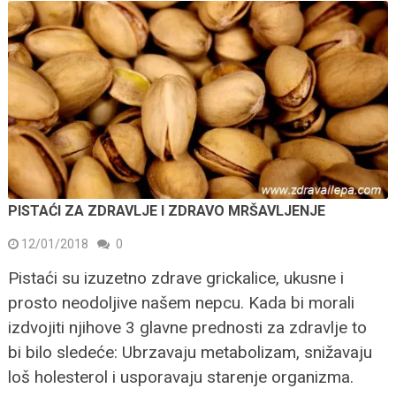
PISTAĆI ZA ZDRAVLJE I ZDRAVO MRŠAVLJENJE
12/01/2018
0
Pistaći su izuzetno zdrave grickalice, ukusne i
prosto neodoljive našem nepcu. Kada bi morali
izdvojiti njihove 3 glavne prednosti za zdravlje to
bi bilo sledeće: Ubrzavaju metabolizam, snižavaju
loš holesterol i usporavaju starenje organizma.