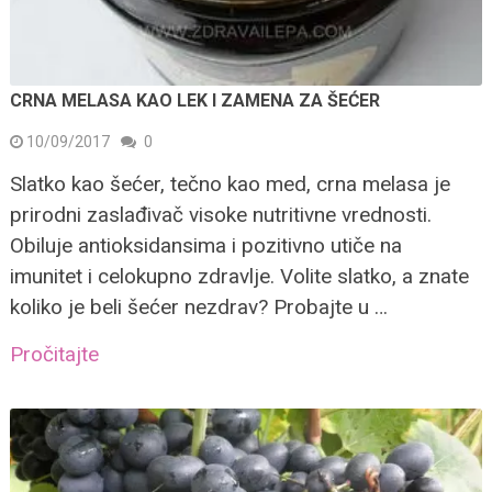
CRNA MELASA KAO LEK I ZAMENA ZA ŠEĆER
10/09/2017
0
Slatko kao šećer, tečno kao med, crna melasa je
prirodni zaslađivač visoke nutritivne vrednosti.
Obiluje antioksidansima i pozitivno utiče na
imunitet i celokupno zdravlje. Volite slatko, a znate
koliko je beli šećer nezdrav? Probajte u …
Pročitajte