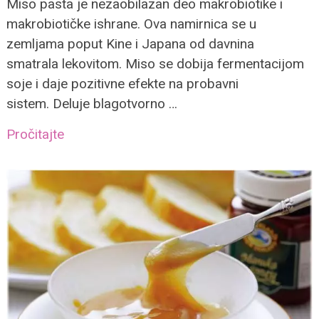
Miso pasta je nezaobilazan deo makrobiotike i
makrobiotičke ishrane. Ova namirnica se u
zemljama poput Kine i Japana od davnina
smatrala lekovitom. Miso se dobija fermentacijom
soje i daje pozitivne efekte na probavni
sistem. Deluje blagotvorno …
Pročitajte