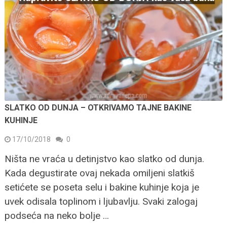
SLATKO OD DUNJA – OTKRIVAMO TAJNE BAKINE
KUHINJE
17/10/2018
0
Ništa ne vraća u detinjstvo kao slatko od dunja.
Kada degustirate ovaj nekada omiljeni slatkiš
setićete se poseta selu i bakine kuhinje koja je
uvek odisala toplinom i ljubavlju. Svaki zalogaj
podseća na neko bolje …