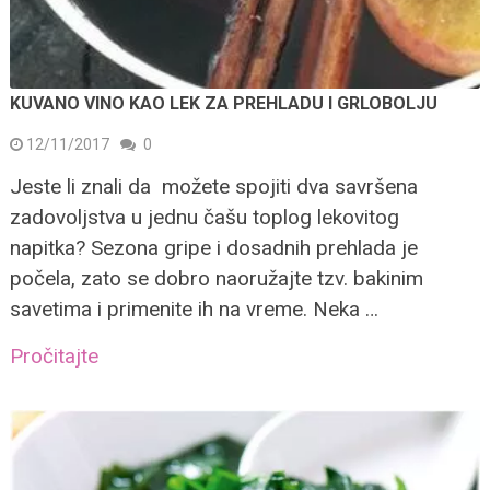
KUVANO VINO KAO LEK ZA PREHLADU I GRLOBOLJU
12/11/2017
0
Jeste li znali da možete spojiti dva savršena
zadovoljstva u jednu čašu toplog lekovitog
napitka? Sezona gripe i dosadnih prehlada je
počela, zato se dobro naoružajte tzv. bakinim
savetima i primenite ih na vreme. Neka …
Pročitajte