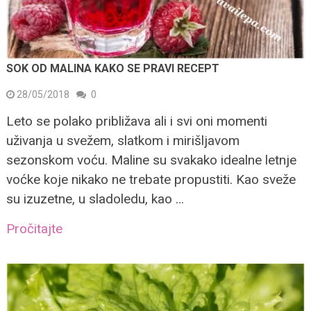
SOK OD MALINA KAKO SE PRAVI RECEPT
28/05/2018
0
Leto se polako približava ali i svi oni momenti
uživanja u svežem, slatkom i mirišljavom
sezonskom voću. Maline su svakako idealne letnje
voćke koje nikako ne trebate propustiti. Kao sveže
su izuzetne, u sladoledu, kao …
Pročitajte