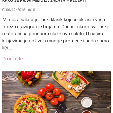
KAKO SE PRAVI MIMOZA SALATA – RECEPTI
06/12/2018
0
Mimoza salata je ruski klasik koji će ukrasiti vašu
trpezu i razigrati je bojama. Danas skoro svi ruski
restorani sa ponosom služe ovu salatu. U našim
krajevima je doživela mnoge promene i sada samo
liči …
Pročitajte