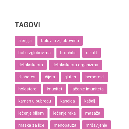
TAGOVI
alergija
bolovi u zglobovima
bol u zglobovima
bronhitis
celulit
detoksikacija
detoksikacija organizma
dijabetes
dijeta
gluten
hemoroidi
holesterol
imunitet
jačanje imuniteta
kamen u bubregu
kandida
kašalj
lečenje biljem
lečenje raka
masaža
maska za lice
menopauza
mršavljenje