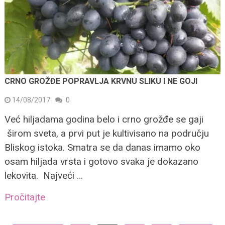
CRNO GROŽĐE POPRAVLJA KRVNU SLIKU I NE GOJI
14/08/2017
0
Već hiljadama godina belo i crno grožđe se gaji
širom sveta, a prvi put je kultivisano na području
Bliskog istoka. Smatra se da danas imamo oko
osam hiljada vrsta i gotovo svaka je dokazano
lekovita. Najveći …
Pročitajte