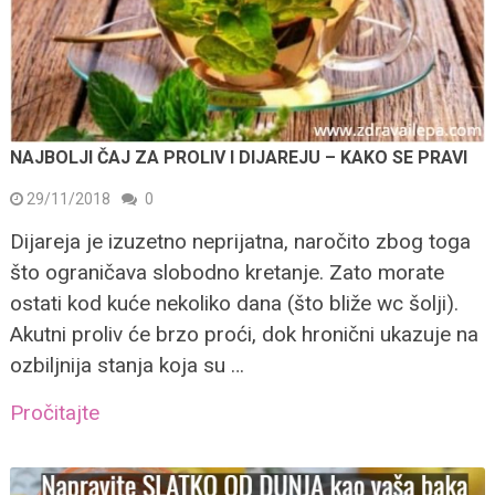
NAJBOLJI ČAJ ZA PROLIV I DIJAREJU – KAKO SE PRAVI
29/11/2018
0
Dijareja je izuzetno neprijatna, naročito zbog toga
što ograničava slobodno kretanje. Zato morate
ostati kod kuće nekoliko dana (što bliže wc šolji).
Akutni proliv će brzo proći, dok hronični ukazuje na
ozbiljnija stanja koja su …
Pročitajte