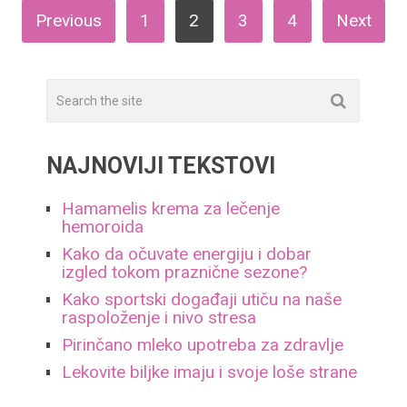
ПАГИНАЦИЈА
Previous
1
2
3
4
Next
ЧЛАНАКА
NAJNOVIJI TEKSTOVI
Hamamelis krema za lečenje
hemoroida
Kako da očuvate energiju i dobar
izgled tokom praznične sezone?
Kako sportski događaji utiču na naše
raspoloženje i nivo stresa
Pirinčano mleko upotreba za zdravlje
Lekovite biljke imaju i svoje loše strane