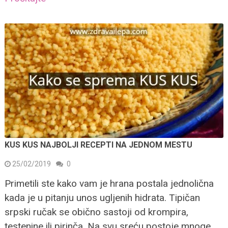
KUS KUS NAJBOLJI RECEPTI NA JEDNOM MESTU
25/02/2019
0
Primetili ste kako vam je hrana postala jednolična
kada je u pitanju unos ugljenih hidrata. Tipičan
srpski ručak se obično sastoji od krompira,
testenine ili pirinča. Na svu sreću postoje mnoge