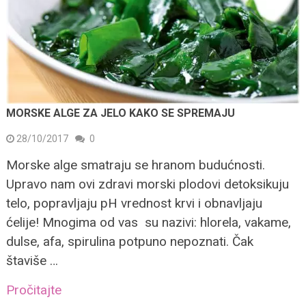
MORSKE ALGE ZA JELO KAKO SE SPREMAJU
28/10/2017
0
Morske alge smatraju se hranom budućnosti.
Upravo nam ovi zdravi morski plodovi detoksikuju
telo, popravljaju pH vrednost krvi i obnavljaju
ćelije! Mnogima od vas su nazivi: hlorela, vakame,
dulse, afa, spirulina potpuno nepoznati. Čak
štaviše …
Pročitajte