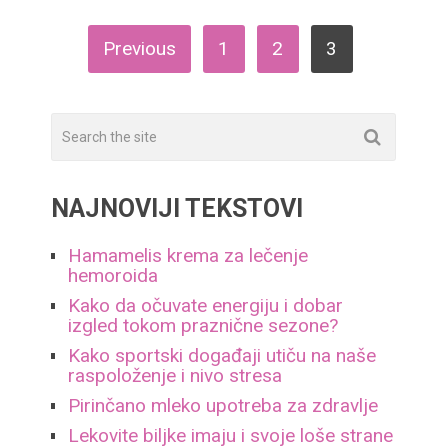
ПАГИНАЦИЈА
Previous
1
2
3
ЧЛАНАКА
NAJNOVIJI TEKSTOVI
Hamamelis krema za lečenje
hemoroida
Kako da očuvate energiju i dobar
izgled tokom praznične sezone?
Kako sportski događaji utiču na naše
raspoloženje i nivo stresa
Pirinčano mleko upotreba za zdravlje
Lekovite biljke imaju i svoje loše strane