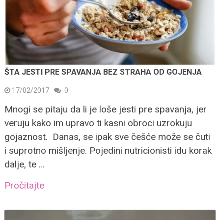
ŠTA JESTI PRE SPAVANJA BEZ STRAHA OD GOJENJA
17/02/2017
0
Mnogi se pitaju da li je loše jesti pre spavanja, jer
veruju kako im upravo ti kasni obroci uzrokuju
gojaznost. Danas, se ipak sve češće može se čuti
i suprotno mišljenje. Pojedini nutricionisti idu korak
dalje, te …
Pročitajte