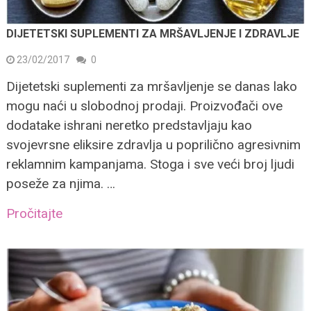
DIJETETSKI SUPLEMENTI ZA MRŠAVLJENJE I ZDRAVLJE
23/02/2017
0
Dijetetski suplementi za mršavljenje se danas lako
mogu naći u slobodnoj prodaji. Proizvođači ove
dodatake ishrani neretko predstavljaju kao
svojevrsne eliksire zdravlja u poprilično agresivnim
reklamnim kampanjama. Stoga i sve veći broj ljudi
poseže za njima. …
Pročitajte