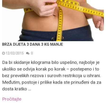
BRZA DIJETA 3 DANA 3 KG MANJE
12/02/2015
0
Da bi skidanje kilograma bilo uspešno, najbolje je
ukoliko se odvija korak po korak – postepeno i to
bez prevelikih rezova i surovih restrikcija u ishrani.
Međutim, postoje i prilike kada ste prinuđeni da za
dosta kratko …
Pročitajte