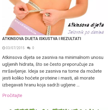
ATKINSOVA DIJETA ISKUSTVA I REZULTATI
03/07/2015
0
Atkinsova dijeta se zasniva na minimalnom unosu
ugljenih hidrata, što se često preporučuje za
mršavljenje. Ideja se zasniva na tome da možete
jesti koliko hoćete proteine i masti, ali morate
izbegavati hranu koja sadrži ugljene …
Pročitajte