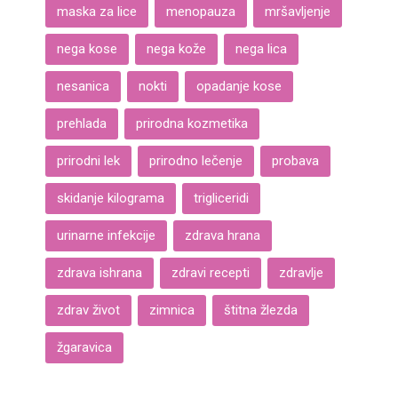
maska za lice
menopauza
mršavljenje
nega kose
nega kože
nega lica
nesanica
nokti
opadanje kose
prehlada
prirodna kozmetika
prirodni lek
prirodno lečenje
probava
skidanje kilograma
trigliceridi
urinarne infekcije
zdrava hrana
zdrava ishrana
zdravi recepti
zdravlje
zdrav život
zimnica
štitna žlezda
žgaravica