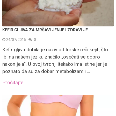
KEFIR GLJIVA ZA MRŠAVLJENJE I ZDRAVLJE
24/07/2015
0
Kefir gljiva dobila je naziv od turske reči kejif, što
bi na našem jeziku značilo „osećati se dobro
nakon jela“. U ovoj tvrdnji itekako ima istine jer je
poznato da su za dobar metabolizam i …
Pročitajte