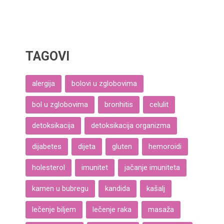
TAGOVI
alergija
bolovi u zglobovima
bol u zglobovima
bronhitis
celulit
detoksikacija
detoksikacija organizma
dijabetes
dijeta
gluten
hemoroidi
holesterol
imunitet
jačanje imuniteta
kamen u bubregu
kandida
kašalj
lečenje biljem
lečenje raka
masaža