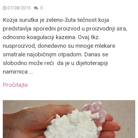
07/08/2015
0
Kozja surutka je zeleno-žuta tečnost koja
predstavlja sporedni proizvod u proizvodnji sira,
odnosno koagulaciji kazeina. Ovaj tkz.
nusproizvod, donedavno su mnoge mlekare
smatrale najobičnijm otpadom. Danas se
slobodno može reći da je u dijetoterapiji
namirnica …
Pročitajte