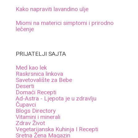
Kako napraviti lavandino ulje
Miomi na materici simptomi i prirodno
lečenje
PRIJATELJI SAJTA
Med kao lek
Raskrsnica linkova
Savetovalište za Bebe
Deserti
Domaći Recepti
Ad-Astra - Ljepota je u zdravlju
Čupavci
Blogs Directory
Vitamini i minerali
Zdrav Život
Vegetarijanska Kuhinja I Recepti
Sretna Žena Magazin