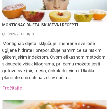
MONTIGNAC DIJETA ISKUSTVA I RECEPTI
10/09/2016
0
Montignac dijeta isključuje iz ishrane sve loše
ugljene hidrate i preporučuje namirnice sa niskim
glikemijskim indeksom. Ovom efikasnom metodom
skinućete višak kilograma, pri čemu možete jesti
gotovo sve (sir, meso, čokoladu, vino). Ukoliko
planirate smršati na zdrav način …
Pročitajte