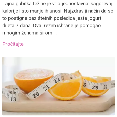
Tajna gubitka težine je vrlo jednostavna: sagorevaj
kalorije i što manje ih unosi. Najzdraviji način da se
to postigne bez štetnih posledica jeste jogurt
dijeta 7 dana. Ovaj režim ishrane je pomogao
mnogim ženama širom …
Pročitajte