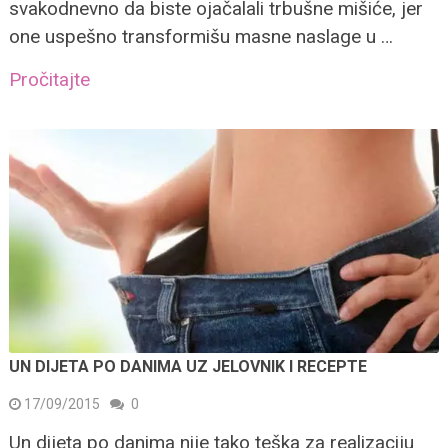
svakodnevno da biste ojačalali trbušne mišiće, jer
one uspešno transformišu masne naslage u …
Pročitajte
UN DIJETA PO DANIMA UZ JELOVNIK I RECEPTE
17/09/2015
0
Un dijeta po danima nije tako teška za realizaciju