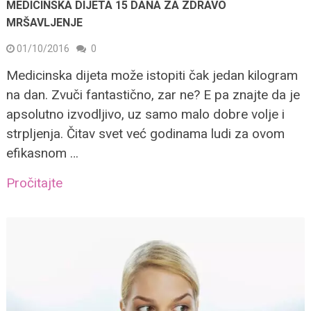
MEDICINSKA DIJETA 15 DANA ZA ZDRAVO
MRŠAVLJENJE
01/10/2016
0
Medicinska dijeta može istopiti čak jedan kilogram
na dan. Zvuči fantastično, zar ne? E pa znajte da je
apsolutno izvodljivo, uz samo malo dobre volje i
strpljenja. Čitav svet već godinama ludi za ovom
efikasnom …
Pročitajte