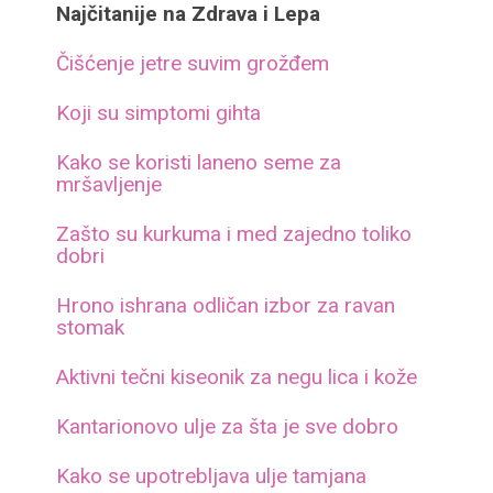
Najčitanije na Zdrava i Lepa
Čišćenje jetre suvim grožđem
Koji su simptomi gihta
Kako se koristi laneno seme za
mršavljenje
Zašto su kurkuma i med zajedno toliko
dobri
Hrono ishrana odličan izbor za ravan
stomak
Aktivni tečni kiseonik za negu lica i kože
Kantarionovo ulje za šta je sve dobro
Kako se upotrebljava ulje tamjana