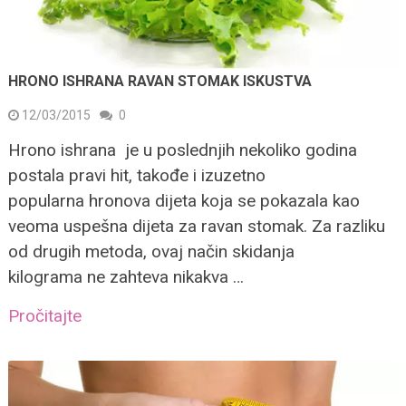
HRONO ISHRANA RAVAN STOMAK ISKUSTVA
12/03/2015
0
Hrono ishrana je u poslednjih nekoliko godina
postala pravi hit, takođe i izuzetno
popularna hronova dijeta koja se pokazala kao
veoma uspešna dijeta za ravan stomak. Za razliku
od drugih metoda, ovaj način skidanja
kilograma ne zahteva nikakva …
Pročitajte