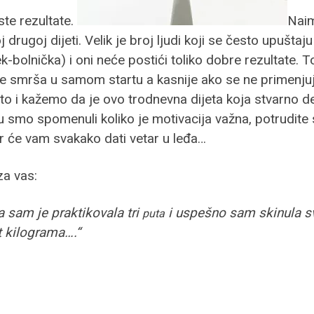
ste rezultate.
Nai
drugoj dijeti. Velik je broj ljudi koji se često upuštaj
-bolnička) i oni neće postići toliko dobre rezultate. T
se smrša u samom startu a kasnije ako se ne primenjuj
 Zato i kažemo da je ovo trodnevna dijeta koja stvarno
u smo spomenuli koliko je motivacija važna, potrudite
er će vam svakako dati vetar u leđa…
za vas:
a sam je praktikovala tri
i uspešno sam skinula sv
puta
t kilograma….“