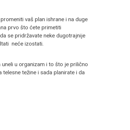
promeniti vaš plan ishrane i na duge
 prvo što ćete primetiti
 da se pridržavate neke dugotrajnije
tati neće izostati.
uneli u organizam i to što je prilično
elesne težine i sada planirate i da