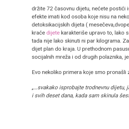
držite 72 časovnu dijetu, nećete postići i
efekte imati kod osoba koje nisu na nekoj 
detoksikacijskih dijeta ( mesečeva,dvopek
kraće
dijete
karakteriše upravo to, lako 
tada nije lako skinuti ni par kilograma.
dijet plan do kraja. U prethodnom pasus
socijalnih mreža i od drugih polaznika, j
Evo nekoliko primera koje smo pronašli 
„…svakako isprobajte trodnevnu dijetu, j
i svih deset dana, kada sam skinula šes