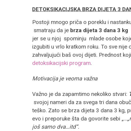
DETOKSIKACIJSKA BRZA DIJETA 3 D
Postoji mnogo priča o poreklu i nastanku 
smatraju da je
brza dijeta 3 dana 3 kg
s
jer se u njoj spominju mlade osobe koje 
izgubiti u vrlo kratkom roku. To sve nije
zahvaljujući baš ovoj dijeti. Prednost koj
detoksikacijski program
.
Motivacija je veoma važna
Važno je da zapamtimo nekoliko stvari:
svojoj nameri da za svega tri dana obuče
teško. Zato se brza dijeta 3 dana 3 kg,
evo i preporuke šta da govorite sebi „…
„
još samo dva…itd“.