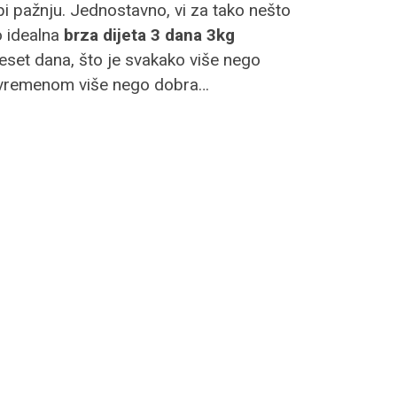
i pažnju. Jednostavno, vi za tako nešto
o idealna
brza dijeta 3 dana 3kg
eset dana, što je svakako više nego
a vremenom više nego dobra…