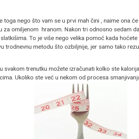
e toga nego što vam se u prvi mah čini , naime ona će 
u za omiljenom hranom. Nakon tri odnosno sedam dana
m slatkišima. To je više nego velika pomoć kada hoćete
vu trodnevnu metodu što ozbiljnije, jer samo tako rezul
 svakom trenutku možete izračunati kolko ste kalorija 
cima. Ukoliko ste već u nekom od procesa smanjivanja t