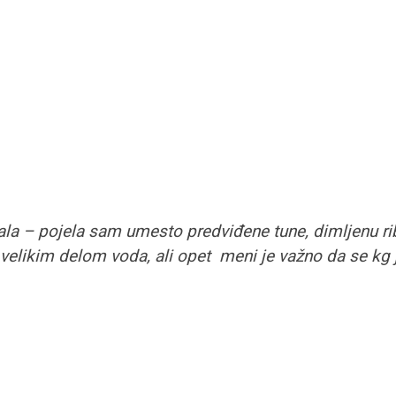
ala – pojela sam umesto predviđene tune, dimljenu rib
elikim delom voda, ali opet meni je važno da se kg jo