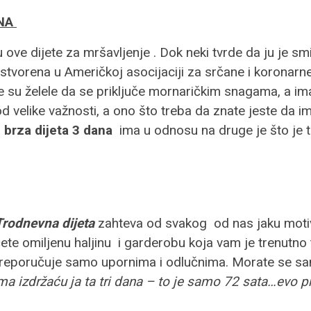
ANA
ove dijete za mršavljenje . Dok neki tvrde da ju je smi
tvorena u Američkoj asocijaciji za srčane i koronarne 
su želele da se priključe mornaričkim snagama, a imal
 od velike važnosti, a ono što treba da znate jeste da i
i
brza dijeta 3 dana
ima u odnosu na druge je što je 
Trodnevna dijeta
zahteva od svakog od nas jaku motivi
te omiljenu haljinu i garderobu koja vam je trenutno 
 preporučuje samo upornima i odlučnima. Morate se sam
ma izdržaću ja ta tri dana – to je samo 72 sata…evo pr