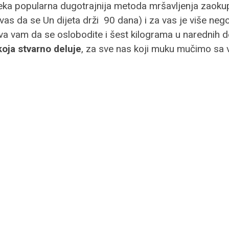
neka popularna dugotrajnija metoda mršavljenja zaokup
 da se Un dijeta drži 90 dana) i za vas je više neg
a vam da se oslobodite i šest kilograma u narednih d
koja stvarno deluje
, za sve nas koji muku mučimo s