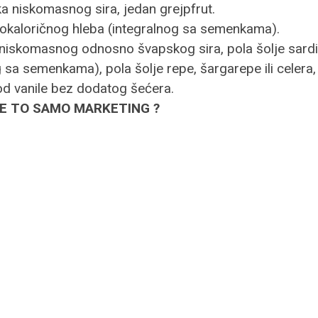
ka niskomasnog sira, jedan grejpfrut.
skokaloričnog hleba (integralnog sa semenkama).
lje niskomasnog odnosno švapskog sira, pola šolje sard
 sa semenkama), pola šolje repe, šargarepe ili celera, j
 od vanile bez dodatog šećera.
I JE TO SAMO MARKETING ?