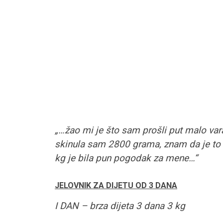
„…žao mi je što sam prošli put malo var
skinula sam 2800 grama, znam da je to v
kg je bila pun pogodak za mene…“
JELOVNIK ZA DIJETU OD 3 DANA
I DAN – brza dijeta 3 dana 3 kg