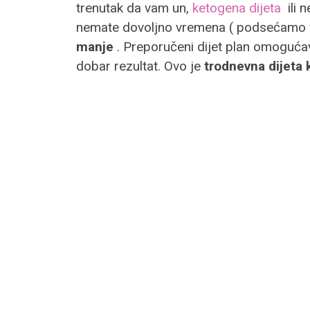
trenutak da vam un,
ketogena dijeta
ili 
nemate dovoljno vremena ( podsećamo vas
manje
. Preporučeni dijet plan omogućav
dobar rezultat. Ovo je
trodnevna dijeta 