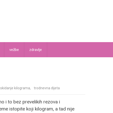
vežbe
zdravlje
skidanje kilograma
,
trodnevna dijeta
o i to bez prevelikih rezova i
eme istopite koji kilogram, a tad nije