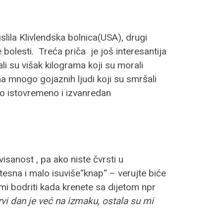
slila Klivlendska bolnica(USA), drugi
bolesti. Treća priča je još interesantija
i su višak kilograma koji su morali
ma mnogo gojaznih ljudi koji su smršali
to istovremeno i izvanredan
sanost , pa ako niste čvrsti u
tesna i malo isuviše“knap“ – verujte biće
i bodriti kada krenete sa dijetom npr
vi dan je već na izmaku, ostala su mi