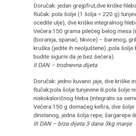
Doručak: jedan grejpfrut,dve kriške hleba
Ručak: pola šolje (1 šolja = 220 g) tunje
ocedite ulje), dve kriške integralnog hleb
Večera:150 grama pilećeg belog mesa (može
(boranija, spanać, tikvice) – barenog, gri
kruška (jedite ih neoljuštene) ,pola šolj
budite sigurni da je bez šećera).
II DAN – trodnevna dijeta
Doručak: jedno kuvano jaje, dve kriške 
Ručak:pola šolje tunjevine ili pola šolj
niskokaloričnog hleba (integralni sa se
Večera:150 g domaćeg kefira, dve šolje z
dinstanog, jedna šolja repe, šargarepe i
III DAN – brza dijeta 3 dana 3kg manje