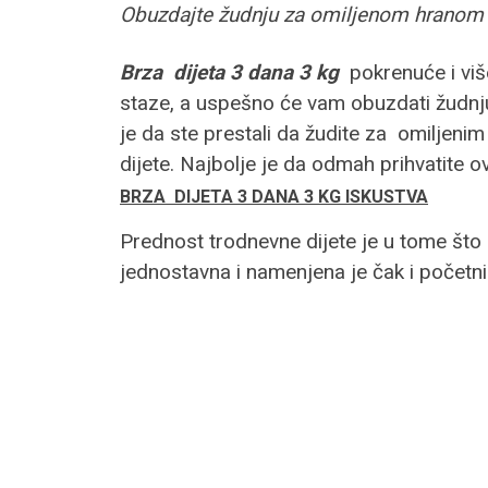
Obuzdajte žudnju za omiljenom hranom
Brza dijeta 3 dana 3 kg
pokrenuće i viš
staze, a uspešno će vam obuzdati žudnj
je da ste prestali da žudite za omiljeni
dijete. Najbolje je da odmah prihvatite o
BRZA DIJETA 3 DANA 3 KG ISKUSTVA
Prednost trodnevne dijete je u tome što u
jednostavna i namenjena je čak i početni