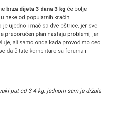
me
brza dijeta 3 dana 3 kg
će bolje
u u neke od popularnih kraćih
o je ujedno i mač sa dve oštrice, jer sve
e preporučen plan nastaju problemi, jer
 deluje, ali samo onda kada provodimo ceo
 se da čitate komentare sa foruma i
aki put od 3-4 kg, jednom sam je držala