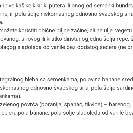
 i dve kašike kikiriki putera ili onog od semenki bunde
vine, ili pola šolje niskomasnog odnosno švapskog sira,
a.
te koristiti obične biljne začine, ali ne ulje, vegetu 
lovanog, sirovog ili kratko dinstanogjedna šolja repe, š
e blagog sladoleda od vanile bez dodatog šećera (ne br
integralnog hleba sa semenkama, polovina banane sredn
e niskomasnog odnosno švapskog sira, pola šolje sardin
menkama).
elenog povrća (boranija, spanać, tikvice) – barenog, g
li celera,pola banane, pola šolje sladoleda od vanile 