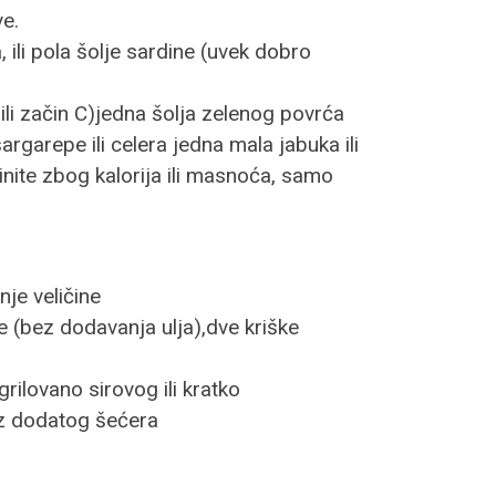
ve.
 ili pola šolje sardine (uvek dobro
ili začin C)jedna šolja zelenog povrća
argarepe ili celera jedna mala jabuka ili
inite zbog kalorija ili masnoća, samo
je veličine
e (bez dodavanja ulja),dve kriške
rilovano sirovog ili kratko
bez dodatog šećera