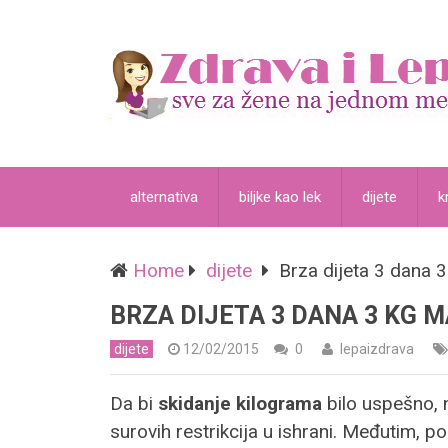
alternativa
biljke kao lek
dijete
k
Home
dijete
Brza dijeta 3 dana 
BRZA DIJETA 3 DANA 3 KG 
dijete
12/02/2015
0
lepaizdrava
Da bi
skidanje kilograma
bilo uspešno, n
surovih restrikcija u ishrani. Međutim, po