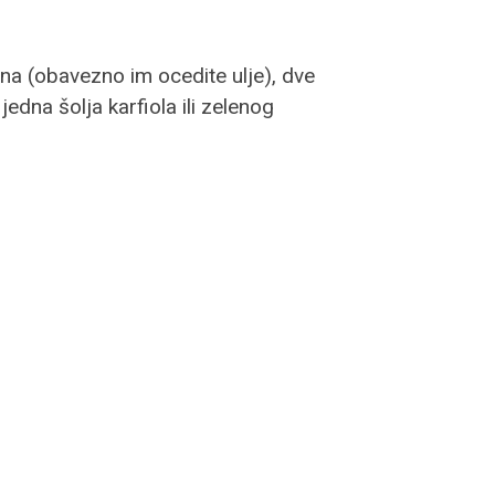
ina (obavezno im ocedite ulje), dve
edna šolja karfiola ili zelenog