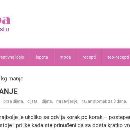
reativne ideje
lepota
moda
recepti
top-recepti
3 kg manje
MANJE
brza dijeta
,
dijeta
,
dijete
,
mršavljenje
,
ravan stomak za 3 dana
,
ajbolje je ukoliko se odvija korak po korak – postepen
stoje i prilike kada ste prinuđeni da za dosta kratko vr