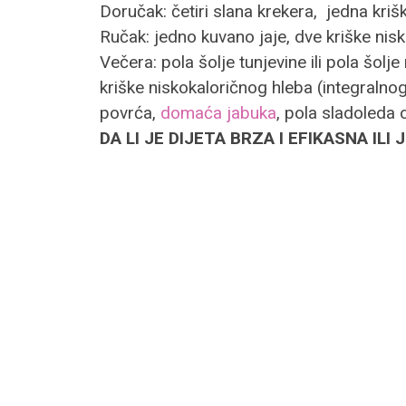
Doručak: četiri slana krekera, jedna kriš
Ručak: jedno kuvano jaje, dve kriške ni
Večera: pola šolje tunjevine ili pola šo
kriške niskokaloričnog hleba (integralnog
povrća,
domaća jabuka
, pola sladoleda
DA LI JE DIJETA BRZA I EFIKASNA IL