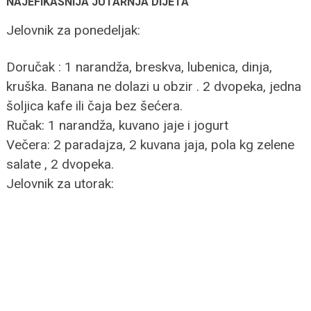
NAJEFIKASNIJA JUTARNJA DIJETA
Jelovnik za ponedeljak:
Doručak : 1 narandža, breskva, lubenica, dinja,
kruška. Banana ne dolazi u obzir . 2 dvopeka, jedna
šoljica kafe ili čaja bez šećera.
Ručak: 1 narandža, kuvano jaje i jogurt
Večera: 2 paradajza, 2 kuvana jaja, pola kg zelene
salate , 2 dvopeka.
Jelovnik za utorak: