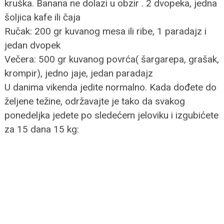
kruška. Banana ne dolazi u obzir . 2 dvopeka, jedna
šoljica kafe ili čaja
Ručak: 200 gr kuvanog mesa ili ribe, 1 paradajz i
jedan dvopek
Večera: 500 gr kuvanog povrća( šargarepa, grašak,
krompir), jedno jaje, jedan paradajz
U danima vikenda jedite normalno. Kada dođete do
željene težine, održavajte je tako da svakog
ponedeljka jedete po sledećem jeloviku i izgubićete
za 15 dana 15 kg: