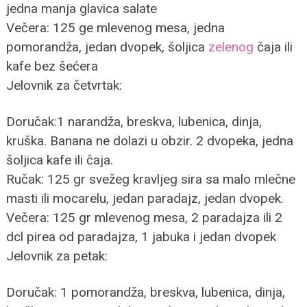
jedna manja glavica salate
Večera: 125 ge mlevenog mesa, jedna
pomorandža, jedan dvopek, šoljica
zelenog
čaja ili
kafe bez šećera
Jelovnik za četvrtak:
Doručak:1 narandža, breskva, lubenica, dinja,
kruška. Banana ne dolazi u obzir. 2 dvopeka, jedna
šoljica kafe ili čaja.
Ručak: 125 gr svežeg kravljeg sira sa malo mlečne
masti ili mocarelu, jedan paradajz, jedan dvopek.
Večera: 125 gr mlevenog mesa, 2 paradajza ili 2
dcl pirea od paradajza, 1 jabuka i jedan dvopek
Jelovnik za petak:
Doručak: 1 pomorandža, breskva, lubenica, dinja,