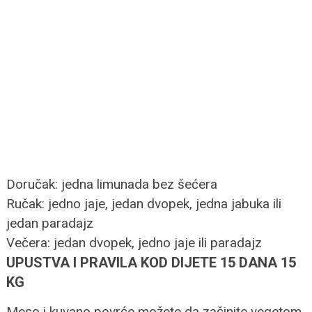
Doručak: jedna limunada bez šećera
Ručak: jedno jaje, jedan dvopek, jedna jabuka ili
jedan paradajz
Večera: jedan dvopek, jedno jaje ili paradajz
UPUSTVA I PRAVILA KOD DIJETE 15 DANA 15
KG
Meso i kuvano povrće možete da začinite vegetom.