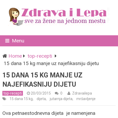
Menu
Home
top-recepti
15 dana 15 kg manje uz najefikasniju dijetu
15 DANA 15 KG MANJE UZ
NAJEFIKASNIJU DIJETU
top-recepti
20/03/2015
0
Zdravailepa
15 dana 15 kg
,
dijeta
,
jutarnja dijeta
,
mršavljenje
Ova petnaestodnevna dijeta je namenjena