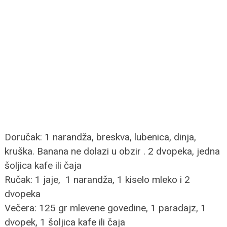
Doručak: 1 narandža, breskva, lubenica, dinja,
kruška. Banana ne dolazi u obzir . 2 dvopeka, jedna
šoljica kafe ili čaja
Ručak: 1 jaje, 1 narandža, 1 kiselo mleko i 2
dvopeka
Večera: 125 gr mlevene govedine, 1 paradajz, 1
dvopek, 1 šoljica kafe ili čaja