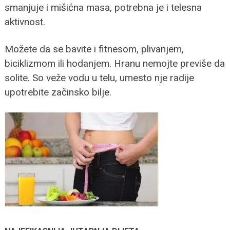
smanjuje i mišićna masa, potrebna je i telesna
aktivnost.
Možete da se bavite i fitnesom, plivanjem,
biciklizmom ili hodanjem. Hranu nemojte previše da
solite. So veže vodu u telu, umesto nje radije
upotrebite začinsko bilje.