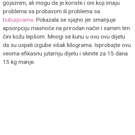
gojaznim, ali mogu da je koriste i oni koji imaju
problema sa probavom ili problema sa
bubuljicama
. Pokazala se sjajno jer smanjuje
apsorpciju masnoće na prirodan način i samim tim
čini kožu lepšom. Mnogi se kunu u ovu ovu dijetu
da su uspeli izgube višak kilograma. Isprobajte ovu
veoma efikasnu jutarnju dijetu i skinite za 15 dana
15 kg manje.