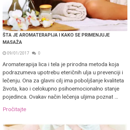
ŠTA JE AROMATERAPIJA I KAKO SE PRIMENJUJE
MASAŽA
09/01/2017
0
Aromaterapija lica i tela je prirodna metoda koja
podrazumeva upotrebu eteričnih ulja u prevenciji i
lečenju. Ona za glavni cilj ima poboljšanje kvaliteta
života, kao i celokupno psihoemocionalno stanje
pojedinca. Ovakav način lečenja uljima poznat …
Pročitajte