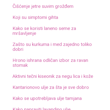
Čišćenje jetre suvim grožđem
Koji su simptomi gihta
Kako se koristi laneno seme za
mršavljenje
Zašto su kurkuma i med zajedno toliko
dobri
Hrono ishrana odličan izbor za ravan
stomak
Aktivni tečni kiseonik za negu lica i kože
Kantarionovo ulje za šta je sve dobro
Kako se upotrebljava ulje tamjana
Kako napraviti lavandino ulje