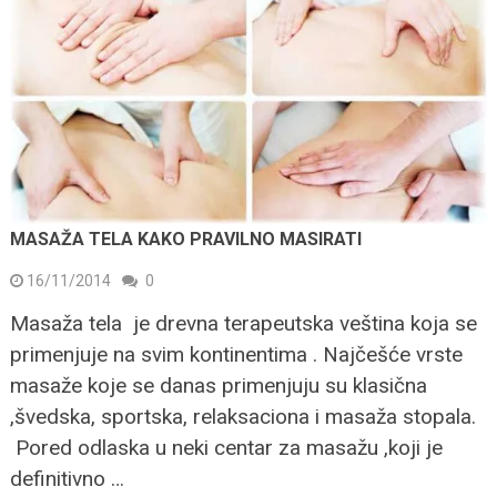
MASAŽA TELA KAKO PRAVILNO MASIRATI
16/11/2014
0
Masaža tela je drevna terapeutska veština koja se
primenjuje na svim kontinentima . Najčešće vrste
masaže koje se danas primenjuju su klasična
,švedska, sportska, relaksaciona i masaža stopala.
Pored odlaska u neki centar za masažu ,koji je
definitivno …