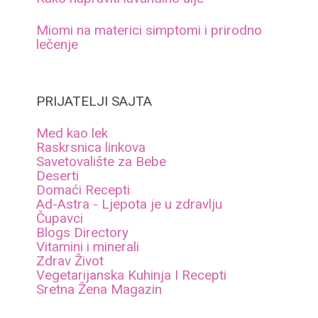
Miomi na materici simptomi i prirodno
lečenje
PRIJATELJI SAJTA
Med kao lek
Raskrsnica linkova
Savetovalište za Bebe
Deserti
Domaći Recepti
Ad-Astra - Ljepota je u zdravlju
Čupavci
Blogs Directory
Vitamini i minerali
Zdrav Život
Vegetarijanska Kuhinja I Recepti
Sretna Žena Magazin