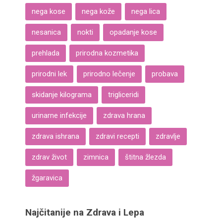
nega kose
nega kože
nega lica
nesanica
nokti
opadanje kose
prehlada
prirodna kozmetika
prirodni lek
prirodno lečenje
probava
skidanje kilograma
trigliceridi
urinarne infekcije
zdrava hrana
zdrava ishrana
zdravi recepti
zdravlje
zdrav život
zimnica
štitna žlezda
žgaravica
Najčitanije na Zdrava i Lepa