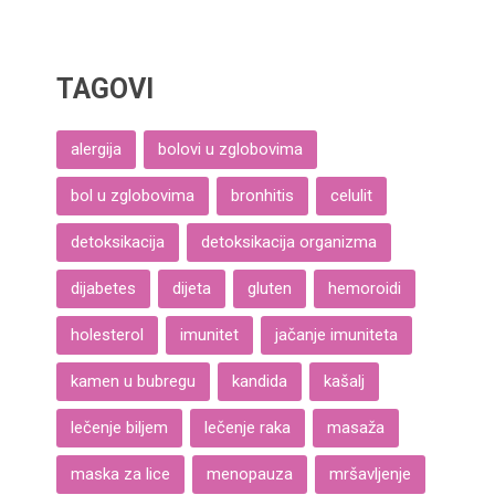
TAGOVI
alergija
bolovi u zglobovima
bol u zglobovima
bronhitis
celulit
detoksikacija
detoksikacija organizma
dijabetes
dijeta
gluten
hemoroidi
holesterol
imunitet
jačanje imuniteta
kamen u bubregu
kandida
kašalj
lečenje biljem
lečenje raka
masaža
maska za lice
menopauza
mršavljenje