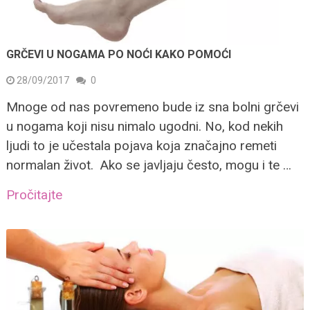
GRČEVI U NOGAMA PO NOĆI KAKO POMOĆI
28/09/2017
0
Mnoge od nas povremeno bude iz sna bolni grčevi
u nogama koji nisu nimalo ugodni. No, kod nekih
ljudi to je učestala pojava koja značajno remeti
normalan život. Ako se javljaju često, mogu i te …
Pročitajte