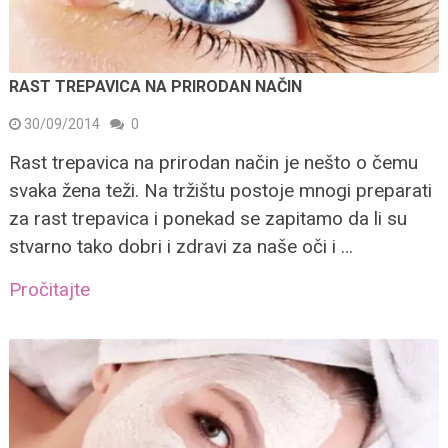
RAST TREPAVICA NA PRIRODAN NAČIN
30/09/2014
0
Rast trepavica na prirodan način je nešto o čemu
svaka žena teži. Na tržištu postoje mnogi preparati
za rast trepavica i ponekad se zapitamo da li su
stvarno tako dobri i zdravi za naše oči i …
Pročitajte