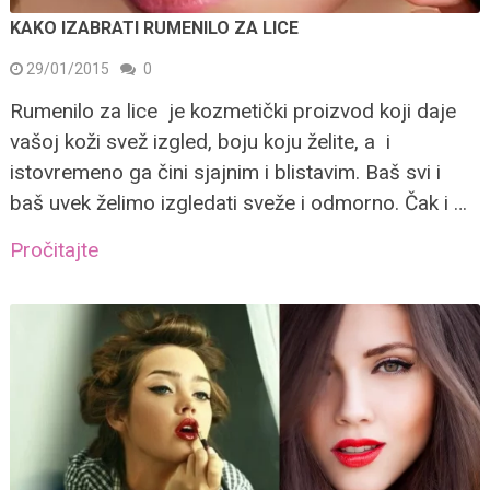
KAKO IZABRATI RUMENILO ZA LICE
29/01/2015
0
Rumenilo za lice je kozmetički proizvod koji daje
vašoj koži svež izgled, boju koju želite, a i
istovremeno ga čini sjajnim i blistavim. Baš svi i
baš uvek želimo izgledati sveže i odmorno. Čak i …
Pročitajte