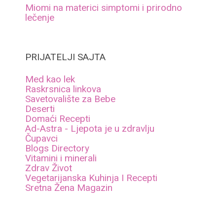
Miomi na materici simptomi i prirodno
lečenje
PRIJATELJI SAJTA
Med kao lek
Raskrsnica linkova
Savetovalište za Bebe
Deserti
Domaći Recepti
Ad-Astra - Ljepota je u zdravlju
Čupavci
Blogs Directory
Vitamini i minerali
Zdrav Život
Vegetarijanska Kuhinja I Recepti
Sretna Žena Magazin