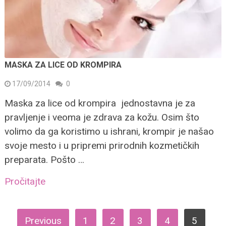
MASKA ZA LICE OD KROMPIRA
17/09/2014
0
Maska za lice od krompira jednostavna je za
pravljenje i veoma je zdrava za kožu. Osim što
volimo da ga koristimo u ishrani, krompir je našao
svoje mesto i u pripremi prirodnih kozmetičkih
preparata. Pošto …
Pročitajte
ПАГИНАЦИЈА
Previous
1
2
3
4
5