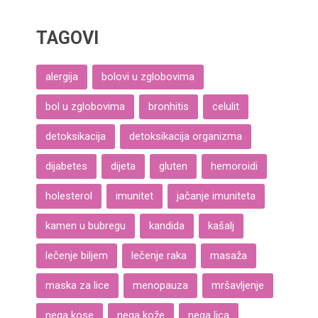
TAGOVI
alergija
bolovi u zglobovima
bol u zglobovima
bronhitis
celulit
detoksikacija
detoksikacija organizma
dijabetes
dijeta
gluten
hemoroidi
holesterol
imunitet
jačanje imuniteta
kamen u bubregu
kandida
kašalj
lečenje biljem
lečenje raka
masaža
maska za lice
menopauza
mršavljenje
nega kose
nega kože
nega lica