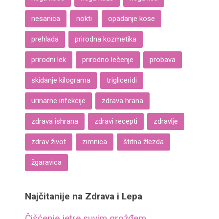
nesanica
nokti
opadanje kose
prehlada
prirodna kozmetika
prirodni lek
prirodno lečenje
probava
skidanje kilograma
trigliceridi
urinarne infekcije
zdrava hrana
zdrava ishrana
zdravi recepti
zdravlje
zdrav život
zimnica
štitna žlezda
žgaravica
Najčitanije na Zdrava i Lepa
Čišćenje jetre suvim grožđem