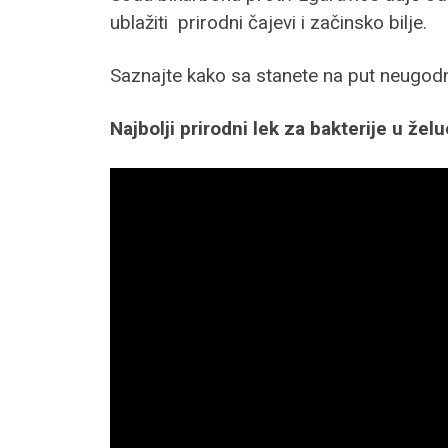
ublažiti prirodni čajevi i začinsko bilje.
Saznajte kako sa stanete na put neugodn
Najbolji prirodni lek za bakterije u že