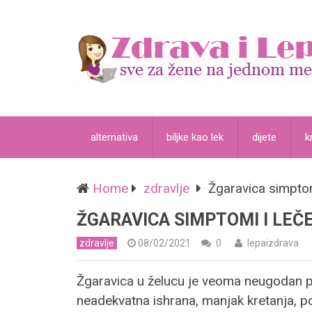
alternativa
biljke kao lek
dijete
k
Home
zdravlje
Žgaravica simptom
ŽGARAVICA SIMPTOMI I LE
zdravlje
08/02/2021
0
lepaizdrava
Žgaravica u želucu je veoma neugodan pr
neadekvatna ishrana, manjak kretanja, po