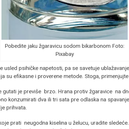
Pobedite jaku žgaravicu sodom bikarbonom Foto:
Pixabay
je usled psihičke napetosti, pa se savetuje ublažavan
ja su efikasne i proverene metode. Stoga, primenjujte i
 gutati je previše brzo. Hrana protiv žgaravice na d
o konzumirati dva ili tri sata pre odlaska na spavanje
je prihvata.
koje prati neugodna kiselina u želucu, uradite sledeće