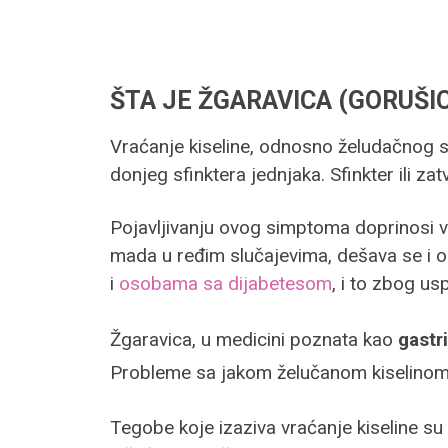
ŠTA JE ŽGARAVICA (GORUŠI
Vraćanje kiseline, odnosno želudačnog sa
donjeg sfinktera jednjaka. Sfinkter ili z
Pojavljivanju ovog simptoma doprinosi v
mada u ređim slučajevima, dešava se i o
i
osobama sa dijabetesom
, i to zbog u
Žgaravica, u medicini poznata kao
gastri
Probleme sa jakom želučanom kiselinom
Tegobe koje izaziva vraćanje kiseline s