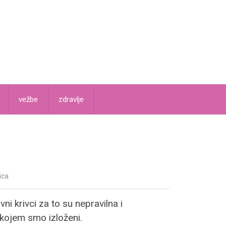
vežbe
zdravlje
ica
 krivci za to su nepravilna i
 kojem smo izloženi.