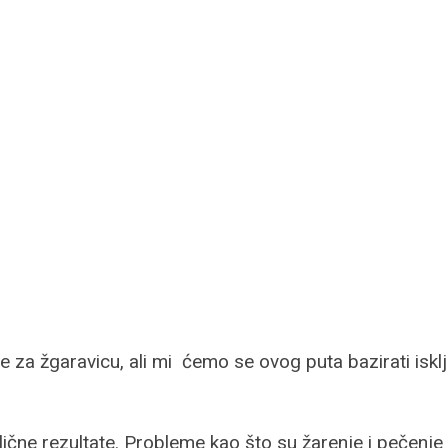
e za žgaravicu, ali mi ćemo se ovog puta bazirati iskl
ične rezultate. Probleme kao što su žarenje i pečenje