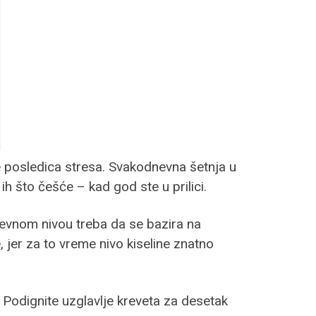
je posledica stresa. Svakodnevna šetnja u
h što češće – kad god ste u prilici.
nevnom nivou treba da se bazira na
, jer za to vreme nivo kiseline znatno
. Podignite uzglavlje kreveta za desetak