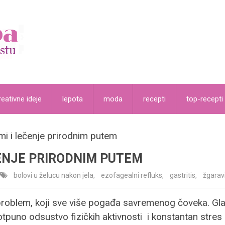
reativne ideje
lepota
moda
recepti
top-recepti
i i lečenje prirodnim putem
ČENJE PRIRODNIM PUTEM
bolovi u želucu nakon jela
,
ezofagealni refluks
,
gastritis
,
žgarav
oblem, koji sve više pogađa savremenog čoveka. Glavni
tpuno odsustvo fizičkih aktivnosti i konstantan stres