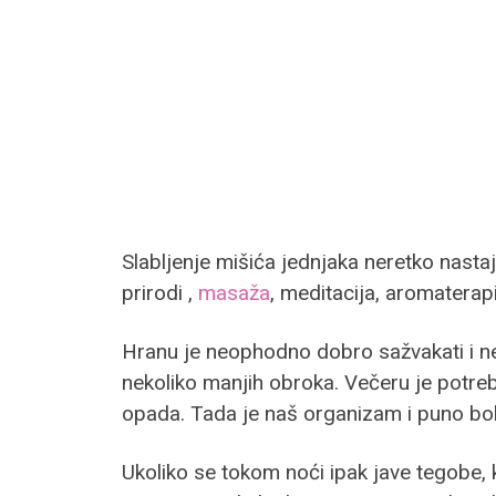
Slabljenje mišića jednjaka neretko nasta
prirodi ,
masaža
, meditacija, aromaterapi
Hranu je neophodno dobro sažvakati i ne
nekoliko manjih obroka. Večeru je potrebn
opada. Tada je naš organizam i puno bol
Ukoliko se tokom noći ipak jave tegobe, 