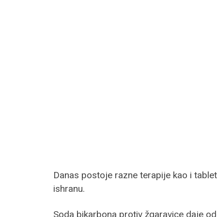
Danas postoje razne terapije kao i tablet
ishranu.
Soda bikarbona protiv žgaravice daje odl