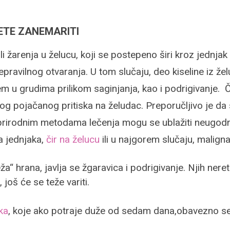
ETE ZANEMARITI
li žarenja u
želucu, koji se postepeno širi kroz jednjak 
epravilnog otvaranja. U tom slučaju, deo kiseline iz ž
em u grudima prilikom saginjanja,
kao i podrigivanje.
Če
bog pojačanog pritiska
na želudac. Preporučljivo je d
prirodnim
metodama lečenja mogu se ublažiti neugodne
a jednjaka,
čir na želucu
ili u najgorem slučaju, maligna
“ hrana, javlja se žgaravica i podrigivanje. Njih neret
 još će se teže variti.
ka
, koje ako potraje duže od sedam dana,obavezno se t