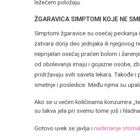
ležećem položaju.
ŽGARAVICA SIMPTOMI KOJE NE SM
Simptomi žgaravice su osećaj peckanja i
zatvara donji
deo jednjaka ili njegovog n
neprijatan osećaj praćen bolom i žarenj
od obolevanja imaju i gojazne osobe, z
pridržavaju svih saveta lekara.
Takođe i 
smetnje i posledice. Među njima su
upal
Ako se u većim količinama konzumira „teža
su takva jela pri svemu tome još i hladna,
Gotovo uvek se javlja i
nadimanje stoma