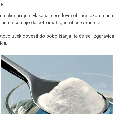
CE
 sa malim brojem vlakana, neredovni obroci tokom dan
e nema sumnje da ćete imati gastritične smetnje.
vo uvek dovesti do poboljšanja, te će se i žgaravica u 
ice.