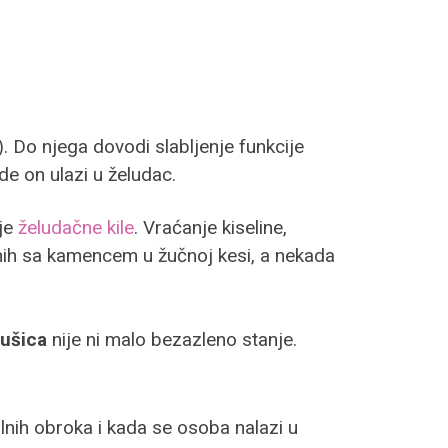
. Do njega dovodi slabljenje funkcije
de on ulazi u želudac.
nje
želudačne kile
. Vraćanje kiseline,
onih sa kamencem u žučnoj kesi, a nekada
ušica
nije ni malo bezazleno stanje.
lnih obroka i kada se osoba nalazi u