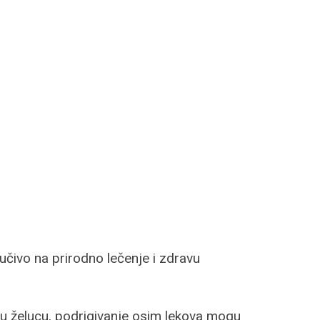
jučivo na prirodno lečenje i zdravu
 u želucu, podrigivanje osim lekova mogu