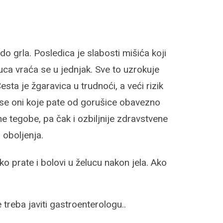
do grla. Posledica je slabosti mišića koji
eluca vraća se
u jednjak. Sve to uzrokuje
sta je žgaravica u trudnoći, a veći rizik
a se oni koje pate od gorušice obavezno
 tegobe, pa čak i ozbiljnije zdravstvene
 oboljenja.
ko prate i bolovi u želucu nakon jela. Ako
reba javiti gastroenterologu..