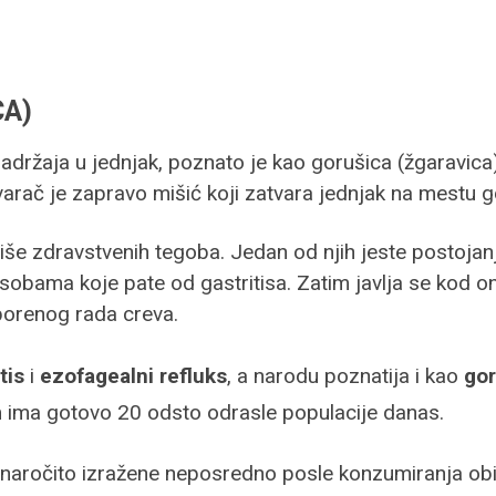
CA)
držaja u jednjak, poznato je kao gorušica (žgaravica)
atvarač je zapravo mišić koji zatvara jednjak na mestu g
iše zdravstvenih tegoba. Jedan od njih jeste postoja
sobama koje pate od gastritisa. Zatim javlja se kod 
sporenog rada creva.
tis
i
ezofagealni refluks
, a narodu poznatija i kao
gor
 ima gotovo 20 odsto odrasle populacije danas.
u naročito izražene neposredno posle konzumiranja obi