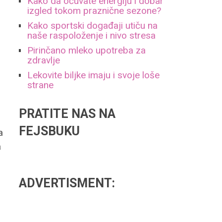
Kako da očuvate energiju i dobar
u
izgled tokom praznične sezone?
e
Kako sportski događaji utiču na
naše raspoloženje i nivo stresa
Pirinčano mleko upotreba za
zdravlje
Lekovite biljke imaju i svoje loše
strane
PRATITE NAS NA
FEJSBUKU
a
a
ADVERTISMENT: