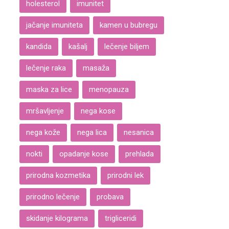
holesterol
imunitet
jačanje imuniteta
kamen u bubregu
kandida
kašalj
lečenje biljem
lečenje raka
masaža
maska za lice
menopauza
mršavljenje
nega kose
nega kože
nega lica
nesanica
nokti
opadanje kose
prehlada
prirodna kozmetika
prirodni lek
prirodno lečenje
probava
skidanje kilograma
trigliceridi