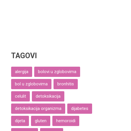
TAGOVI
alergija
bolovi u zglobovima
bol u zglobovima
bronhitis
celulit
detoksikacija
detoksikacija organizma
dijabetes
dijeta
gluten
hemoroidi