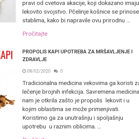
pravi od cvetova akacije, koji dokazano imaj
lekovito svojstvo. Pčelinje košnice se prinos
stablima, kako bi napravile ovu prirodnu …
Pročitajte
PROPOLIS KAPI UPOTREBA ZA MRŠAVLJENJE I
ZDRAVLJE
08/02/2020
0
Tradicionalna medicina vekovima ga koristi z
lečenje brojnih infekcija. Savremena medicin
nam je otkrila zašto je propolis lekovit i u
kojim oblastima se može primenjivati.
Koristimo ga za unutrašnju i spoljašnju
upotrebu u raznim oblicima. …