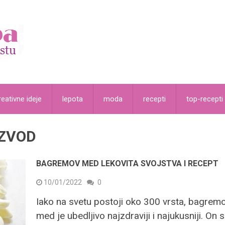
reativne ideje
lepota
moda
recepti
top-recepti
IZVOD
BAGREMOV MED LEKOVITA SVOJSTVA I RECEPT
10/01/2022
0
Iako na svetu postoji oko 300 vrsta, bagrem
med je ubedljivo najzdraviji i najukusniji. On 