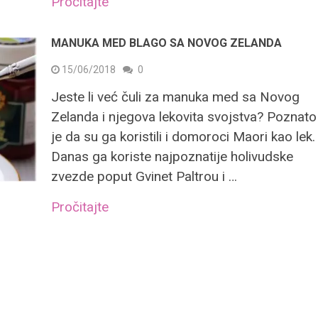
Pročitajte
MANUKA MED BLAGO SA NOVOG ZELANDA
15/06/2018
0
Jeste li već čuli za manuka med sa Novog
Zelanda i njegova lekovita svojstva? Poznato
je da su ga koristili i domoroci Maori kao lek.
Danas ga koriste najpoznatije holivudske
zvezde poput Gvinet Paltrou i …
Pročitajte