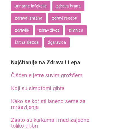
urinarne infekcije
zdrava hrana
zdrava ishrana
zdravi recepti
zdravlje
zdrav život
zimnica
štitna žlezda
žgaravica
Najčitanije na Zdrava i Lepa
Čišćenje jetre suvim grožđem
Koji su simptomi gihta
Kako se koristi laneno seme za
mršavljenje
Zašto su kurkuma i med zajedno
toliko dobri