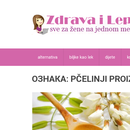
alternativa
biljke kao lek
dijete
k
ОЗНАКА:
PČELINJI PRO