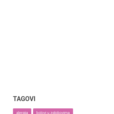
TAGOVI
alergija
bolovi u zglobovima