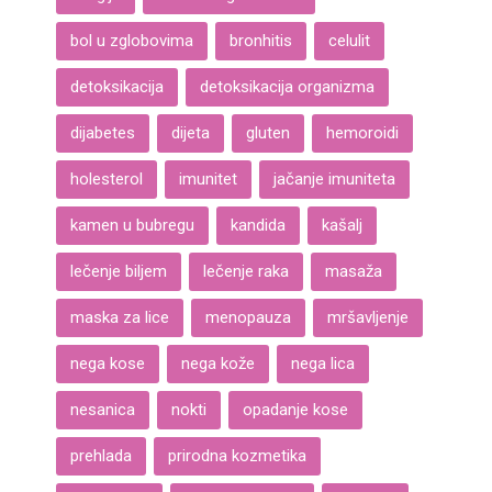
bol u zglobovima
bronhitis
celulit
detoksikacija
detoksikacija organizma
dijabetes
dijeta
gluten
hemoroidi
holesterol
imunitet
jačanje imuniteta
kamen u bubregu
kandida
kašalj
lečenje biljem
lečenje raka
masaža
maska za lice
menopauza
mršavljenje
nega kose
nega kože
nega lica
nesanica
nokti
opadanje kose
prehlada
prirodna kozmetika