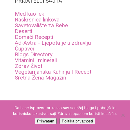
PRIJATELJI SAJTA
Med kao lek
Raskrsnica linkova
Savetovalište za Bebe
Deserti
Domaći Recepti
Ad-Astra - Ljepota je u zdravlju
Čupavci
Blogs Directory
Vitamini i minerali
Zdrav Život
Vegetarijanska Kuhinja I Recepti
Sretna Žena Magazin
Da bi se ispravno prikazao sav sadržaj bloga i poboljšalo
korisničko iskustvo, sajt ZdravaiLepa.com koristi kolačiće.
Zdrava i lepa
Copyright © 2026.
Prihvatam
Politika privatnosti