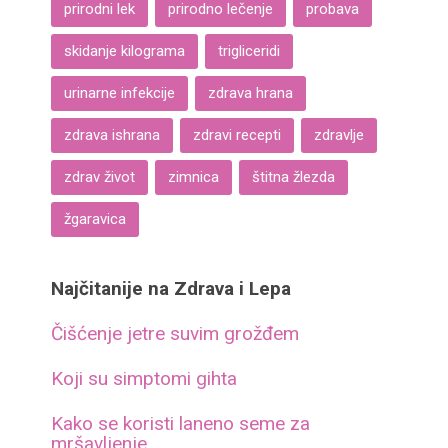
prirodni lek
prirodno lečenje
probava
skidanje kilograma
trigliceridi
urinarne infekcije
zdrava hrana
zdrava ishrana
zdravi recepti
zdravlje
zdrav život
zimnica
štitna žlezda
žgaravica
Najčitanije na Zdrava i Lepa
Čišćenje jetre suvim grožđem
Koji su simptomi gihta
Kako se koristi laneno seme za
mršavljenje