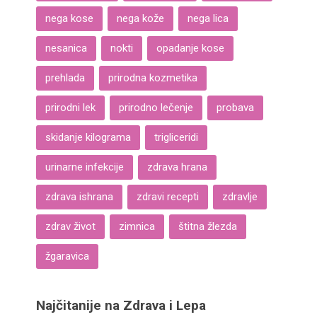
nega kose
nega kože
nega lica
nesanica
nokti
opadanje kose
prehlada
prirodna kozmetika
prirodni lek
prirodno lečenje
probava
skidanje kilograma
trigliceridi
urinarne infekcije
zdrava hrana
zdrava ishrana
zdravi recepti
zdravlje
zdrav život
zimnica
štitna žlezda
žgaravica
Najčitanije na Zdrava i Lepa