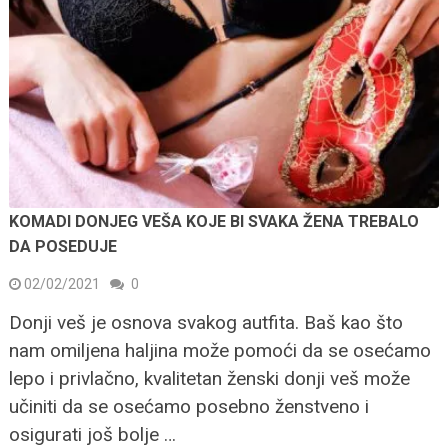
KOMADI DONJEG VEŠA KOJE BI SVAKA ŽENA TREBALO
DA POSEDUJE
02/02/2021
0
Donji veš je osnova svakog autfita. Baš kao što
nam omiljena haljina može pomoći da se osećamo
lepo i privlačno, kvalitetan ženski donji veš može
učiniti da se osećamo posebno ženstveno i
osigurati još bolje …