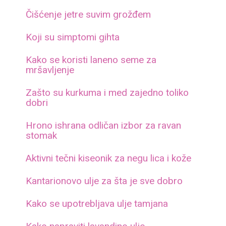
Čišćenje jetre suvim grožđem
Koji su simptomi gihta
Kako se koristi laneno seme za
mršavljenje
Zašto su kurkuma i med zajedno toliko
dobri
Hrono ishrana odličan izbor za ravan
stomak
Aktivni tečni kiseonik za negu lica i kože
Kantarionovo ulje za šta je sve dobro
Kako se upotrebljava ulje tamjana