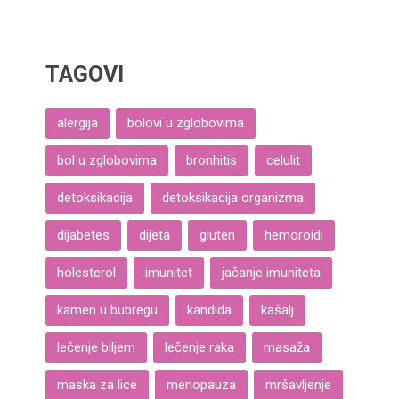
TAGOVI
alergija
bolovi u zglobovima
bol u zglobovima
bronhitis
celulit
detoksikacija
detoksikacija organizma
dijabetes
dijeta
gluten
hemoroidi
holesterol
imunitet
jačanje imuniteta
kamen u bubregu
kandida
kašalj
lečenje biljem
lečenje raka
masaža
maska za lice
menopauza
mršavljenje