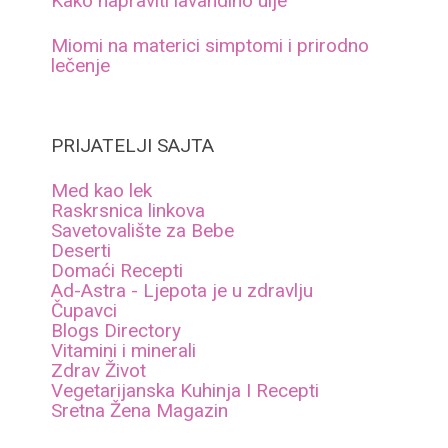
Kako napraviti lavandino ulje
Miomi na materici simptomi i prirodno
lečenje
PRIJATELJI SAJTA
Med kao lek
Raskrsnica linkova
Savetovalište za Bebe
Deserti
Domaći Recepti
Ad-Astra - Ljepota je u zdravlju
Čupavci
Blogs Directory
Vitamini i minerali
Zdrav Život
Vegetarijanska Kuhinja I Recepti
Sretna Žena Magazin