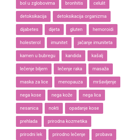
bol u zglobovima
bronhitis
celulit
detoksikacija
detoksikacija organizma
dijabetes
dijeta
gluten
hemoroidi
holesterol
imunitet
jačanje imuniteta
kamen u bubregu
kandida
kašalj
lečenje biljem
lečenje raka
masaža
maska za lice
menopauza
mršavljenje
nega kose
nega kože
nega lica
nesanica
nokti
opadanje kose
prehlada
prirodna kozmetika
prirodni lek
prirodno lečenje
probava