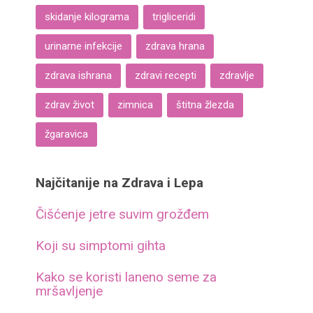
skidanje kilograma
trigliceridi
urinarne infekcije
zdrava hrana
zdrava ishrana
zdravi recepti
zdravlje
zdrav život
zimnica
štitna žlezda
žgaravica
Najčitanije na Zdrava i Lepa
Čišćenje jetre suvim grožđem
Koji su simptomi gihta
Kako se koristi laneno seme za
mršavljenje