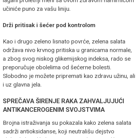
lagani proletnji meni sa ovom zdravom namirnicom
učiniće puno za vašu liniju.
Drži pritisak i šećer pod kontrolom
Kao i drugo zeleno lisnato povrće, zelena salata
održava nivo krvnog pritiska u granicama normale,
a zbog svog niskog glikemijskog indeksa, rado se
preporučuje obolelima od šećerne bolesti.
Slobodno je možete pripremati kao zdravu užinu, ali
i uz glavna jela.
SPREČAVA ŠIRENJE RAKA ZAHVALJUJUĆI
ANTIKANCEROGENIM SVOJSTVIMA
Brojna istraživanja su pokazala kako zelena salata
sadrži antioksidanse, koji neutrališu dejstvo