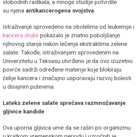
slobodnih radikala, a mnoge studije potvrdile
su njena
antikancerogena svojstva
.
Istraživanje sprovedeno na obolelima od leukemije i
kancera dojke
pokazalo je znatno poboljšanje
njihovog stanja nakon lečenja ekstraktima zelene
salate. Takođe, istraživanjem sprovedenim na
Univerzitetu u Teksasu utvrđeno je da ovo izuzetno
povrće sadrži određene materije koje blokiraju
ćelije kancera i značajno usporavaju razvoj bolesti
u disajnim putevima.
Lateks zelene salate sprečava razmnožavanje
gljivice kandide
Ova uporna gljivica ume da se raširi po organizmu
u kratkom vremenskom periodu i uzročnih je