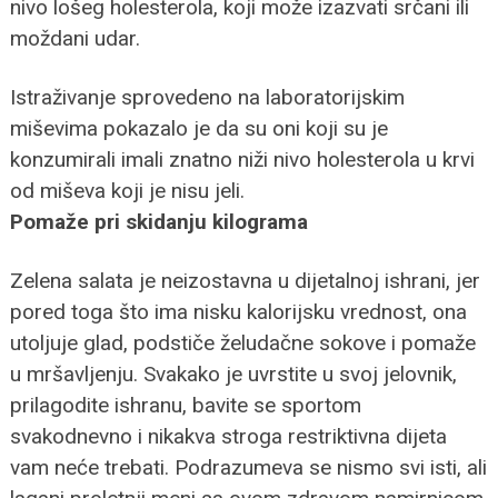
nivo lošeg holesterola, koji može izazvati srčani ili
moždani udar.
Istraživanje sprovedeno na laboratorijskim
miševima pokazalo je da su oni koji su je
konzumirali imali znatno niži nivo holesterola u krvi
od miševa koji je nisu jeli.
Pomaže pri skidanju kilograma
Zelena salata je neizostavna u dijetalnoj ishrani, jer
pored toga što ima nisku kalorijsku vrednost, ona
utoljuje glad, podstiče želudačne sokove i pomaže
u mršavljenju. Svakako je uvrstite u svoj jelovnik,
prilagodite ishranu, bavite se sportom
svakodnevno i nikakva stroga restriktivna dijeta
vam neće trebati. Podrazumeva se nismo svi isti, ali