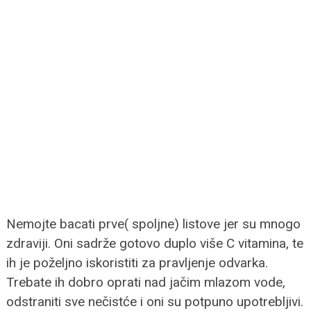
Nemojte bacati prve( spoljne) listove jer su mnogo
zdraviji. Oni sadrže gotovo duplo više C vitamina, te
ih je poželjno iskoristiti za pravljenje odvarka.
Trebate ih dobro oprati nad jačim mlazom vode,
odstraniti sve nečistće i oni su potpuno upotrebljivi.