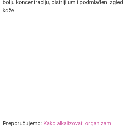
bolju koncentraciju, bistriji um i podmlađen izgled
kože.
Preporučujemo:
Kako alkalizovati organizam