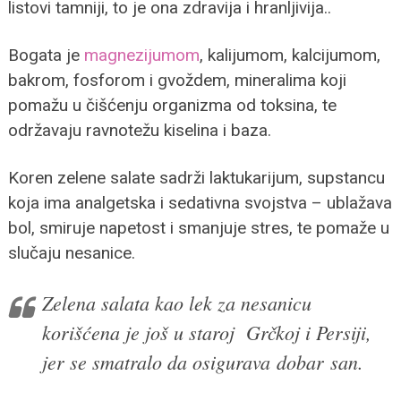
listovi tamniji, to je ona zdravija i hranljivija..
Bogata je
magnezijumom
, kalijumom, kalcijumom,
bakrom, fosforom i gvoždem, mineralima koji
pomažu u čišćenju organizma od toksina, te
održavaju ravnotežu kiselina i baza.
Koren zelene salate sadrži laktukarijum, supstancu
koja ima analgetska i sedativna svojstva – ublažava
bol, smiruje napetost i smanjuje stres, te pomaže u
slučaju nesanice.
Zelena salata kao lek za nesanicu
korišćena je još u staroj Grčkoj i Persiji,
jer se smatralo da osigurava dobar san.