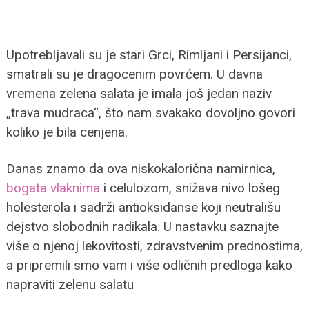
Upotrebljavali su je stari Grci, Rimljani i Persijanci,
smatrali su je dragocenim povrćem. U davna
vremena zelena salata je imala još jedan naziv
„trava mudraca“, što nam svakako dovoljno govori
koliko je bila cenjena.
Danas znamo da ova niskokalorična namirnica,
bogata vlaknima
i celulozom, snižava nivo lošeg
holesterola i sadrži antioksidanse koji neutrališu
dejstvo slobodnih radikala. U nastavku saznajte
više o njenoj lekovitosti, zdravstvenim prednostima,
a pripremili smo vam i više odličnih predloga kako
napraviti zelenu salatu