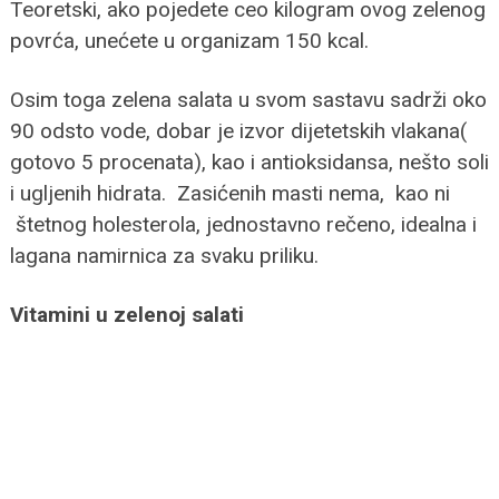
Teoretski, ako pojedete ceo kilogram ovog zelenog
povrća, unećete u organizam 150 kcal.
Osim toga zelena salata u svom sastavu sadrži oko
90 odsto vode, dobar je izvor dijetetskih vlakana(
gotovo 5 procenata), kao i antioksidansa, nešto soli
i ugljenih hidrata. Zasićenih masti nema, kao ni
štetnog holesterola, jednostavno rečeno, idealna i
lagana namirnica za svaku priliku.
Vitamini u zelenoj salati