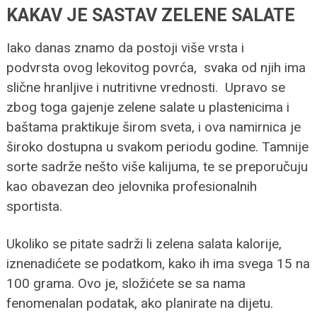
KAKAV JE SASTAV ZELENE SALATE
Iako danas znamo da postoji više vrsta i
podvrsta ovog lekovitog povrća, svaka od njih ima
slične hranljive i nutritivne vrednosti. Upravo se
zbog toga gajenje zelene salate u plastenicima i
baštama praktikuje širom sveta, i ova namirnica je
široko dostupna u svakom periodu godine. Tamnije
sorte sadrže nešto više kalijuma, te se preporučuju
kao obavezan deo jelovnika profesionalnih
sportista.
Ukoliko se pitate sadrži li zelena salata kalorije,
iznenadićete se podatkom, kako ih ima svega 15 na
100 grama. Ovo je, složićete se sa nama
fenomenalan podatak, ako planirate na dijetu.