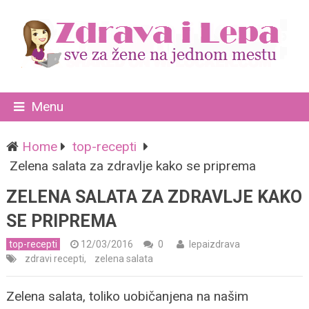
Menu
Home
top-recepti
Zelena salata za zdravlje kako se priprema
ZELENA SALATA ZA ZDRAVLJE KAKO
SE PRIPREMA
top-recepti
12/03/2016
0
lepaizdrava
zdravi recepti
,
zelena salata
Zelena salata, toliko uobičanjena na našim