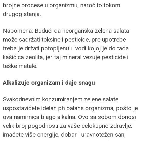
brojne procese u organizmu, naročito tokom
drugog stanja.
Napomena: Budući da neorganska zelena salata
može sadržati toksine i pesticide, pre upotrebe
treba je držati potopljenu u vodi kojoj je do tada
kašičica zeolita, jer taj mineral vezuje pesticide i
teške metale.
Alkalizuje organizam i daje snagu
Svakodnevnim konzumiranjem zelene salate
uspostavićete idelan ph balans organizma, pošto je
ova namirnica blago alkalna. Ovo sa sobom donosi
velik broj pogodnosti za vaše celokupno zdravlje:
imaćete više energije, dobar i uravnotežen san,