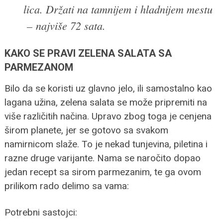
lica. Držati na tamnijem i hladnijem mestu
– najviše 72 sata.
KAKO SE PRAVI ZELENA SALATA SA
PARMEZANOM
Bilo da se koristi uz glavno jelo, ili samostalno kao
lagana užina, zelena salata se može pripremiti na
više različitih načina. Upravo zbog toga je cenjena
širom planete, jer se gotovo sa svakom
namirnicom slaže. To je nekad tunjevina, piletina i
razne druge varijante. Nama se naročito dopao
jedan recept sa sirom parmezanim, te ga ovom
prilikom rado delimo sa vama:
Potrebni sastojci: