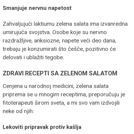
Smanjuje nervnu napetost
Zahvaljujući laktiumu zelena salata ima izvanredna
umirujuća svojstva. Osobe koje su nervno
razdražljive, anksiozne, napete veći deo dana,
trebaju je konzumirati što češče, pozitivno će
delovati i ublažiti tegobe.
ZDRAVI RECEPTI SA ZELENOM SALATOM
Cenjena u narodnoj medicini, zelena salata
priprema se u mnogim receptima, preporučuju je
fitoterapeuti širom sveta, a mi svo vam izdvojili
neke od njih:
Lekoviti pripravak protiv kašlja