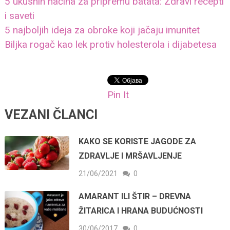
5 ukusnih načina za pripremu batata: Zdravi recepti
i saveti
5 najboljih ideja za obroke koji jačaju imunitet
Biljka rogač kao lek protiv holesterola i dijabetesa
Pin It
VEZANI ČLANCI
KAKO SE KORISTE JAGODE ZA
ZDRAVLJE I MRŠAVLJENJE
21/06/2021
0
AMARANT ILI ŠTIR – DREVNA
ŽITARICA I HRANA BUDUĆNOSTI
30/06/2017
0