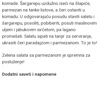
komade. Šargarepu uzdužno iseći na štapiće,
parmezan na tanke listove, a čeri ostaviti u
komadu. U odgovarajuću posudu staviti salatu i
šargarepu, posoliti, pobiberiti, posuti maslinovim
uljem i jabukovim sirćetom, pa lagano
promešati. Salatu sipati na tanjir za serviranje,
ukrasiti čeri paradajzom i parmezanom. To je to!
Zelena salata sa parmezanom je spremna za
posluženje!
Dodatni saveti i napomene