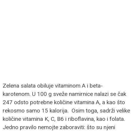
Zelena salata obiluje vitaminom A i beta-
karotenom. U 100 g sveže namirnice nalazi se čak
247 odsto potrebne količine vitamina A, a kao što
rekosmo samo 15 kalorija. Osim toga, sadrži velike
količine vitamina K, C, B6 i riboflavina, kao i folata.
Jedno pravilo nemojte zaboraviti: što su njeni