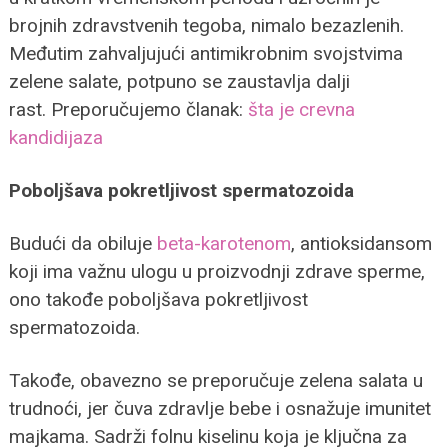
brojnih zdravstvenih tegoba, nimalo bezazlenih.
Međutim zahvaljujući antimikrobnim svojstvima
zelene salate, potpuno se zaustavlja dalji
rast. Preporučujemo članak:
šta je crevna
kandidijaza
Poboljšava pokretljivost spermatozoida
Budući da obiluje
beta-karotenom
, antioksidansom
koji ima važnu ulogu u proizvodnji zdrave sperme,
ono takođe poboljšava pokretljivost
spermatozoida.
Takođe, obavezno se preporučuje zelena salata u
trudnoći, jer čuva zdravlje bebe i osnažuje imunitet
majkama. Sadrži folnu kiselinu koja je ključna za