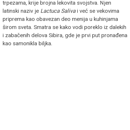
trpezama, krije brojna lekovita svojstva. Njen
latinski naziv je
Lactuca Saliva
i već se vekovima
priprema kao obavezan deo menija u kuhinjama
širom sveta. Smatra se kako vodi poreklo iz dalekih
i zabačenih delova Sibira, gde je prvi put pronađena
kao samonikla biljka.