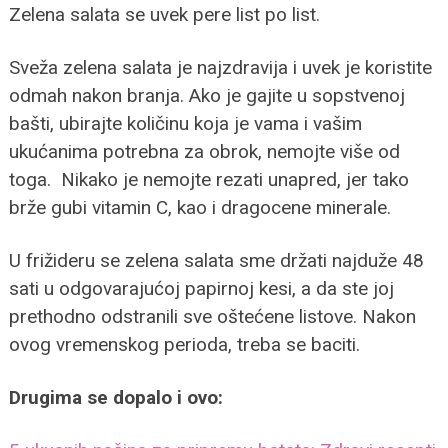
Zelena salata se uvek pere list po list.
Sveža zelena salata je najzdravija i uvek je koristite
odmah nakon branja. Ako je gajite u sopstvenoj
bašti, ubirajte količinu koja je vama i vašim
ukućanima potrebna za obrok, nemojte više od
toga. Nikako je nemojte rezati unapred, jer tako
brže gubi vitamin C, kao i dragocene minerale.
U frižideru se zelena salata sme držati najduže 48
sati u odgovarajućoj papirnoj kesi, a da ste joj
prethodno odstranili sve oštećene listove. Nakon
ovog vremenskog perioda, treba se baciti.
Drugima se dopalo i ovo: