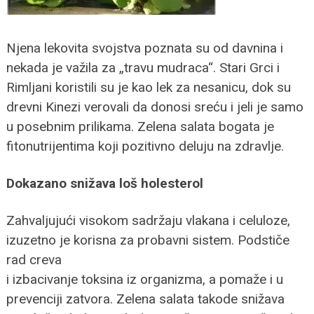
Njena lekovita svojstva poznata su od davnina i
nekada je važila za „travu mudraca“. Stari Grci i
Rimljani koristili su je kao lek za nesanicu, dok su
drevni Kinezi verovali da donosi sreću i jeli je samo
u posebnim prilikama. Zelena salata bogata je
fitonutrijentima koji pozitivno deluju na zdravlje.
Dokazano snižava loš holesterol
Zahvaljujući visokom sadržaju vlakana i celuloze,
izuzetno je korisna za probavni sistem. Podstiče
rad creva
i izbacivanje toksina iz organizma, a pomaže i u
prevenciji zatvora. Zelena salata takode snižava