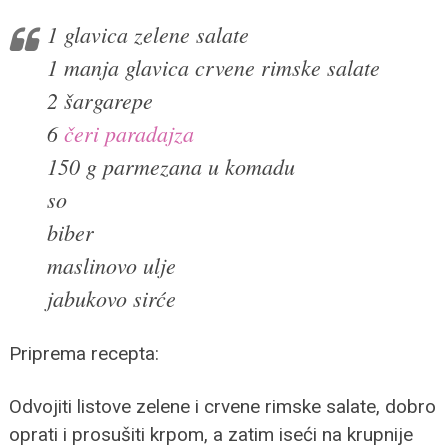
1 glavica zelene salate
1 manja glavica crvene rimske salate
2 šargarepe
6
čeri paradajza
150 g parmezana u komadu
so
biber
maslinovo ulje
jabukovo sirće
Priprema recepta:
Odvojiti listove zelene i crvene rimske salate, dobro
oprati i prosušiti krpom, a zatim iseći na krupnije