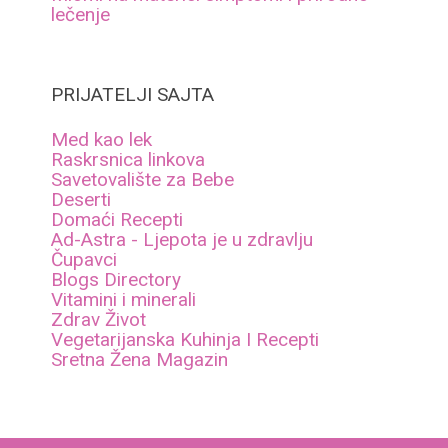
lečenje
PRIJATELJI SAJTA
Med kao lek
Raskrsnica linkova
Savetovalište za Bebe
Deserti
Domaći Recepti
Ad-Astra - Ljepota je u zdravlju
Čupavci
Blogs Directory
Vitamini i minerali
Zdrav Život
Vegetarijanska Kuhinja I Recepti
Sretna Žena Magazin