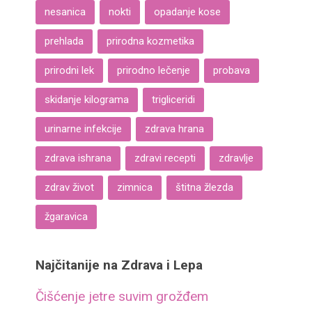
nesanica
nokti
opadanje kose
prehlada
prirodna kozmetika
prirodni lek
prirodno lečenje
probava
skidanje kilograma
trigliceridi
urinarne infekcije
zdrava hrana
zdrava ishrana
zdravi recepti
zdravlje
zdrav život
zimnica
štitna žlezda
žgaravica
Najčitanije na Zdrava i Lepa
Čišćenje jetre suvim grožđem