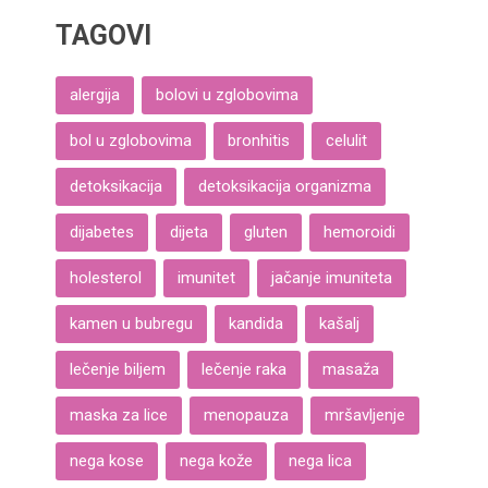
TAGOVI
alergija
bolovi u zglobovima
bol u zglobovima
bronhitis
celulit
detoksikacija
detoksikacija organizma
dijabetes
dijeta
gluten
hemoroidi
holesterol
imunitet
jačanje imuniteta
kamen u bubregu
kandida
kašalj
lečenje biljem
lečenje raka
masaža
maska za lice
menopauza
mršavljenje
nega kose
nega kože
nega lica