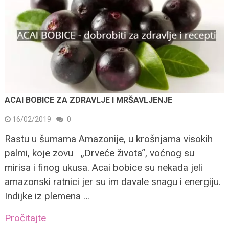
ACAI BOBICE ZA ZDRAVLJE I MRŠAVLJENJE
16/02/2019
0
Rastu u šumama Amazonije, u krošnjama visokih
palmi, koje zovu „Drveće života“, voćnog su
mirisa i finog ukusa. Acai bobice su nekada jeli
amazonski ratnici jer su im davale snagu i energiju.
Indijke iz plemena …
Pročitajte