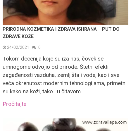
PRIRODNA KOZMETIKA I ZDRAVA ISHRANA – PUT DO
ZDRAVE KOŽE
24/02/2021
0
Tokom decenija koje su iza nas, čovek se
umnogome odvojio od prirode. Štetni efekti
zagađenosti vazduha, zemljišta i vode, kao i sve
veća okrenutost modernim tehnologijama, primetni
su kako na koži, tako i u čitavom …
Pročitajte