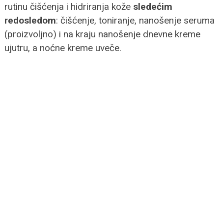
rutinu čišćenja i hidriranja kože
sledećim
redosledom
: čišćenje, toniranje, nanošenje seruma
(proizvoljno) i na kraju nanošenje dnevne kreme
ujutru, a noćne kreme uveče.