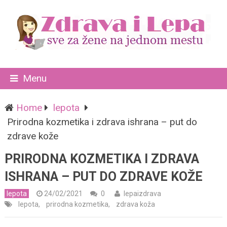
Menu
Home
lepota
Prirodna kozmetika i zdrava ishrana – put do
zdrave kože
PRIRODNA KOZMETIKA I ZDRAVA
ISHRANA – PUT DO ZDRAVE KOŽE
lepota
24/02/2021
0
lepaizdrava
lepota
,
prirodna kozmetika
,
zdrava koža