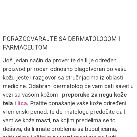
PORAZGOVARAJTE SA DERMATOLOGOM I
FARMACEUTOM
Još jedan način da proverite da li je određen
proizvod prirodan odnosno blagotvoran po vašu
kožu jeste i razgovor sa stručnjacima iz oblasti
medicine. Odabrani dermatolog će vam dati savet u
vezi sa vašom kožom i
preporuke za negu kože
tela i
lica.
Pratite ponašanje vaše kože određeni
vremenski period, te dermatologu predočite da li
vam se koža masti, na kojim predelima se to
dešava, da li imate problema sa bubuljicama,