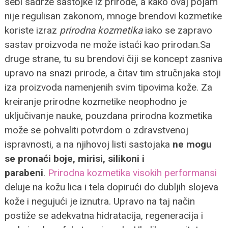
sebi sadrže sastojke iz prirode, a kako ovaj pojam
nije regulisan zakonom, mnoge brendovi kozmetike
koriste izraz
prirodna kozmetika
iako se zapravo
sastav proizvoda ne može istaći kao prirodan.
Sa
druge strane, tu su brendovi čiji se koncept zasniva
upravo na snazi prirode, a čitav tim stručnjaka stoji
iza proizvoda namenjenih svim tipovima kože. Za
kreiranje prirodne kozmetike neophodno je
uključivanje nauke, pouzdana prirodna kozmetika
može se pohvaliti potvrdom o zdravstvenoj
ispravnosti, a na njihovoj listi sastojaka
ne mogu
se pronaći boje, mirisi, silikoni i
parabeni
.
Prirodna kozmetika visokih performansi
deluje na kožu lica i tela dopirući do dubljih slojeva
kože i negujući je iznutra. Upravo na taj način
postiže se adekvatna hidratacija, regeneracija i