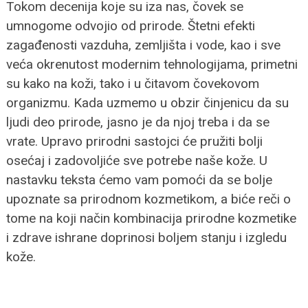
Tokom decenija koje su iza nas, čovek se
umnogome odvojio od prirode. Štetni efekti
zagađenosti vazduha, zemljišta i vode, kao i sve
veća okrenutost modernim tehnologijama, primetni
su kako na koži, tako i u čitavom čovekovom
organizmu.
Kada uzmemo u obzir činjenicu da su
ljudi deo prirode, jasno je da njoj treba i da se
vrate. Upravo prirodni sastojci će pružiti bolji
osećaj i zadovoljiće sve potrebe naše kože.
U
nastavku teksta ćemo vam pomoći da se bolje
upoznate sa prirodnom kozmetikom, a biće reči o
tome na koji način kombinacija prirodne kozmetike
i zdrave ishrane doprinosi boljem stanju i izgledu
kože.