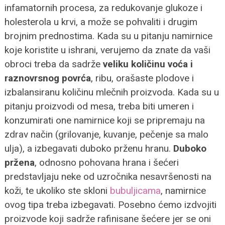
infamatornih procesa, za redukovanje glukoze i
holesterola u krvi, a može se pohvaliti i drugim
brojnim prednostima.
Kada su u pitanju namirnice
koje koristite u ishrani, verujemo da znate da vaši
obroci treba da sadrže
veliku količinu voća i
raznovrsnog povrća
, ribu, orašaste plodove i
izbalansiranu količinu mlečnih proizvoda.
Kada su u
pitanju proizvodi od mesa, treba biti umeren i
konzumirati one namirnice koji se pripremaju na
zdrav način (grilovanje, kuvanje, pečenje sa malo
ulja), a izbegavati duboko prženu hranu.
Duboko
pržena
, odnosno pohovana hrana i šećeri
predstavljaju neke od uzročnika nesavršenosti na
koži, te ukoliko ste skloni
bubuljicama
, namirnice
ovog tipa treba izbegavati. Posebno ćemo izdvojiti
proizvode koji sadrže rafinisane šećere jer se oni