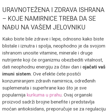
URAVNOTEŽENA I ZDRAVA ISHRANA
– KOJE NAMIRNICE TREBA DA SE
NAĐU NA VAŠEM JELOVNIKU
Kako biste bile zdrave i lepe, odnosno kako biste
blistale i iznutra i spolja, neophodno je da svojom
ishranom unosite vitamine, minerale i druge
nutrijente koji će organizmu obezbediti vitalnost,
dati neophodnu energiju za čitav dan i
ojačati vaš
imuni sistem
.
Ove efekte ćete postići
konzumiranjem zdravih namirnica, određenih
suplemenata i superhrane kao što je sve
popularnija
kurkuma u prahu
. Ovaj organski
proizvod sadrži brojne benefite i predstavlja
moćan antioksidans, preporučuje se za regulaciju