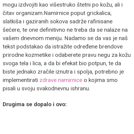
mogu izdvojiti kao višestruko štetni po kožu, ali i
čitav organizam.
Namirnice poput grickalica,
slatkiša i gaziranih sokova sadrže rafinisane
šećere, te one definitivno ne treba da se nalaze na
vašem dnevnom meniju.
Nadamo se da vas je naš
tekst podstakao da istražite određene brendove
prirodne kozmetike i odaberete pravu negu za kožu
svoga tela i lica, a da bi efekat bio potpun, te da
biste jednako zračile iznutra i spolja, potrebno je
implementirati
zdrave namirnice
o kojima smo
pisali u svoju svakodnevnu ishranu.
Drugima se dopalo i ovo: