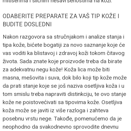
mitiserima i sličnim nesavršenostima na koži.
ODABERITE PREPARATE ZA VAŠ TIP KOŽE I
BUDITE DOSLEDNI
Nakon razgovora sa stručnjakom i analize stanja i
tipa kože, bićete bogatiji za novo saznanje koje će
vas voditi ka blistavoj i zdravoj koži tokom čitavog
života. Sada znate koje proizvode treba da birate
za adekvatnu negu kože!
Koža lica može biti
masna, mešovita i suva, dok bilo koji tip kože može
da prati stanje koje se još naziva osetljiva koža i u
tom smislu treba napraviti distinkciju, te ovo stanje
kože ne poistovećivati sa tipovima kože. Osetljiva
koža može se javiti iz više razloga i zahteva
posebnu vrstu nege.
Takođe, pomenućemo da je
neophodno da svakodnevno sprovodite dnevnu