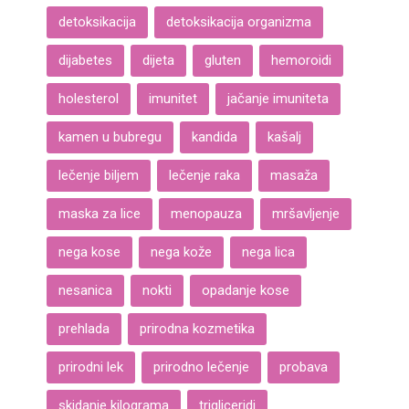
detoksikacija
detoksikacija organizma
dijabetes
dijeta
gluten
hemoroidi
holesterol
imunitet
jačanje imuniteta
kamen u bubregu
kandida
kašalj
lečenje biljem
lečenje raka
masaža
maska za lice
menopauza
mršavljenje
nega kose
nega kože
nega lica
nesanica
nokti
opadanje kose
prehlada
prirodna kozmetika
prirodni lek
prirodno lečenje
probava
skidanje kilograma
trigliceridi