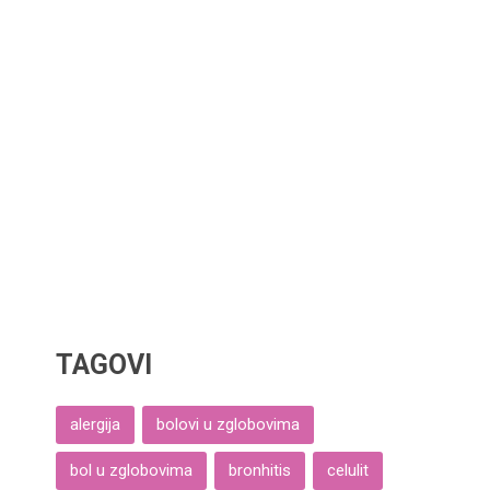
TAGOVI
alergija
bolovi u zglobovima
bol u zglobovima
bronhitis
celulit