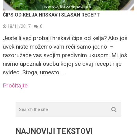
ČIPS OD KELJA HRSKAV I SLASAN RECEPT
18/11/2017
0
Jeste li već probali hrskavi čips od kelja? Ako još
uvek niste možemo vam reći samo jedno –
razoružaće vas svojim predivnim ukusom. Mi još
nismo upoznali osobu kojoj se ovaj recept nije
svideo. Stoga, umesto …
Pročitajte
NAJNOVIJI TEKSTOVI