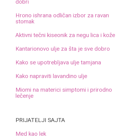
dobri
Hrono ishrana odličan izbor za ravan
stomak
Aktivni tečni kiseonik za negu lica i kože
Kantarionovo ulje za šta je sve dobro
Kako se upotrebljava ulje tamjana
Kako napraviti lavandino ulje
Miomi na materici simptomi i prirodno
lečenje
PRIJATELJI SAJTA
Med kao lek