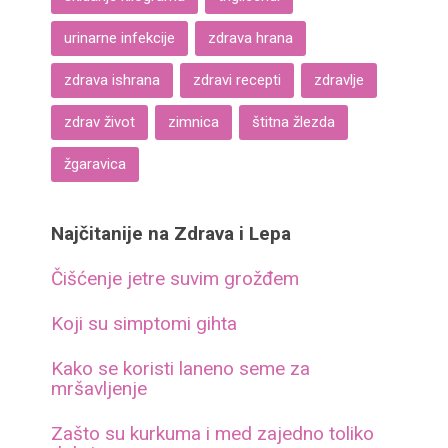
urinarne infekcije
zdrava hrana
zdrava ishrana
zdravi recepti
zdravlje
zdrav život
zimnica
štitna žlezda
žgaravica
Najčitanije na Zdrava i Lepa
Čišćenje jetre suvim grožđem
Koji su simptomi gihta
Kako se koristi laneno seme za
mršavljenje
Zašto su kurkuma i med zajedno toliko