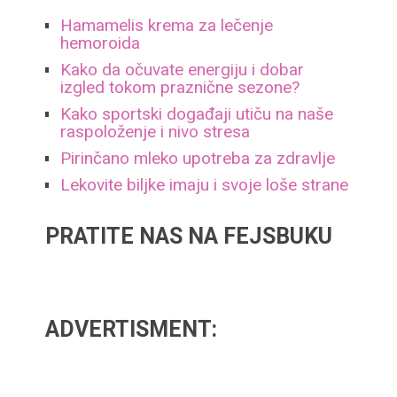
Hamamelis krema za lečenje
hemoroida
Kako da očuvate energiju i dobar
izgled tokom praznične sezone?
Kako sportski događaji utiču na naše
raspoloženje i nivo stresa
Pirinčano mleko upotreba za zdravlje
Lekovite biljke imaju i svoje loše strane
PRATITE NAS NA FEJSBUKU
ADVERTISMENT: