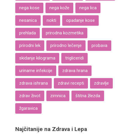
nega kose
nega kože
nega lica
nesanica
nokti
opadanje kose
prehlada
prirodna kozmetika
prirodni lek
prirodno lečenje
probava
skidanje kilograma
trigliceridi
urinarne infekcije
zdrava hrana
zdrava ishrana
zdravi recepti
zdravlje
zdrav život
zimnica
štitna žlezda
žgaravica
Najčitanije na Zdrava i Lepa