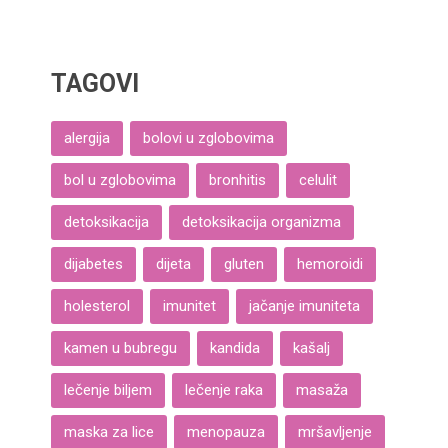
TAGOVI
alergija
bolovi u zglobovima
bol u zglobovima
bronhitis
celulit
detoksikacija
detoksikacija organizma
dijabetes
dijeta
gluten
hemoroidi
holesterol
imunitet
jačanje imuniteta
kamen u bubregu
kandida
kašalj
lečenje biljem
lečenje raka
masaža
maska za lice
menopauza
mršavljenje