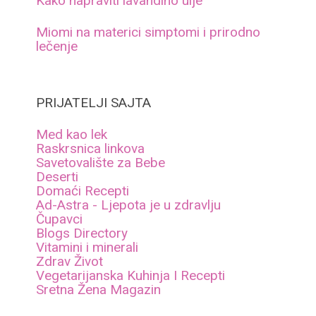
Kako napraviti lavandino ulje
Miomi na materici simptomi i prirodno
lečenje
PRIJATELJI SAJTA
Med kao lek
Raskrsnica linkova
Savetovalište za Bebe
Deserti
Domaći Recepti
Ad-Astra - Ljepota je u zdravlju
Čupavci
Blogs Directory
Vitamini i minerali
Zdrav Život
Vegetarijanska Kuhinja I Recepti
Sretna Žena Magazin