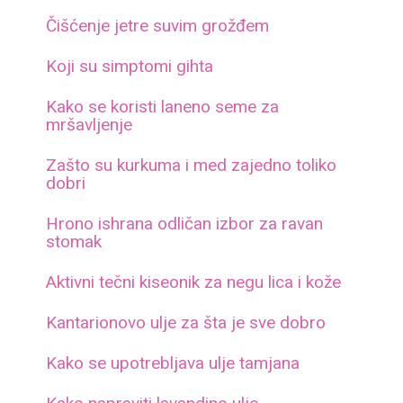
Čišćenje jetre suvim grožđem
Koji su simptomi gihta
Kako se koristi laneno seme za
mršavljenje
Zašto su kurkuma i med zajedno toliko
dobri
Hrono ishrana odličan izbor za ravan
stomak
Aktivni tečni kiseonik za negu lica i kože
Kantarionovo ulje za šta je sve dobro
Kako se upotrebljava ulje tamjana