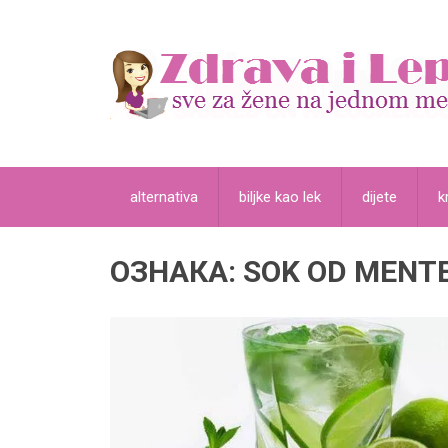
alternativa
biljke kao lek
dijete
k
ОЗНАКА:
SOK OD MENT