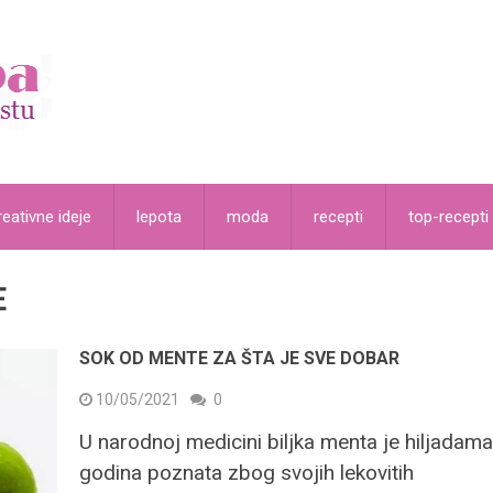
reativne ideje
lepota
moda
recepti
top-recepti
E
SOK OD MENTE ZA ŠTA JE SVE DOBAR
10/05/2021
0
U narodnoj medicini biljka menta je hiljadam
godina poznata zbog svojih lekovitih