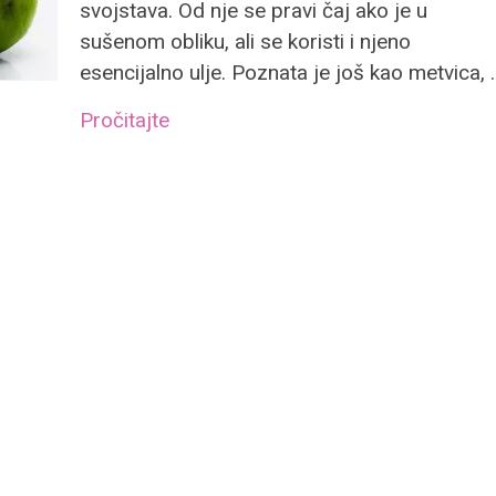
svojstava. Od nje se pravi čaj ako je u
sušenom obliku, ali se koristi i njeno
esencijalno ulje. Poznata je još kao metvica, 
Pročitajte