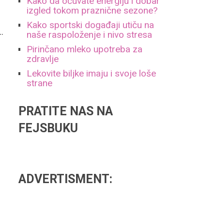
Kako da očuvate energiju i dobar
izgled tokom praznične sezone?
Kako sportski događaji utiču na
…
naše raspoloženje i nivo stresa
Pirinčano mleko upotreba za
zdravlje
Lekovite biljke imaju i svoje loše
strane
PRATITE NAS NA
FEJSBUKU
ADVERTISMENT: