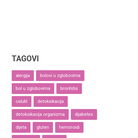
TAGOVI
alergija
bolovi u zglobovima
bol u zglobovima
bronhitis
celulit
detoksikacija
detoksikacija organizma
dijabetes
dijeta
gluten
hemoroidi