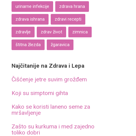
urinarne infekcije
zdrava hrana
zdrava ishrana
zdravi recepti
zdravlje
zdrav život
zimnica
štitna žlezda
žgaravica
Najčitanije na Zdrava i Lepa
Čišćenje jetre suvim grožđem
Koji su simptomi gihta
Kako se koristi laneno seme za
mršavljenje
Zašto su kurkuma i med zajedno
toliko dobri