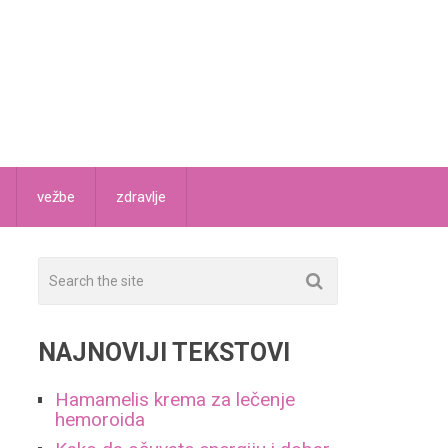
vežbe
zdravlje
NAJNOVIJI TEKSTOVI
Hamamelis krema za lečenje
a
hemoroida