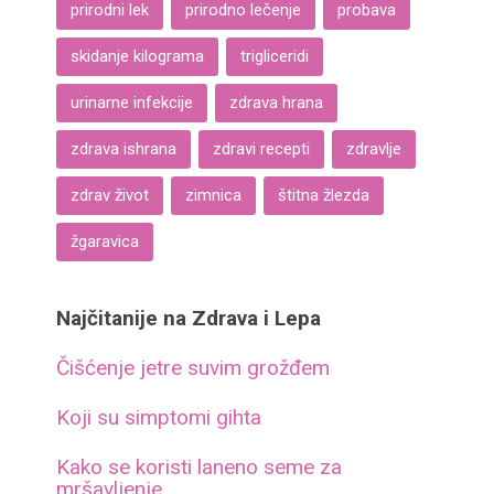
prirodni lek
prirodno lečenje
probava
skidanje kilograma
trigliceridi
urinarne infekcije
zdrava hrana
zdrava ishrana
zdravi recepti
zdravlje
zdrav život
zimnica
štitna žlezda
žgaravica
Najčitanije na Zdrava i Lepa
Čišćenje jetre suvim grožđem
Koji su simptomi gihta
Kako se koristi laneno seme za
mršavljenje