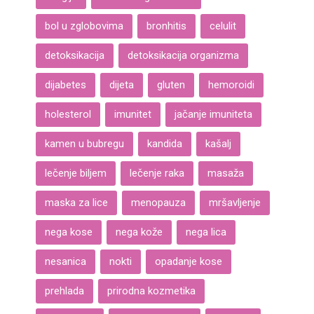
bol u zglobovima
bronhitis
celulit
detoksikacija
detoksikacija organizma
dijabetes
dijeta
gluten
hemoroidi
holesterol
imunitet
jačanje imuniteta
kamen u bubregu
kandida
kašalj
lečenje biljem
lečenje raka
masaža
maska za lice
menopauza
mršavljenje
nega kose
nega kože
nega lica
nesanica
nokti
opadanje kose
prehlada
prirodna kozmetika