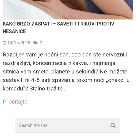
KAKO BRZO ZASPATI – SAVETI I TRIKOVI PROTIV
NESANICE
14/10/2018
0
Razbijen vam je noćni san, ceo dan ste nervozni i
razdražljivi, koncentracija nikakva, i najmanja
sitnica vam smeta, planete u sekundi? Ne možete
sastaviti ni 4-5 sati spavanja tokom noći „onako u
komadu“? Stalno tražite …
Pročitajte