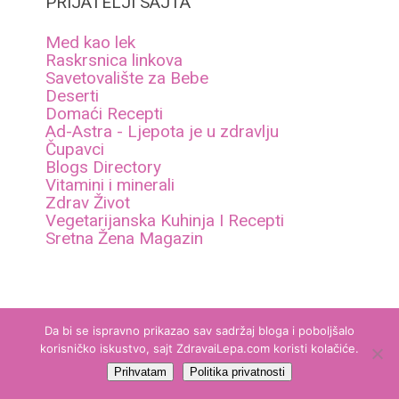
PRIJATELJI SAJTA
Med kao lek
Raskrsnica linkova
Savetovalište za Bebe
Deserti
Domaći Recepti
Ad-Astra - Ljepota je u zdravlju
Čupavci
Blogs Directory
Vitamini i minerali
Zdrav Život
Vegetarijanska Kuhinja I Recepti
Sretna Žena Magazin
Da bi se ispravno prikazao sav sadržaj bloga i poboljšalo
korisničko iskustvo, sajt ZdravaiLepa.com koristi kolačiće.
Zdrava i lepa
Copyright © 2026.
Prihvatam
Politika privatnosti