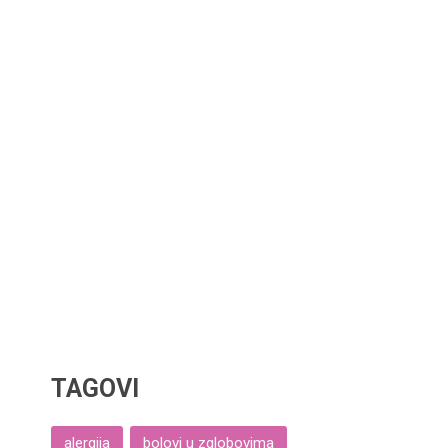
TAGOVI
alergija
bolovi u zglobovima