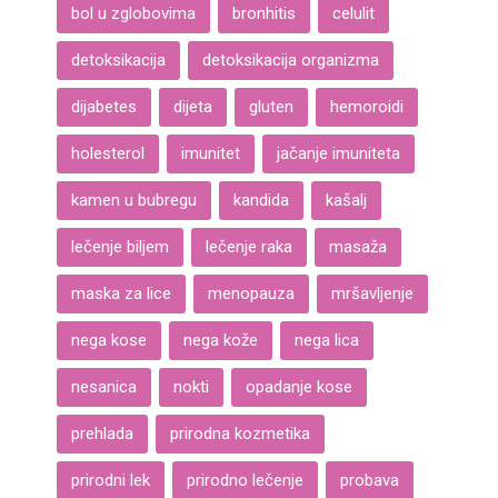
bol u zglobovima
bronhitis
celulit
detoksikacija
detoksikacija organizma
dijabetes
dijeta
gluten
hemoroidi
holesterol
imunitet
jačanje imuniteta
kamen u bubregu
kandida
kašalj
lečenje biljem
lečenje raka
masaža
maska za lice
menopauza
mršavljenje
nega kose
nega kože
nega lica
nesanica
nokti
opadanje kose
prehlada
prirodna kozmetika
prirodni lek
prirodno lečenje
probava