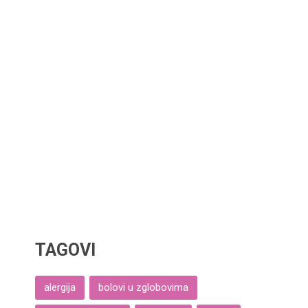
TAGOVI
alergija
bolovi u zglobovima