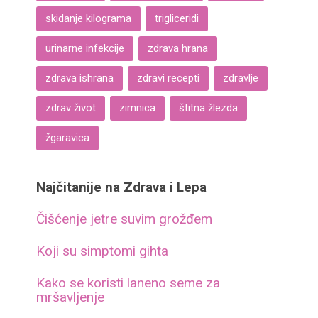
skidanje kilograma
trigliceridi
urinarne infekcije
zdrava hrana
zdrava ishrana
zdravi recepti
zdravlje
zdrav život
zimnica
štitna žlezda
žgaravica
Najčitanije na Zdrava i Lepa
Čišćenje jetre suvim grožđem
Koji su simptomi gihta
Kako se koristi laneno seme za
mršavljenje