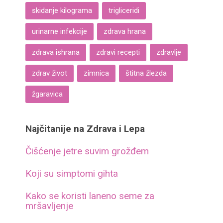
skidanje kilograma
trigliceridi
urinarne infekcije
zdrava hrana
zdrava ishrana
zdravi recepti
zdravlje
zdrav život
zimnica
štitna žlezda
žgaravica
Najčitanije na Zdrava i Lepa
Čišćenje jetre suvim grožđem
Koji su simptomi gihta
Kako se koristi laneno seme za
mršavljenje