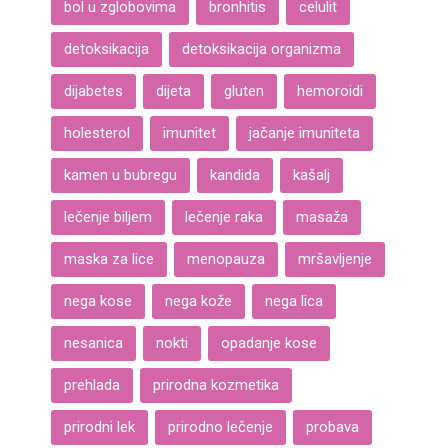
bol u zglobovima
bronhitis
celulit
detoksikacija
detoksikacija organizma
dijabetes
dijeta
gluten
hemoroidi
holesterol
imunitet
jačanje imuniteta
kamen u bubregu
kandida
kašalj
lečenje biljem
lečenje raka
masaža
maska za lice
menopauza
mršavljenje
nega kose
nega kože
nega lica
nesanica
nokti
opadanje kose
prehlada
prirodna kozmetika
prirodni lek
prirodno lečenje
probava