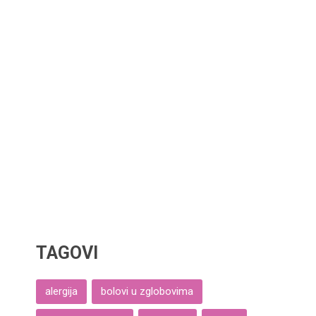
TAGOVI
alergija
bolovi u zglobovima