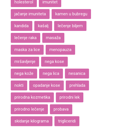
holesterol
imunitet
jačanje imuniteta
kamen u bubregu
kandida
kašalj
lečenje biljem
lečenje raka
masaža
maska za lice
menopauza
mršavljenje
nega kose
nega kože
nega lica
nesanica
nokti
opadanje kose
prehlada
prirodna kozmetika
prirodni lek
prirodno lečenje
probava
skidanje kilograma
trigliceridi