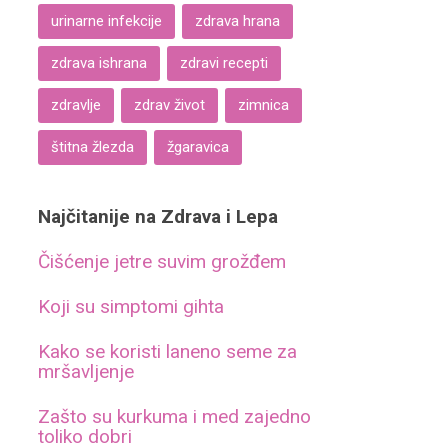
urinarne infekcije
zdrava hrana
zdrava ishrana
zdravi recepti
zdravlje
zdrav život
zimnica
štitna žlezda
žgaravica
Najčitanije na Zdrava i Lepa
Čišćenje jetre suvim grožđem
Koji su simptomi gihta
Kako se koristi laneno seme za
mršavljenje
Zašto su kurkuma i med zajedno
toliko dobri