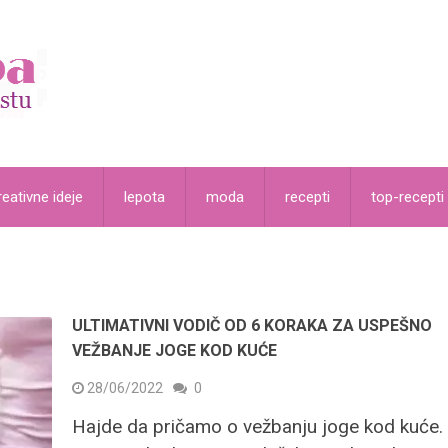
reativne ideje
lepota
moda
recepti
top-recepti
ULTIMATIVNI VODIČ OD 6 KORAKA ZA USPEŠNO
VEŽBANJE JOGE KOD KUĆE
28/06/2022
0
Hajde da pričamo o vežbanju joge kod kuće.