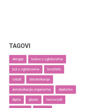
TAGOVI
alergija
bolovi u zglobovima
bol u zglobovima
bronhitis
celulit
detoksikacija
detoksikacija organizma
dijabetes
dijeta
gluten
hemoroidi