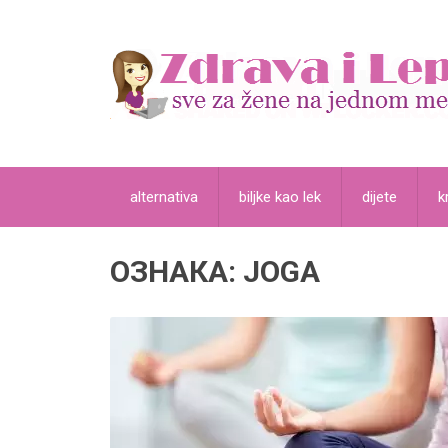
alternativa
biljke kao lek
dijete
k
ОЗНАКА:
JOGA