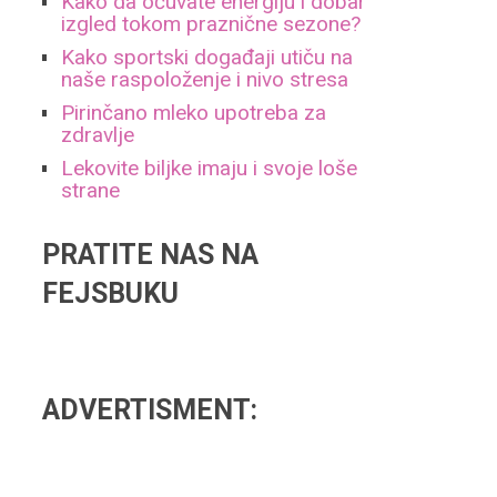
Kako da očuvate energiju i dobar
,
izgled tokom praznične sezone?
Kako sportski događaji utiču na
o
naše raspoloženje i nivo stresa
Pirinčano mleko upotreba za
zdravlje
Lekovite biljke imaju i svoje loše
strane
PRATITE NAS NA
FEJSBUKU
ADVERTISMENT: