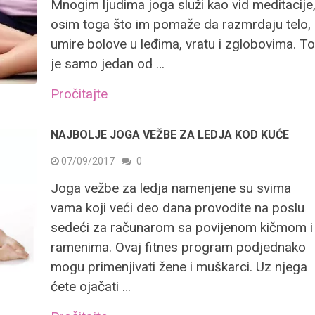
Mnogim ljudima joga služi kao vid meditacije
osim toga što im pomaže da razmrdaju telo,
umire bolove u leđima, vratu i zglobovima. T
je samo jedan od …
Pročitajte
NAJBOLJE JOGA VEŽBE ZA LEDJA KOD KUĆE
07/09/2017
0
Joga vežbe za ledja namenjene su svima
vama koji veći deo dana provodite na poslu
sedeći za računarom sa povijenom kičmom i
ramenima. Ovaj fitnes program podjednako
mogu primenjivati žene i muškarci. Uz njega
ćete ojačati …