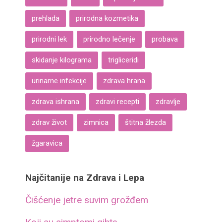
prehlada
prirodna kozmetika
prirodni lek
prirodno lečenje
probava
skidanje kilograma
trigliceridi
urinarne infekcije
zdrava hrana
zdrava ishrana
zdravi recepti
zdravlje
zdrav život
zimnica
štitna žlezda
žgaravica
Najčitanije na Zdrava i Lepa
Čišćenje jetre suvim grožđem