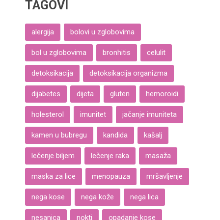
TAGOVI
alergija
bolovi u zglobovima
bol u zglobovima
bronhitis
celulit
detoksikacija
detoksikacija organizma
dijabetes
dijeta
gluten
hemoroidi
holesterol
imunitet
jačanje imuniteta
kamen u bubregu
kandida
kašalj
lečenje biljem
lečenje raka
masaža
maska za lice
menopauza
mršavljenje
nega kose
nega kože
nega lica
nesanica
nokti
opadanje kose