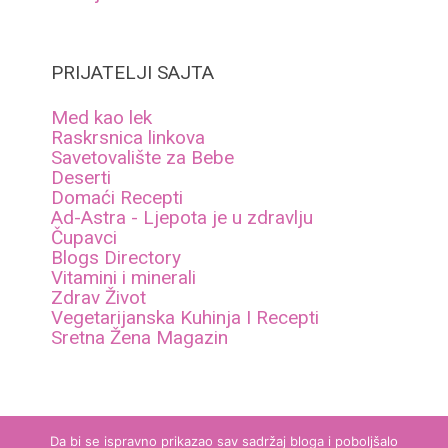
PRIJATELJI SAJTA
Med kao lek
Raskrsnica linkova
Savetovalište za Bebe
Deserti
Domaći Recepti
Ad-Astra - Ljepota je u zdravlju
Čupavci
Blogs Directory
Vitamini i minerali
Zdrav Život
Vegetarijanska Kuhinja I Recepti
Sretna Žena Magazin
Da bi se ispravno prikazao sav sadržaj bloga i poboljšalo