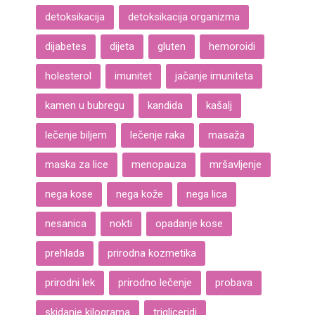
detoksikacija
detoksikacija organizma
dijabetes
dijeta
gluten
hemoroidi
holesterol
imunitet
jačanje imuniteta
kamen u bubregu
kandida
kašalj
lečenje biljem
lečenje raka
masaža
maska za lice
menopauza
mršavljenje
nega kose
nega kože
nega lica
nesanica
nokti
opadanje kose
prehlada
prirodna kozmetika
prirodni lek
prirodno lečenje
probava
skidanje kilograma
trigliceridi