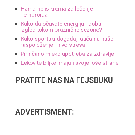
Hamamelis krema za lečenje
hemoroida
Kako da očuvate energiju i dobar
izgled tokom praznične sezone?
Kako sportski događaji utiču na naše
raspoloženje i nivo stresa
Pirinčano mleko upotreba za zdravlje
Lekovite biljke imaju i svoje loše strane
PRATITE NAS NA FEJSBUKU
ADVERTISMENT: