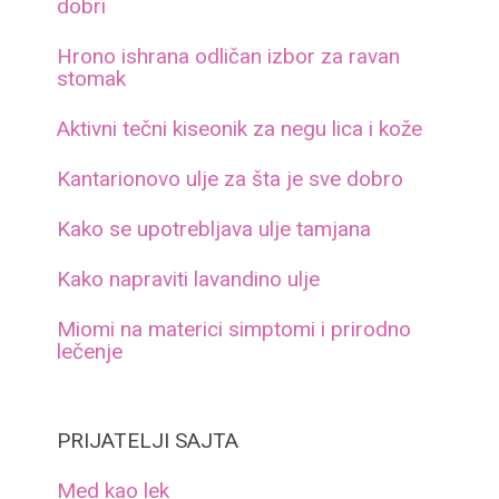
dobri
Hrono ishrana odličan izbor za ravan
stomak
Aktivni tečni kiseonik za negu lica i kože
Kantarionovo ulje za šta je sve dobro
Kako se upotrebljava ulje tamjana
Kako napraviti lavandino ulje
Miomi na materici simptomi i prirodno
lečenje
PRIJATELJI SAJTA
Med kao lek