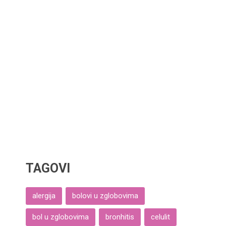
TAGOVI
alergija
bolovi u zglobovima
bol u zglobovima
bronhitis
celulit