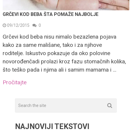
GRČEVI KOD BEBA ŠTA POMAŽE NAJBOLJE
09/12/2015
0
Grčevi kod beba nisu nimalo bezazlena pojava
kako za same mališane, tako i za njihove
roditelje. Iskustvo pokazuje da oko polovine
novorođenčadi prolazi kroz fazu stomačnih kolika,
što teško pada i njima ali i samim mamama i …
Pročitajte
NAJNOVIJI TEKSTOVI