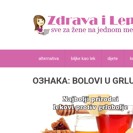
alternativa
biljke kao lek
dijete
k
ОЗНАКА:
BOLOVI U GRL