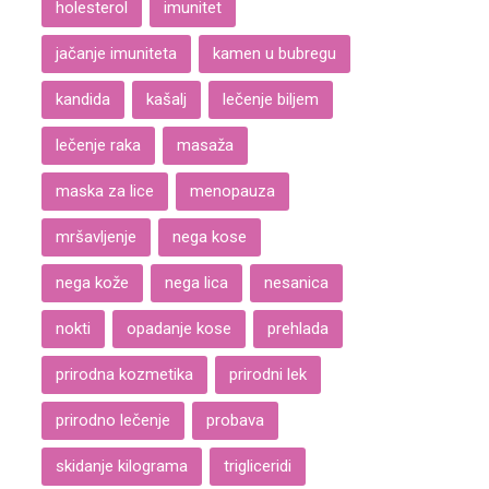
holesterol
imunitet
jačanje imuniteta
kamen u bubregu
kandida
kašalj
lečenje biljem
lečenje raka
masaža
maska za lice
menopauza
mršavljenje
nega kose
nega kože
nega lica
nesanica
nokti
opadanje kose
prehlada
prirodna kozmetika
prirodni lek
prirodno lečenje
probava
skidanje kilograma
trigliceridi