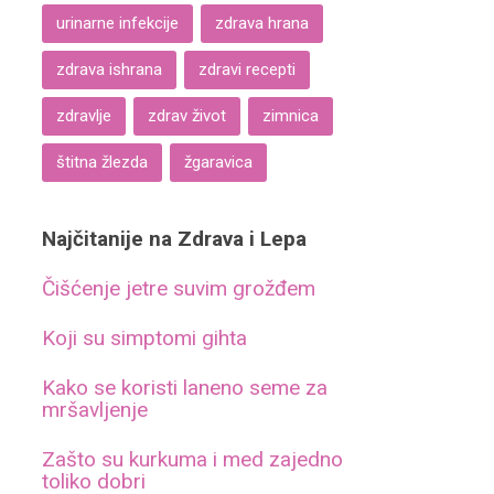
urinarne infekcije
zdrava hrana
zdrava ishrana
zdravi recepti
zdravlje
zdrav život
zimnica
štitna žlezda
žgaravica
Najčitanije na Zdrava i Lepa
Čišćenje jetre suvim grožđem
Koji su simptomi gihta
Kako se koristi laneno seme za
mršavljenje
Zašto su kurkuma i med zajedno
toliko dobri