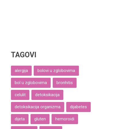
TAGOVI
alergija
bolovi u zglobovima
bol u zglobovima
bronhitis
celulit
detoksikacija
detoksikacija organizma
dijabetes
dijeta
gluten
hemoroidi