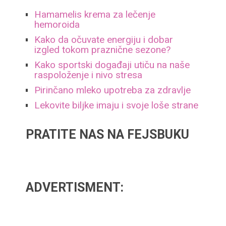
Hamamelis krema za lečenje
hemoroida
Kako da očuvate energiju i dobar
izgled tokom praznične sezone?
Kako sportski događaji utiču na naše
raspoloženje i nivo stresa
Pirinčano mleko upotreba za zdravlje
Lekovite biljke imaju i svoje loše strane
PRATITE NAS NA FEJSBUKU
ADVERTISMENT: