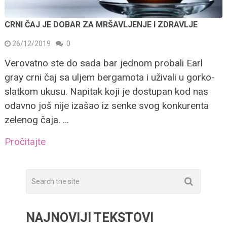
CRNI ČAJ JE DOBAR ZA MRŠAVLJENJE I ZDRAVLJE
26/12/2019
0
Verovatno ste do sada bar jednom probali Earl
gray crni čaj sa uljem bergamota i uživali u gorko-
slatkom ukusu. Napitak koji je dostupan kod nas
odavno još nije izašao iz senke svog konkurenta
zelenog čaja. …
Pročitajte
NAJNOVIJI TEKSTOVI