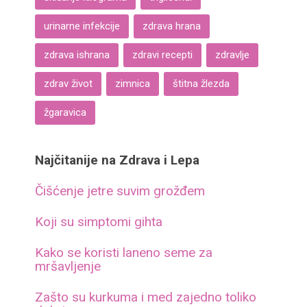
urinarne infekcije
zdrava hrana
zdrava ishrana
zdravi recepti
zdravlje
zdrav život
zimnica
štitna žlezda
žgaravica
Najčitanije na Zdrava i Lepa
Čišćenje jetre suvim grožđem
Koji su simptomi gihta
Kako se koristi laneno seme za
mršavljenje
Zašto su kurkuma i med zajedno toliko