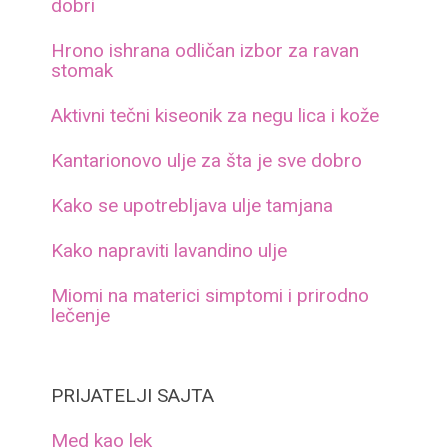
dobri
Hrono ishrana odličan izbor za ravan
stomak
Aktivni tečni kiseonik za negu lica i kože
Kantarionovo ulje za šta je sve dobro
Kako se upotrebljava ulje tamjana
Kako napraviti lavandino ulje
Miomi na materici simptomi i prirodno
lečenje
PRIJATELJI SAJTA
Med kao lek