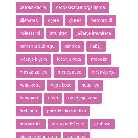
detoksikacija
detoksikacija organizma
dijabetes
dijeta
gluten
hemoroidi
holesterol
imunitet
jačanje imuniteta
kamen u bubregu
kandida
kašalj
lečenje biljem
lečenje raka
masaža
maska za lice
menopauza
mršavljenje
nega kose
nega kože
nega lica
nesanica
nokti
opadanje kose
prehlada
prirodna kozmetika
prirodni lek
prirodno lečenje
probava
skidanje kilograma
trigliceridi