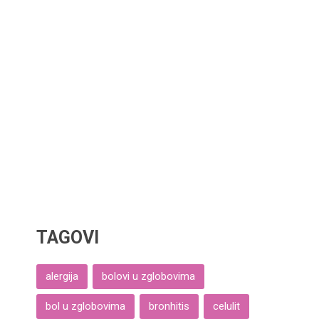
TAGOVI
alergija
bolovi u zglobovima
bol u zglobovima
bronhitis
celulit