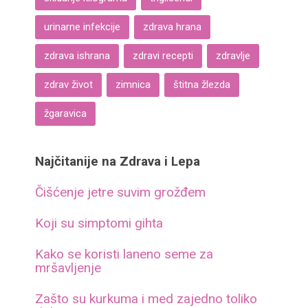
urinarne infekcije
zdrava hrana
zdrava ishrana
zdravi recepti
zdravlje
zdrav život
zimnica
štitna žlezda
žgaravica
Najčitanije na Zdrava i Lepa
Čišćenje jetre suvim grožđem
Koji su simptomi gihta
Kako se koristi laneno seme za
mršavljenje
Zašto su kurkuma i med zajedno toliko