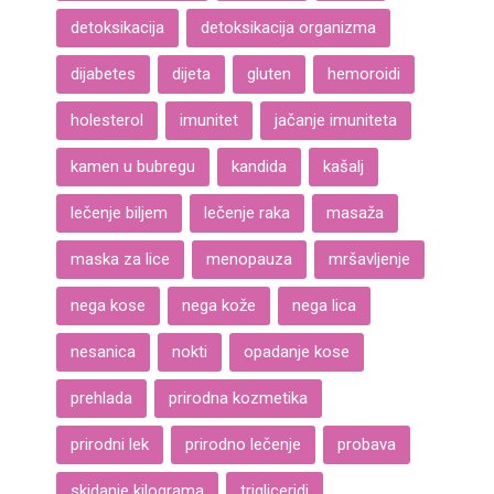
detoksikacija
detoksikacija organizma
dijabetes
dijeta
gluten
hemoroidi
holesterol
imunitet
jačanje imuniteta
kamen u bubregu
kandida
kašalj
lečenje biljem
lečenje raka
masaža
maska za lice
menopauza
mršavljenje
nega kose
nega kože
nega lica
nesanica
nokti
opadanje kose
prehlada
prirodna kozmetika
prirodni lek
prirodno lečenje
probava
skidanje kilograma
trigliceridi