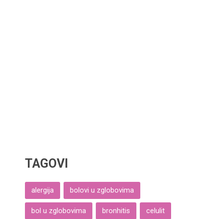
TAGOVI
alergija
bolovi u zglobovima
bol u zglobovima
bronhitis
celulit