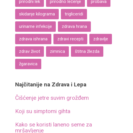
prirodni lek
prirodno lečenje
probava
skidanje kilograma
trigliceridi
urinarne infekcije
zdrava hrana
zdrava ishrana
zdravi recepti
zdravlje
zdrav život
zimnica
štitna žlezda
žgaravica
Najčitanije na Zdrava i Lepa
Čišćenje jetre suvim grožđem
Koji su simptomi gihta
Kako se koristi laneno seme za
mršavljenje