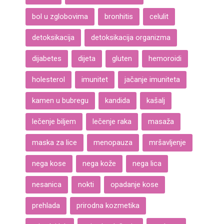
bol u zglobovima
bronhitis
celulit
detoksikacija
detoksikacija organizma
dijabetes
dijeta
gluten
hemoroidi
holesterol
imunitet
jačanje imuniteta
kamen u bubregu
kandida
kašalj
lečenje biljem
lečenje raka
masaža
maska za lice
menopauza
mršavljenje
nega kose
nega kože
nega lica
nesanica
nokti
opadanje kose
prehlada
prirodna kozmetika