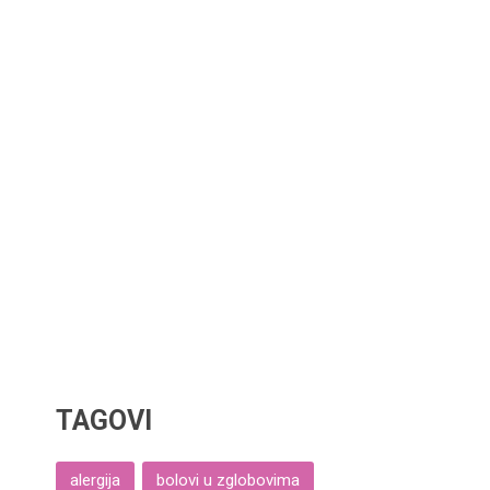
TAGOVI
alergija
bolovi u zglobovima