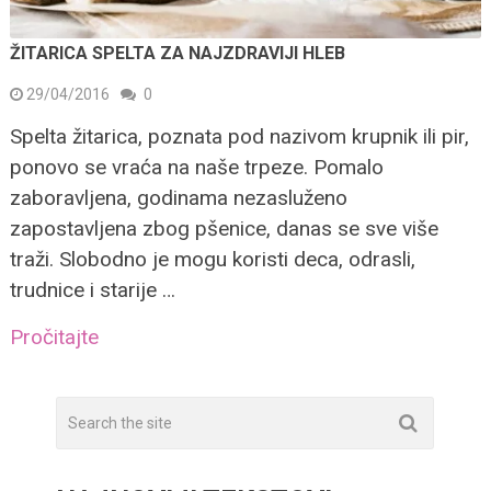
ŽITARICA SPELTA ZA NAJZDRAVIJI HLEB
29/04/2016
0
Spelta žitarica, poznata pod nazivom krupnik ili pir,
ponovo se vraća na naše trpeze. Pomalo
zaboravljena, godinama nezasluženo
zapostavljena zbog pšenice, danas se sve više
traži. Slobodno je mogu koristi deca, odrasli,
trudnice i starije …
Pročitajte