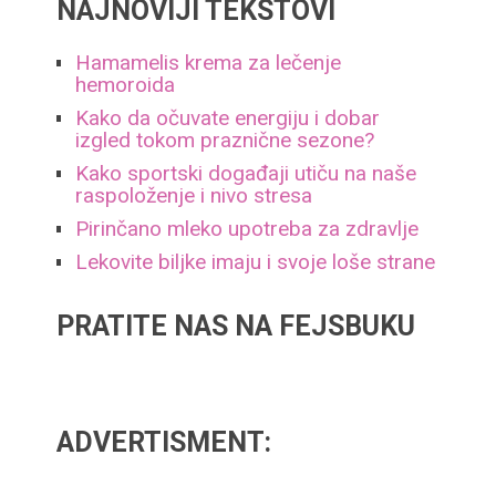
NAJNOVIJI TEKSTOVI
Hamamelis krema za lečenje
hemoroida
Kako da očuvate energiju i dobar
izgled tokom praznične sezone?
Kako sportski događaji utiču na naše
raspoloženje i nivo stresa
Pirinčano mleko upotreba za zdravlje
Lekovite biljke imaju i svoje loše strane
PRATITE NAS NA FEJSBUKU
ADVERTISMENT: