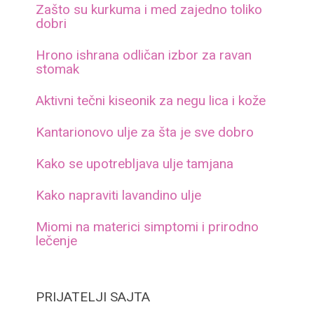
Zašto su kurkuma i med zajedno toliko
dobri
Hrono ishrana odličan izbor za ravan
stomak
Aktivni tečni kiseonik za negu lica i kože
Kantarionovo ulje za šta je sve dobro
Kako se upotrebljava ulje tamjana
Kako napraviti lavandino ulje
Miomi na materici simptomi i prirodno
lečenje
PRIJATELJI SAJTA