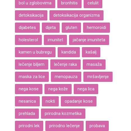
bol u zglobovima
bronhitis
celulit
detoksikacija
detoksikacija organizma
dijabetes
dijeta
gluten
hemoroidi
holesterol
imunitet
jačanje imuniteta
kamen u bubregu
kandida
kašalj
lečenje biljem
lečenje raka
masaža
maska za lice
menopauza
mršavljenje
nega kose
nega kože
nega lica
nesanica
nokti
opadanje kose
prehlada
prirodna kozmetika
prirodni lek
prirodno lečenje
probava