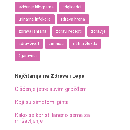
skidanje kilograma
trigliceridi
urinarne infekcije
zdrava hrana
zdrava ishrana
zdravi recepti
zdravlje
zdrav život
zimnica
štitna žlezda
žgaravica
Najčitanije na Zdrava i Lepa
Čišćenje jetre suvim grožđem
Koji su simptomi gihta
Kako se koristi laneno seme za
mršavljenje