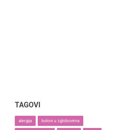
TAGOVI
alergija
bolovi u zglobovima