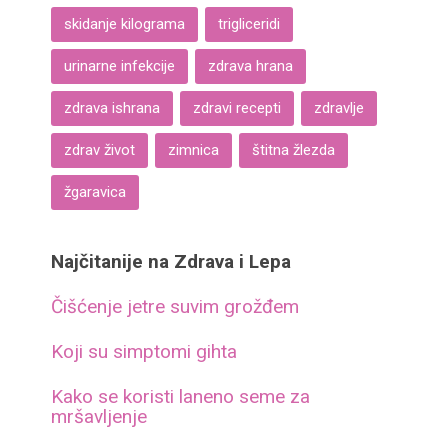
skidanje kilograma
trigliceridi
urinarne infekcije
zdrava hrana
zdrava ishrana
zdravi recepti
zdravlje
zdrav život
zimnica
štitna žlezda
žgaravica
Najčitanije na Zdrava i Lepa
Čišćenje jetre suvim grožđem
Koji su simptomi gihta
Kako se koristi laneno seme za
mršavljenje