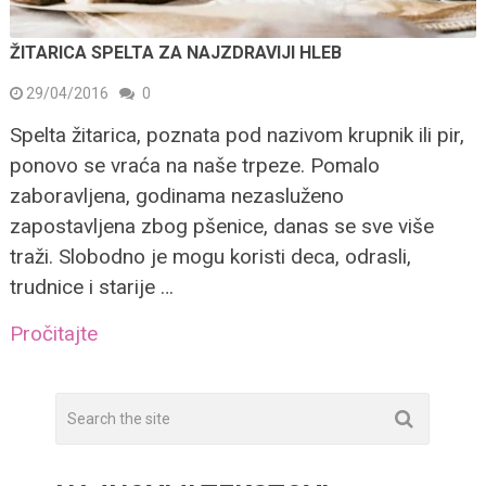
ŽITARICA SPELTA ZA NAJZDRAVIJI HLEB
29/04/2016
0
Spelta žitarica, poznata pod nazivom krupnik ili pir,
ponovo se vraća na naše trpeze. Pomalo
zaboravljena, godinama nezasluženo
zapostavljena zbog pšenice, danas se sve više
traži. Slobodno je mogu koristi deca, odrasli,
trudnice i starije …
Pročitajte