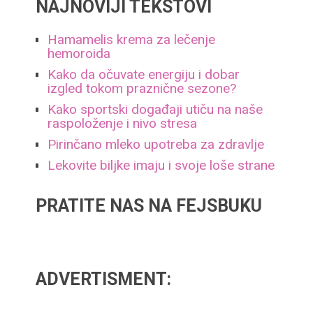
NAJNOVIJI TEKSTOVI
Hamamelis krema za lečenje
hemoroida
Kako da očuvate energiju i dobar
izgled tokom praznične sezone?
Kako sportski događaji utiču na naše
raspoloženje i nivo stresa
Pirinčano mleko upotreba za zdravlje
Lekovite biljke imaju i svoje loše strane
PRATITE NAS NA FEJSBUKU
ADVERTISMENT: