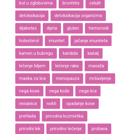
bol u zglobovima
bronhitis
celulit
detoksikacija
detoksikacija organizma
dijabetes
dijeta
gluten
hemoroidi
holesterol
imunitet
jačanje imuniteta
kamen u bubregu
kandida
kašalj
lečenje biljem
lečenje raka
masaža
maska za lice
menopauza
mršavljenje
nega kose
nega kože
nega lica
nesanica
nokti
opadanje kose
prehlada
prirodna kozmetika
prirodni lek
prirodno lečenje
probava