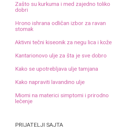
Zašto su kurkuma i med zajedno toliko
dobri
Hrono ishrana odličan izbor za ravan
stomak
Aktivni tečni kiseonik za negu lica i kože
Kantarionovo ulje za šta je sve dobro
Kako se upotrebljava ulje tamjana
Kako napraviti lavandino ulje
Miomi na materici simptomi i prirodno
lečenje
PRIJATELJI SAJTA