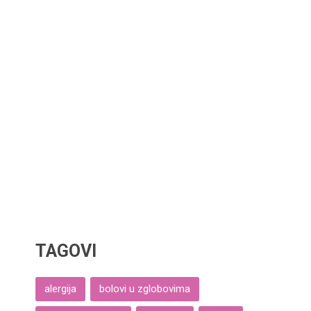
TAGOVI
alergija
bolovi u zglobovima