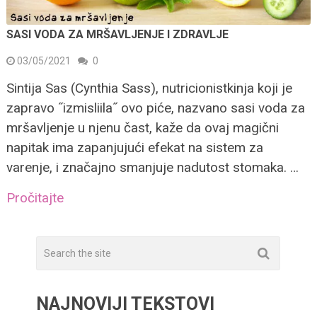
SASI VODA ZA MRŠAVLJENJE I ZDRAVLJE
03/05/2021
0
Sintija Sas (Cynthia Sass), nutricionistkinja koji je
zapravo ˝izmisliila˝ ovo piće, nazvano sasi voda za
mršavljenje u njenu čast, kaže da ovaj magični
napitak ima zapanjujući efekat na sistem za
varenje, i značajno smanjuje nadutost stomaka. …
Pročitajte
NAJNOVIJI TEKSTOVI