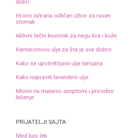
dobri
Hrono ishrana odličan izbor za ravan
stomak
Aktivni tečni kiseonik za negu lica i kože
Kantarionovo ulje za šta je sve dobro
Kako se upotrebljava ulje tamjana
Kako napraviti lavandino ulje
Miomi na materici simptomi i prirodno
lečenje
PRIJATELJI SAJTA
Med kao lek