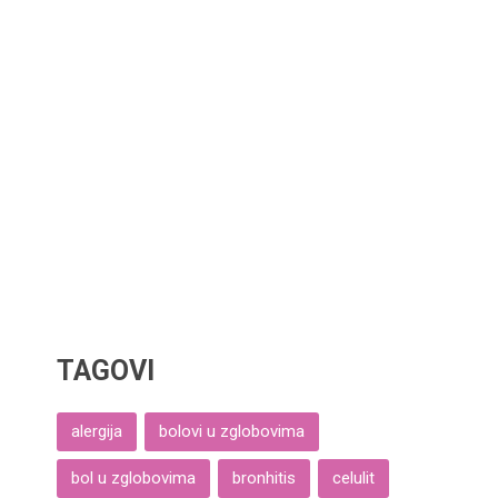
TAGOVI
alergija
bolovi u zglobovima
bol u zglobovima
bronhitis
celulit