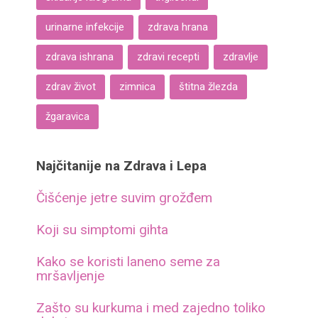
urinarne infekcije
zdrava hrana
zdrava ishrana
zdravi recepti
zdravlje
zdrav život
zimnica
štitna žlezda
žgaravica
Najčitanije na Zdrava i Lepa
Čišćenje jetre suvim grožđem
Koji su simptomi gihta
Kako se koristi laneno seme za
mršavljenje
Zašto su kurkuma i med zajedno toliko