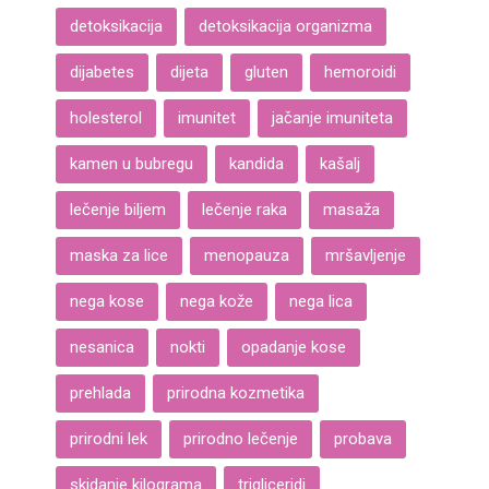
detoksikacija
detoksikacija organizma
dijabetes
dijeta
gluten
hemoroidi
holesterol
imunitet
jačanje imuniteta
kamen u bubregu
kandida
kašalj
lečenje biljem
lečenje raka
masaža
maska za lice
menopauza
mršavljenje
nega kose
nega kože
nega lica
nesanica
nokti
opadanje kose
prehlada
prirodna kozmetika
prirodni lek
prirodno lečenje
probava
skidanje kilograma
trigliceridi