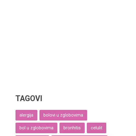
TAGOVI
alergija
bolovi u zglobovima
bol u zglobovima
bronhitis
celulit