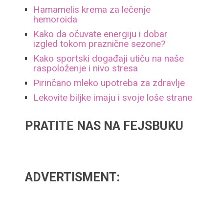
Hamamelis krema za lečenje
hemoroida
Kako da očuvate energiju i dobar
izgled tokom praznične sezone?
Kako sportski događaji utiču na naše
raspoloženje i nivo stresa
Pirinčano mleko upotreba za zdravlje
Lekovite biljke imaju i svoje loše strane
PRATITE NAS NA FEJSBUKU
ADVERTISMENT: