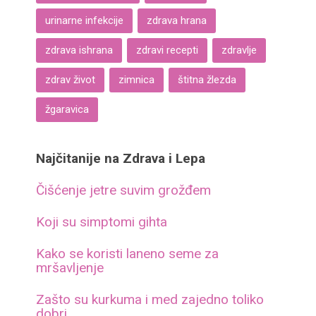
urinarne infekcije
zdrava hrana
zdrava ishrana
zdravi recepti
zdravlje
zdrav život
zimnica
štitna žlezda
žgaravica
Najčitanije na Zdrava i Lepa
Čišćenje jetre suvim grožđem
Koji su simptomi gihta
Kako se koristi laneno seme za
mršavljenje
Zašto su kurkuma i med zajedno toliko
dobri