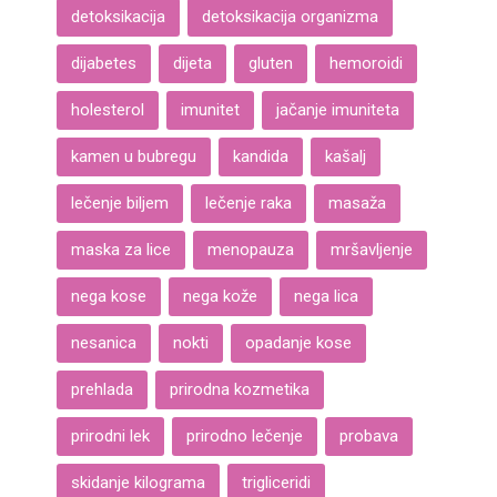
detoksikacija
detoksikacija organizma
dijabetes
dijeta
gluten
hemoroidi
holesterol
imunitet
jačanje imuniteta
kamen u bubregu
kandida
kašalj
lečenje biljem
lečenje raka
masaža
maska za lice
menopauza
mršavljenje
nega kose
nega kože
nega lica
nesanica
nokti
opadanje kose
prehlada
prirodna kozmetika
prirodni lek
prirodno lečenje
probava
skidanje kilograma
trigliceridi