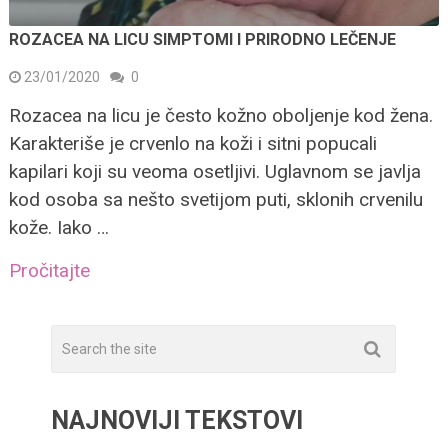
ROZACEA NA LICU SIMPTOMI I PRIRODNO LEČENJE
23/01/2020
0
Rozacea na licu je često kožno oboljenje kod žena.
Karakteriše je crvenlo na koži i sitni popucali
kapilari koji su veoma osetljivi. Uglavnom se javlja
kod osoba sa nešto svetijom puti, sklonih crvenilu
kože. Iako …
Pročitajte
NAJNOVIJI TEKSTOVI