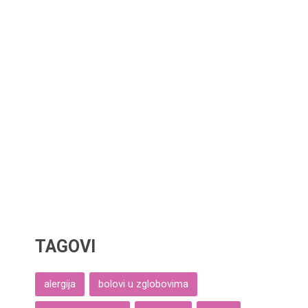
TAGOVI
alergija
bolovi u zglobovima