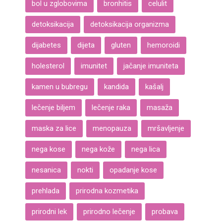
bol u zglobovima
bronhitis
celulit
detoksikacija
detoksikacija organizma
dijabetes
dijeta
gluten
hemoroidi
holesterol
imunitet
jačanje imuniteta
kamen u bubregu
kandida
kašalj
lečenje biljem
lečenje raka
masaža
maska za lice
menopauza
mršavljenje
nega kose
nega kože
nega lica
nesanica
nokti
opadanje kose
prehlada
prirodna kozmetika
prirodni lek
prirodno lečenje
probava