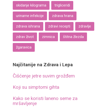
skidanje kilograma
trigliceridi
urinarne infekcije
zdrava hrana
zdrava ishrana
zdravi recepti
zdravlje
zdrav život
zimnica
štitna žlezda
žgaravica
Najčitanije na Zdrava i Lepa
Čišćenje jetre suvim grožđem
Koji su simptomi gihta
Kako se koristi laneno seme za
mršavljenje