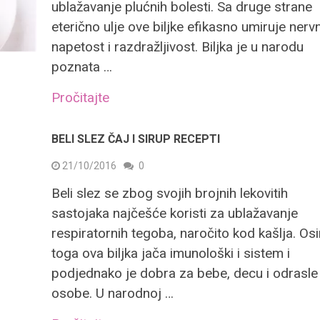
ublažavanje plućnih bolesti. Sa druge strane
eterično ulje ove biljke efikasno umiruje nerv
napetost i razdražljivost. Biljka je u narodu
poznata …
Pročitajte
BELI SLEZ ČAJ I SIRUP RECEPTI
21/10/2016
0
Beli slez se zbog svojih brojnih lekovitih
sastojaka najčešće koristi za ublažavanje
respiratornih tegoba, naročito kod kašlja. Os
toga ova biljka jača imunološki i sistem i
podjednako je dobra za bebe, decu i odrasle
osobe. U narodnoj …