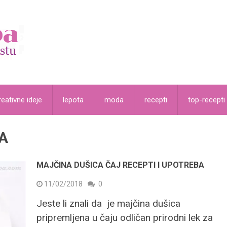
reativne ideje
lepota
moda
recepti
top-recepti
A
MAJČINA DUŠICA ČAJ RECEPTI I UPOTREBA
11/02/2018
0
Jeste li znali da je majčina dušica
pripremljena u čaju odličan prirodni lek za