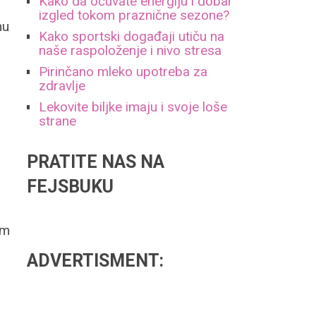
Kako da očuvate energiju i dobar
izgled tokom praznične sezone?
nu
Kako sportski događaji utiču na
naše raspoloženje i nivo stresa
Pirinčano mleko upotreba za
zdravlje
Lekovite biljke imaju i svoje loše
strane
PRATITE NAS NA
FEJSBUKU
im
ADVERTISMENT: