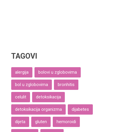
TAGOVI
alergija
bolovi u zglobovima
bol u zglobovima
bronhitis
celulit
detoksikacija
detoksikacija organizma
dijabetes
dijeta
gluten
hemoroidi