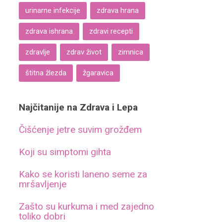
urinarne infekcije
zdrava hrana
zdrava ishrana
zdravi recepti
zdravlje
zdrav život
zimnica
štitna žlezda
žgaravica
Najčitanije na Zdrava i Lepa
Čišćenje jetre suvim grožđem
Koji su simptomi gihta
Kako se koristi laneno seme za
mršavljenje
Zašto su kurkuma i med zajedno
toliko dobri