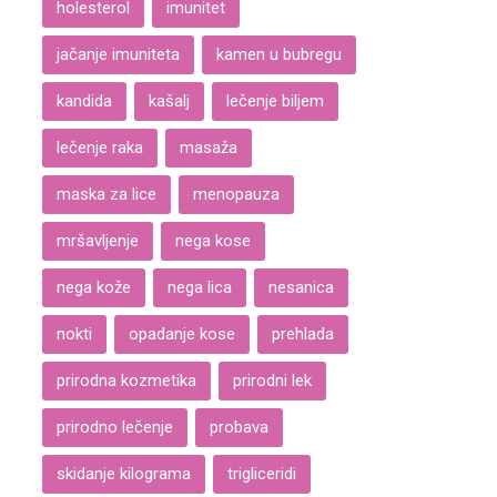
holesterol
imunitet
jačanje imuniteta
kamen u bubregu
kandida
kašalj
lečenje biljem
lečenje raka
masaža
maska za lice
menopauza
mršavljenje
nega kose
nega kože
nega lica
nesanica
nokti
opadanje kose
prehlada
prirodna kozmetika
prirodni lek
prirodno lečenje
probava
skidanje kilograma
trigliceridi