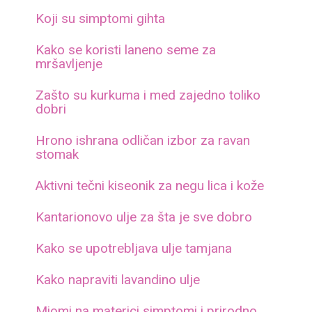
Koji su simptomi gihta
Kako se koristi laneno seme za
mršavljenje
Zašto su kurkuma i med zajedno toliko
dobri
Hrono ishrana odličan izbor za ravan
stomak
Aktivni tečni kiseonik za negu lica i kože
Kantarionovo ulje za šta je sve dobro
Kako se upotrebljava ulje tamjana
Kako napraviti lavandino ulje
Miomi na materici simptomi i prirodno