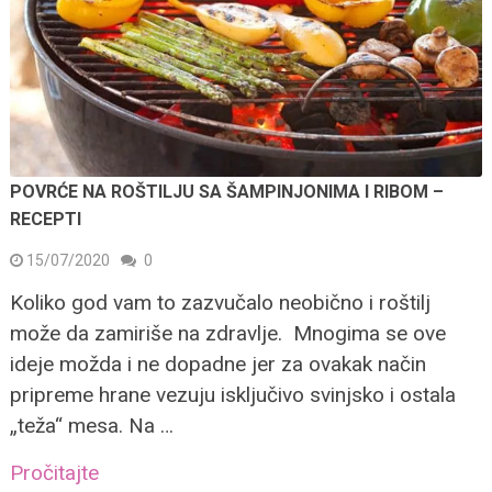
POVRĆE NA ROŠTILJU SA ŠAMPINJONIMA I RIBOM –
RECEPTI
15/07/2020
0
Koliko god vam to zazvučalo neobično i roštilj
može da zamiriše na zdravlje. Mnogima se ove
ideje možda i ne dopadne jer za ovakak način
pripreme hrane vezuju isključivo svinjsko i ostala
„teža“ mesa. Na …
Pročitajte