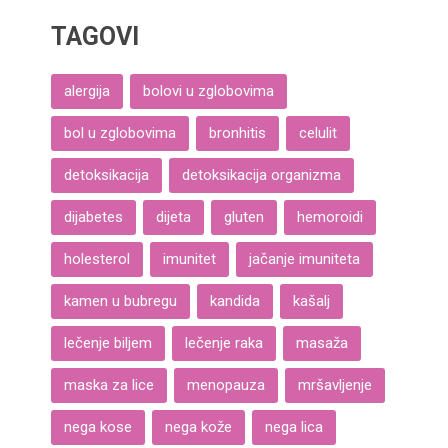
TAGOVI
alergija
bolovi u zglobovima
bol u zglobovima
bronhitis
celulit
detoksikacija
detoksikacija organizma
dijabetes
dijeta
gluten
hemoroidi
holesterol
imunitet
jačanje imuniteta
kamen u bubregu
kandida
kašalj
lečenje biljem
lečenje raka
masaža
maska za lice
menopauza
mršavljenje
nega kose
nega kože
nega lica