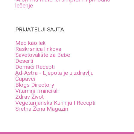
lečenje
PRIJATELJI SAJTA
Med kao lek
Raskrsnica linkova
Savetovalište za Bebe
Deserti
Domaći Recepti
Ad-Astra - Ljepota je u zdravlju
Čupavci
Blogs Directory
Vitamini i minerali
Zdrav Život
Vegetarijanska Kuhinja I Recepti
Sretna Žena Magazin