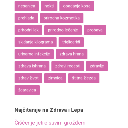
nesanica
nokti
opadanje kose
prehlada
prirodna kozmetika
prirodni lek
prirodno lečenje
probava
skidanje kilograma
trigliceridi
urinarne infekcije
zdrava hrana
zdrava ishrana
zdravi recepti
zdravlje
zdrav život
zimnica
štitna žlezda
žgaravica
Najčitanije na Zdrava i Lepa
Čišćenje jetre suvim grožđem