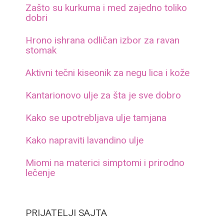
Zašto su kurkuma i med zajedno toliko
dobri
Hrono ishrana odličan izbor za ravan
stomak
Aktivni tečni kiseonik za negu lica i kože
Kantarionovo ulje za šta je sve dobro
Kako se upotrebljava ulje tamjana
Kako napraviti lavandino ulje
Miomi na materici simptomi i prirodno
lečenje
PRIJATELJI SAJTA