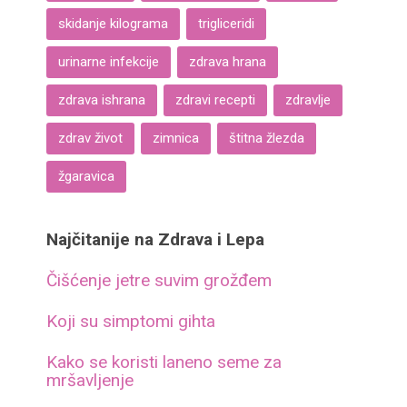
skidanje kilograma
trigliceridi
urinarne infekcije
zdrava hrana
zdrava ishrana
zdravi recepti
zdravlje
zdrav život
zimnica
štitna žlezda
žgaravica
Najčitanije na Zdrava i Lepa
Čišćenje jetre suvim grožđem
Koji su simptomi gihta
Kako se koristi laneno seme za
mršavljenje