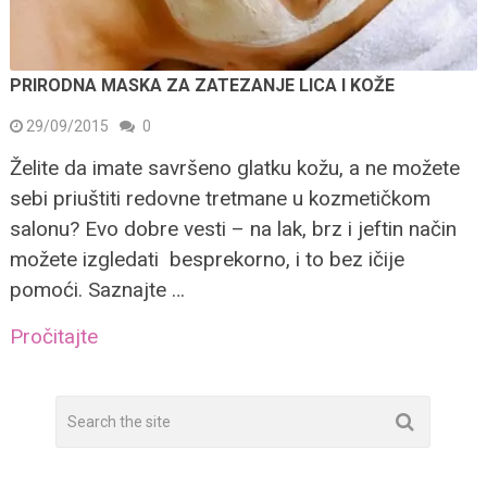
PRIRODNA MASKA ZA ZATEZANJE LICA I KOŽE
29/09/2015
0
Želite da imate savršeno glatku kožu, a ne možete
sebi priuštiti redovne tretmane u kozmetičkom
salonu? Evo dobre vesti – na lak, brz i jeftin način
možete izgledati besprekorno, i to bez ičije
pomoći. Saznajte …
Pročitajte