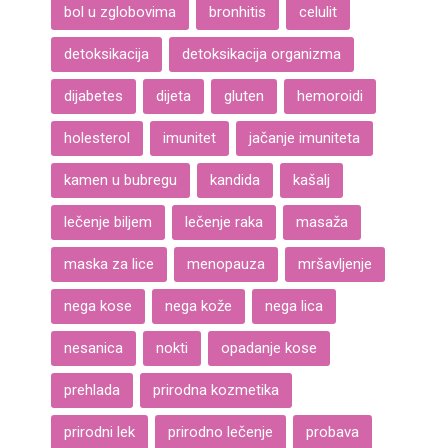
bol u zglobovima
bronhitis
celulit
detoksikacija
detoksikacija organizma
dijabetes
dijeta
gluten
hemoroidi
holesterol
imunitet
jačanje imuniteta
kamen u bubregu
kandida
kašalj
lečenje biljem
lečenje raka
masaža
maska za lice
menopauza
mršavljenje
nega kose
nega kože
nega lica
nesanica
nokti
opadanje kose
prehlada
prirodna kozmetika
prirodni lek
prirodno lečenje
probava