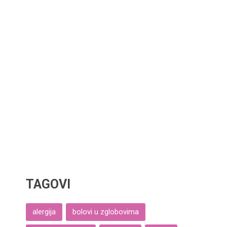
TAGOVI
alergija
bolovi u zglobovima