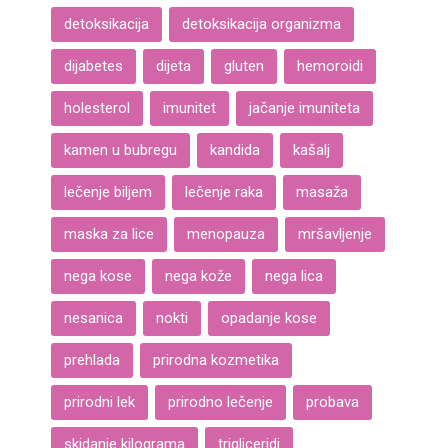
detoksikacija
detoksikacija organizma
dijabetes
dijeta
gluten
hemoroidi
holesterol
imunitet
jačanje imuniteta
kamen u bubregu
kandida
kašalj
lečenje biljem
lečenje raka
masaža
maska za lice
menopauza
mršavljenje
nega kose
nega kože
nega lica
nesanica
nokti
opadanje kose
prehlada
prirodna kozmetika
prirodni lek
prirodno lečenje
probava
skidanje kilograma
trigliceridi