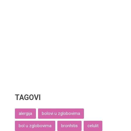
TAGOVI
alergija
bolovi u zglobovima
bol u zglobovima
bronhitis
celulit