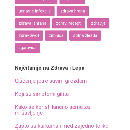
urinarne infekcije
zdrava hrana
zdrava ishrana
zdravi recepti
zdravlje
zdrav život
zimnica
štitna žlezda
žgaravica
Najčitanije na Zdrava i Lepa
Čišćenje jetre suvim grožđem
Koji su simptomi gihta
Kako se koristi laneno seme za
mršavljenje
Zašto su kurkuma i med zajedno toliko