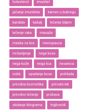
holesterol
imunitet
jačanje imuniteta
kamen u bubregu
kandida
kašalj
lečenje biljem
lečenje raka
masaža
maska za lice
menopauza
mršavljenje
nega kose
nega kože
nega lica
nesanica
nokti
opadanje kose
prehlada
prirodna kozmetika
prirodni lek
prirodno lečenje
probava
skidanje kilograma
trigliceridi