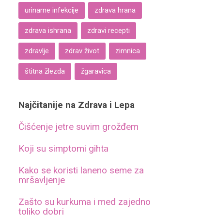
urinarne infekcije
zdrava hrana
zdrava ishrana
zdravi recepti
zdravlje
zdrav život
zimnica
štitna žlezda
žgaravica
Najčitanije na Zdrava i Lepa
Čišćenje jetre suvim grožđem
Koji su simptomi gihta
Kako se koristi laneno seme za
mršavljenje
Zašto su kurkuma i med zajedno
toliko dobri