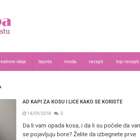
reativne ideje
lepota
moda
recepti
top-recepti
A
AD KAPI ZA KOSU I LICE KAKO SE KORISTE
14/09/2018
0
Da li vam opada kosa, i da li su počele da va
se pojavljuju bore? Želite da izbegnete prve