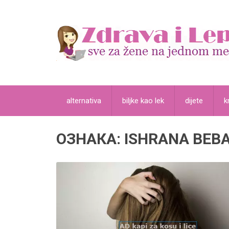
alternativa
biljke kao lek
dijete
k
ОЗНАКА:
ISHRANA BEB