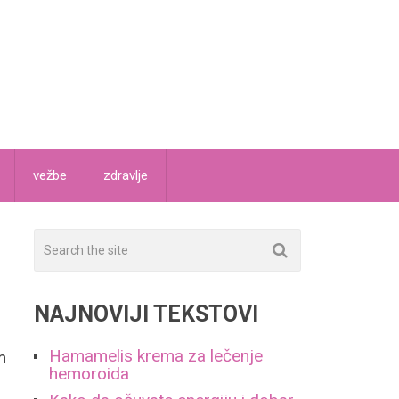
vežbe
zdravlje
NAJNOVIJI TEKSTOVI
Hamamelis krema za lečenje
m
hemoroida