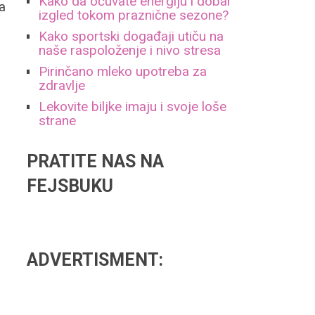
Kako da očuvate energiju i dobar
a
izgled tokom praznične sezone?
Kako sportski događaji utiču na
naše raspoloženje i nivo stresa
Pirinčano mleko upotreba za
zdravlje
Lekovite biljke imaju i svoje loše
strane
PRATITE NAS NA
FEJSBUKU
ADVERTISMENT: