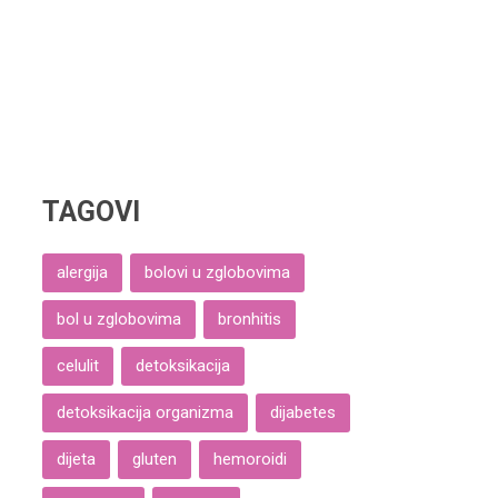
TAGOVI
alergija
bolovi u zglobovima
bol u zglobovima
bronhitis
celulit
detoksikacija
detoksikacija organizma
dijabetes
dijeta
gluten
hemoroidi