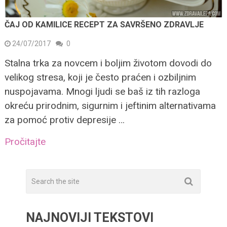
ČAJ OD KAMILICE RECEPT ZA SAVRŠENO ZDRAVLJE
24/07/2017
0
Stalna trka za novcem i boljim životom dovodi do
velikog stresa, koji je često praćen i ozbiljnim
nuspojavama. Mnogi ljudi se baš iz tih razloga
okreću prirodnim, sigurnim i jeftinim alternativama
za pomoć protiv depresije …
Pročitajte
NAJNOVIJI TEKSTOVI