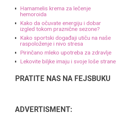
Hamamelis krema za lečenje
hemoroida
Kako da očuvate energiju i dobar
izgled tokom praznične sezone?
Kako sportski događaji utiču na naše
raspoloženje i nivo stresa
Pirinčano mleko upotreba za zdravlje
Lekovite biljke imaju i svoje loše strane
PRATITE NAS NA FEJSBUKU
ADVERTISMENT: