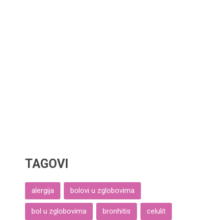
TAGOVI
alergija
bolovi u zglobovima
bol u zglobovima
bronhitis
celulit