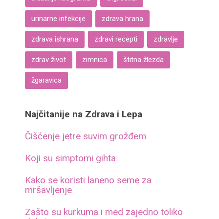
urinarne infekcije
zdrava hrana
zdrava ishrana
zdravi recepti
zdravlje
zdrav život
zimnica
štitna žlezda
žgaravica
Najčitanije na Zdrava i Lepa
Čišćenje jetre suvim grožđem
Koji su simptomi gihta
Kako se koristi laneno seme za
mršavljenje
Zašto su kurkuma i med zajedno toliko