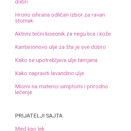
dobri
Hrono ishrana odličan izbor za ravan
stomak
Aktivni tečni kiseonik za negu lica i kože
Kantarionovo ulje za šta je sve dobro
Kako se upotrebljava ulje tamjana
Kako napraviti lavandino ulje
Miomi na materici simptomi i prirodno
lečenje
PRIJATELJI SAJTA
Med kao lek