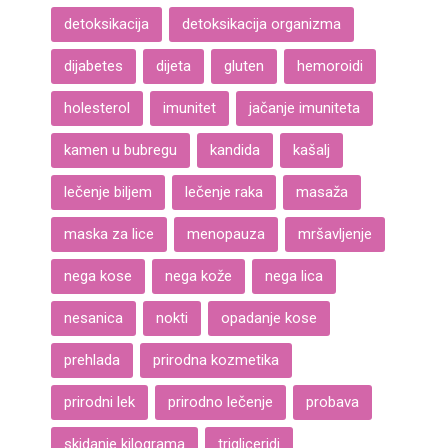
detoksikacija
detoksikacija organizma
dijabetes
dijeta
gluten
hemoroidi
holesterol
imunitet
jačanje imuniteta
kamen u bubregu
kandida
kašalj
lečenje biljem
lečenje raka
masaža
maska za lice
menopauza
mršavljenje
nega kose
nega kože
nega lica
nesanica
nokti
opadanje kose
prehlada
prirodna kozmetika
prirodni lek
prirodno lečenje
probava
skidanje kilograma
trigliceridi