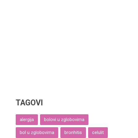
TAGOVI
alergija
bolovi u zglobovima
bol u zglobovima
bronhitis
celulit