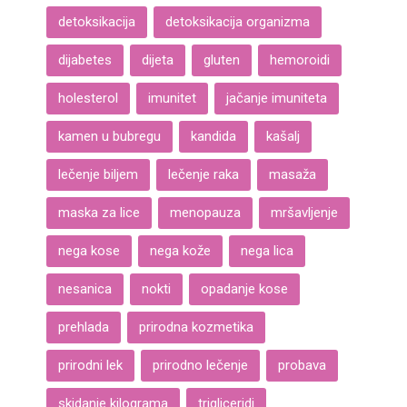
detoksikacija
detoksikacija organizma
dijabetes
dijeta
gluten
hemoroidi
holesterol
imunitet
jačanje imuniteta
kamen u bubregu
kandida
kašalj
lečenje biljem
lečenje raka
masaža
maska za lice
menopauza
mršavljenje
nega kose
nega kože
nega lica
nesanica
nokti
opadanje kose
prehlada
prirodna kozmetika
prirodni lek
prirodno lečenje
probava
skidanje kilograma
trigliceridi