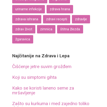
urinarne infekcije
zdrava hrana
zdrava ishrana
zdravi recepti
zdravlje
zdrav život
zimnica
štitna žlezda
žgaravica
Najčitanije na Zdrava i Lepa
Čišćenje jetre suvim grožđem
Koji su simptomi gihta
Kako se koristi laneno seme za
mršavljenje
Zašto su kurkuma i med zajedno toliko