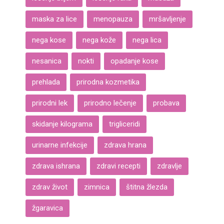
maska za lice
menopauza
mršavljenje
nega kose
nega kože
nega lica
nesanica
nokti
opadanje kose
prehlada
prirodna kozmetika
prirodni lek
prirodno lečenje
probava
skidanje kilograma
trigliceridi
urinarne infekcije
zdrava hrana
zdrava ishrana
zdravi recepti
zdravlje
zdrav život
zimnica
štitna žlezda
žgaravica