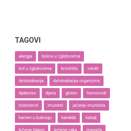
TAGOVI
alergija
bolovi u zglobovima
bol u zglobovima
bronhitis
celulit
detoksikacija
detoksikacija organizma
dijabetes
dijeta
gluten
hemoroidi
holesterol
imunitet
jačanje imuniteta
kamen u bubregu
kandida
kašalj
lečenje biljem
lečenje raka
masaža