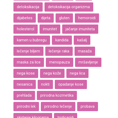
detoksikacija
detoksikacija organizma
dijabetes
dijeta
gluten
hemoroidi
holesterol
imunitet
jačanje imuniteta
kamen u bubregu
kandida
kašalj
lečenje biljem
lečenje raka
masaža
maska za lice
menopauza
mršavljenje
nega kose
nega kože
nega lica
nesanica
nokti
opadanje kose
prehlada
prirodna kozmetika
prirodni lek
prirodno lečenje
probava
skidanje kilograma
trigliceridi