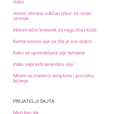
dobri
Hrono ishrana odličan izbor za ravan
stomak
Aktivni tečni kiseonik za negu lica i kože
Kantarionovo ulje za šta je sve dobro
Kako se upotrebljava ulje tamjana
Kako napraviti lavandino ulje
Miomi na materici simptomi i prirodno
lečenje
PRIJATELJI SAJTA
Med kao lek