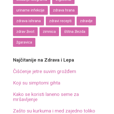
urinarne infekcije
zdrava hrana
zdrava ishrana
zdravi recepti
zdravlje
zdrav život
zimnica
štitna žlezda
žgaravica
Najčitanije na Zdrava i Lepa
Čišćenje jetre suvim grožđem
Koji su simptomi gihta
Kako se koristi laneno seme za
mršavljenje
Zašto su kurkuma i med zajedno toliko