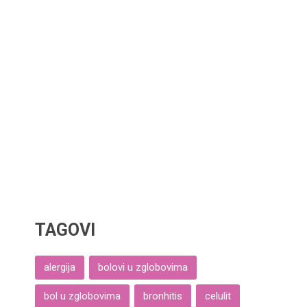
TAGOVI
alergija
bolovi u zglobovima
bol u zglobovima
bronhitis
celulit