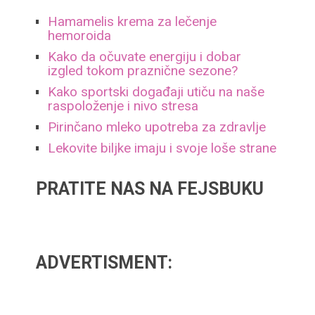
Hamamelis krema za lečenje
hemoroida
Kako da očuvate energiju i dobar
izgled tokom praznične sezone?
Kako sportski događaji utiču na naše
raspoloženje i nivo stresa
Pirinčano mleko upotreba za zdravlje
Lekovite biljke imaju i svoje loše strane
PRATITE NAS NA FEJSBUKU
ADVERTISMENT: