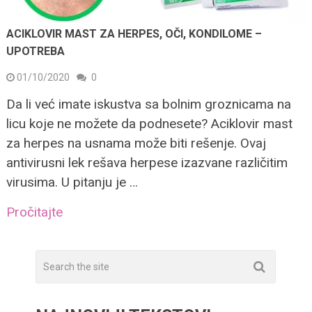
ACIKLOVIR MAST ZA HERPES, OČI, KONDILOME –
UPOTREBA
01/10/2020
0
Da li već imate iskustva sa bolnim groznicama na
licu koje ne možete da podnesete? Aciklovir mast
za herpes na usnama može biti rešenje. Ovaj
antivirusni lek rešava herpese izazvane različitim
virusima. U pitanju je …
Pročitajte