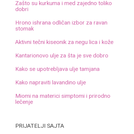
Zašto su kurkuma i med zajedno toliko
dobri
Hrono ishrana odličan izbor za ravan
stomak
Aktivni tečni kiseonik za negu lica i kože
Kantarionovo ulje za šta je sve dobro
Kako se upotrebljava ulje tamjana
Kako napraviti lavandino ulje
Miomi na materici simptomi i prirodno
lečenje
PRIJATELJI SAJTA