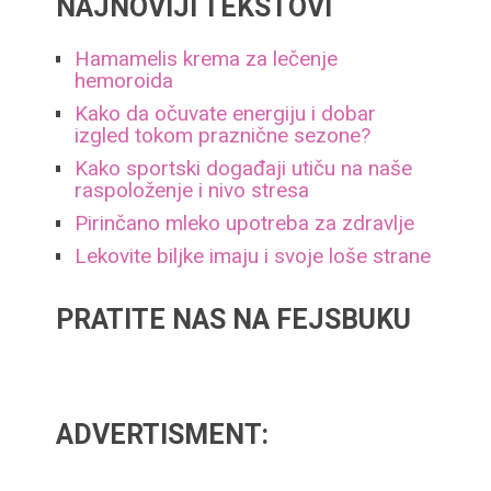
NAJNOVIJI TEKSTOVI
Hamamelis krema za lečenje
hemoroida
Kako da očuvate energiju i dobar
izgled tokom praznične sezone?
Kako sportski događaji utiču na naše
raspoloženje i nivo stresa
Pirinčano mleko upotreba za zdravlje
Lekovite biljke imaju i svoje loše strane
PRATITE NAS NA FEJSBUKU
ADVERTISMENT: