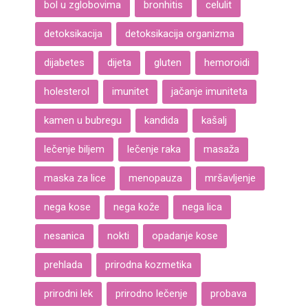
bol u zglobovima
bronhitis
celulit
detoksikacija
detoksikacija organizma
dijabetes
dijeta
gluten
hemoroidi
holesterol
imunitet
jačanje imuniteta
kamen u bubregu
kandida
kašalj
lečenje biljem
lečenje raka
masaža
maska za lice
menopauza
mršavljenje
nega kose
nega kože
nega lica
nesanica
nokti
opadanje kose
prehlada
prirodna kozmetika
prirodni lek
prirodno lečenje
probava