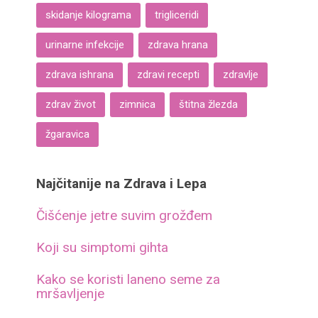
skidanje kilograma
trigliceridi
urinarne infekcije
zdrava hrana
zdrava ishrana
zdravi recepti
zdravlje
zdrav život
zimnica
štitna žlezda
žgaravica
Najčitanije na Zdrava i Lepa
Čišćenje jetre suvim grožđem
Koji su simptomi gihta
Kako se koristi laneno seme za
mršavljenje