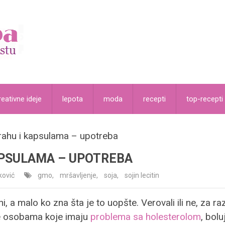
reativne ideje
lepota
moda
recepti
top-recepti
 prahu i kapsulama – upotreba
KAPSULAMA – UPOTREBA
ković
gmo
,
mršavljenje
,
soja
,
sojin lecitin
ani, a malo ko zna šta je to uopšte. Verovali ili ne, za
že osobama koje imaju
problema sa holesterolom
, bol