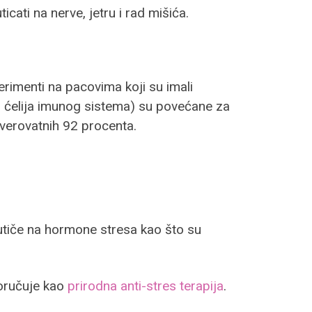
cati na nerve, jetru i rad mišića.
erimenti na pacovima koji su imali
ih ćelija imunog sistema) su povećane za
everovatnih 92 procenta.
utiče na hormone stresa kao što su
poručuje kao
prirodna anti-stres terapija
.