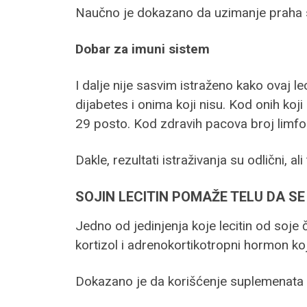
Naučno je dokazano da uzimanje praha soji
Dobar za imuni sistem
I dalje nije sasvim istraženo kako ovaj le
dijabetes i onima koji nisu. Kod onih ko
29 posto. Kod zdravih pacova broj limfoc
Dakle, rezultati istraživanja su odlični, ali
SOJIN LECITIN POMAŽE TELU DA SE
Jedno od jedinjenja koje lecitin od soje 
kortizol i adrenokortikotropni hormon ko
Dokazano je da korišćenje suplemenata l