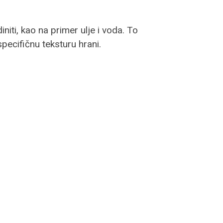
iti, kao na primer ulje i voda. To
pecifičnu teksturu hrani.