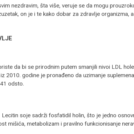
im nezdravim, šta više, veruje se da mogu prouzrokova
i izuzetak, on je i te kako dobar za zdravlje organizma
VLJE
riste da bi se prirodnim putem smanjili nivoi LDL hole
rolu iz 2010. godine je pronađeno da uzimanje supleme
 41 odsto.
. Lecitin soje sadrži fosfatidil holin, što je jedno osnov
ost mišića, metabolizam i pravilno funkcionisanje nera