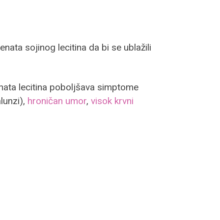
ta sojinog lecitina da bi se ublažili
nata lecitina poboljšava simptome
lunzi),
hroničan umor
,
visok krvni