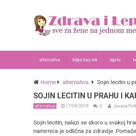
alternativa
biljke kao lek
dijete
k
Home
alternativa
Sojin lecitin u
SOJIN LECITIN U PRAHU I 
alternativa
17/09/2019
0
Jovana Pet
Sojin lecitin, nalazi se skoro u svakoj hr
namirnica je odlična za zdravlje. Poma