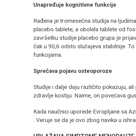
Unapređuje kognitivne funkcije
Rađena je tromesečna studija na ljudima 
placebo tablete, a obolela tablete od fosf
završetku studije placebo grupa je prija
čak u 90,6 odsto slučajeva stabilnije. To
funkcijama.
Sprečava pojavu osteoporoze
Studije i dalje daju različito pokazuju, a
zdravlje kostiju. Naime, on povećava gus
Kada naučnici uporede Evropljane sa Azij
. Veruje se da je ovo zbog navika u ishra