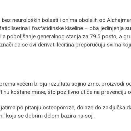
bez neuroloških bolesti i onima obolelih od Alchajmer
atidilserina i fosfatidinske kiseline – oba jedinjenja su
vila poboljšanje generalnog stanja za 79.5 posto, a g
 znači da se ovi derivati lecitina preporučuju svima ko
li prema većem broju rezultata sojino zrno, proizvodi od
tinu koštane mase, što pozitivno utiče na prevenciju 
atima po pitanju osteoporoze, dolaze do zaključka da 
ni, koja se dobrim delom bazira na soji.