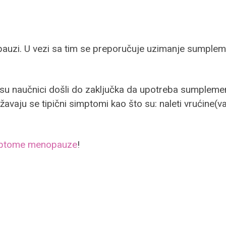
uzi. U vezi sa tim se preporučuje uzimanje sumplemena
 su naučnici došli do zaključka da upotreba sumpleme
avaju se tipični simptomi kao što su: naleti vrućine(va
imptome menopauze
!