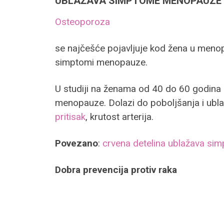
UBLAŽAVA SIMPTOME MENOPAUZE
Osteoporoza
se najčešće pojavljuje kod žena u menopa
simptomi menopauze.
U studiji na ženama od 40 do 60 godina
menopauze. Dolazi do poboljšanja i ublaž
pritisak
, krutost arterija.
Povezano
:
crvena detelina ublažava s
Dobra prevencija protiv raka