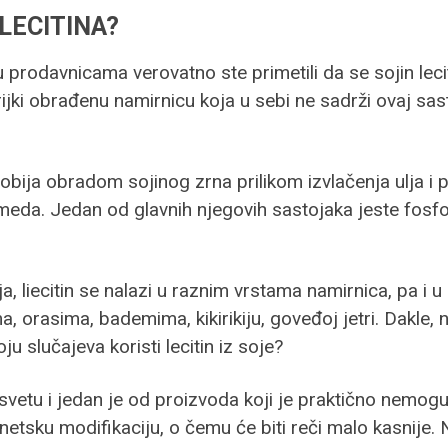
LECITINA?
 prodavnicama verovatno ste primetili da se sojin lecit
jki obrađenu namirnicu koja u sebi ne sadrži ovaj sast
dobija obradom sojinog zrna prilikom izvlačenja ulja i pr
meda. Jedan od glavnih njegovih sastojaka jeste fosfo
ja, liecitin se nalazi u raznim vrstama namirnica, pa 
orasima, bademima, kikirikiju, goveđoj jetri. Dakle, 
 slučajeva koristi lecitin iz soje?
tu i jedan je od proizvoda koji je praktično nemoguće
tsku modifikaciju, o čemu će biti reči malo kasnije. No