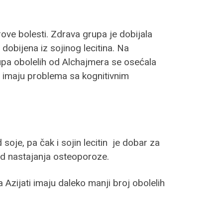
ove bolesti. Zdrava grupa je dobijala
 dobijena iz sojinog lecitina. Na
rupa obolelih od Alchajmera se osećala
ji imaju problema sa kognitivnim
 soje, pa čak i sojin lecitin je dobar za
od nastajanja osteoporoze.
Azijati imaju daleko manji broj obolelih