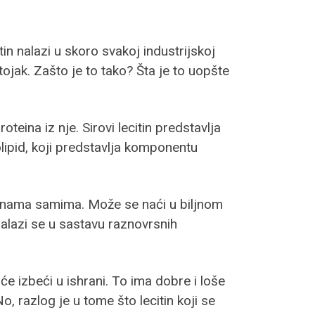
in nalazi u skoro svakoj industrijskoj
ojak. Zašto je to tako? Šta je to uopšte
oteina iz nje. Sirovi lecitin predstavlja
lipid, koji predstavlja komponentu
i u nama samima. Može se naći u biljnom
nalazi se u sastavu raznovrsnih
 izbeći u ishrani. To ima dobre i loše
, razlog je u tome što lecitin koji se