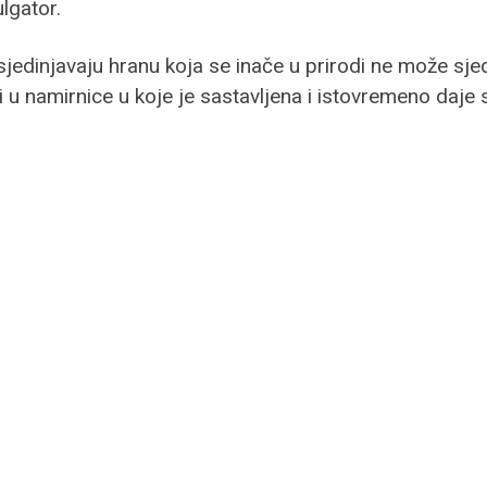
lgator.
dinjavaju hranu koja se inače u prirodi ne može sjedin
 u namirnice u koje je sastavljena i istovremeno daje s