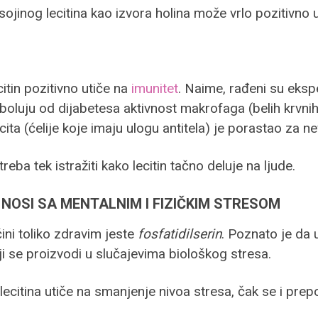
nog lecitina kao izvora holina može vrlo pozitivno uti
citin pozitivno utiče na
imunitet
. Naime, rađeni su eksp
ji boluju od dijabetesa aktivnost makrofaga (belih krvn
ita (ćelije koje imaju ulogu antitela) je porastao za n
 treba tek istražiti kako lecitin tačno deluje na ljude.
 NOSI SA MENTALNIM I FIZIČKIM STRESOM
čini toliko zdravim jeste
fosfatidilserin
. Poznato je da 
ji se proizvodi u slučajevima biološkog stresa.
ecitina utiče na smanjenje nivoa stresa, čak se i pre