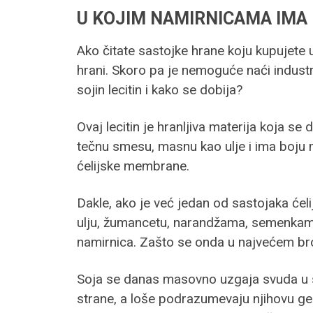
U KOJIM NAMIRNICAMA IMA 
Ako čitate sastojke hrane koju kupujete u
hrani. Skoro pa je nemoguće naći industri
sojin lecitin i kako se dobija?
Ovaj lecitin je hranljiva materija koja se 
tečnu smesu, masnu kao ulje i ima boju 
ćelijske membrane.
Dakle, ako je već jedan od sastojaka ćeli
ulju, žumancetu, narandžama, semenkama, 
namirnica. Zašto se onda u najvećem broju
Soja se danas masovno uzgaja svuda u sve
strane, a loše podrazumevaju njihovu gene