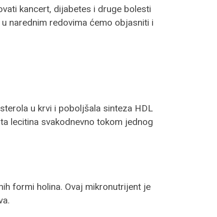
ti kancert, dijabetes i druge bolesti
, a u narednim redovima ćemo objasniti i
sterola u krvi i poboljšala sinteza HDL
nata lecitina svakodnevno tokom jednog
nih formi holina. Ovaj mikronutrijent je
va.