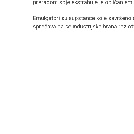
preradom soje ekstrahuje je odličan emu
Emulgatori su supstance koje savršeno sje
sprečava da se industrijska hrana razloži