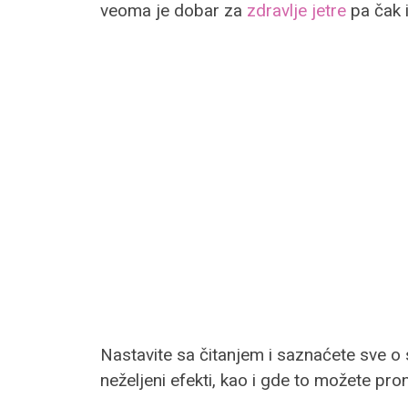
veoma je dobar za
zdravlje jetre
pa čak i
Nastavite sa čitanjem i saznaćete sve o so
neželjeni efekti, kao i gde to možete pron