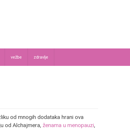
vežbe
zdravlje
 razliku od mnogih dodataka hrani ova
uju od Alchajmera,
ženama u menopauzi
,